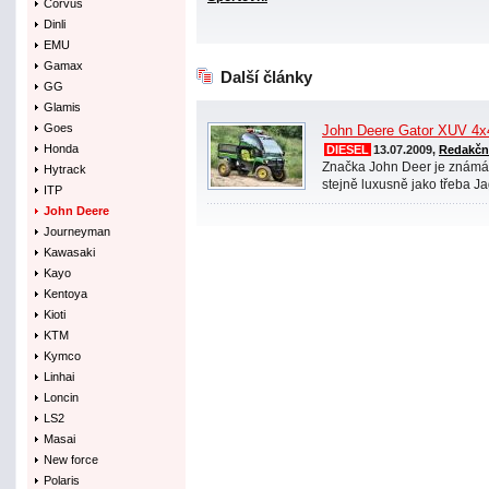
Corvus
Dinli
EMU
Gamax
Další články
GG
Glamis
Goes
John Deere Gator XUV 4x
Honda
DIESEL
13.07.2009,
Redakční
Značka John Deer je známá 
Hytrack
stejně luxusně jako třeba Ja
ITP
John Deere
Journeyman
Kawasaki
Kayo
Kentoya
Kioti
KTM
Kymco
Linhai
Loncin
LS2
Masai
New force
Polaris