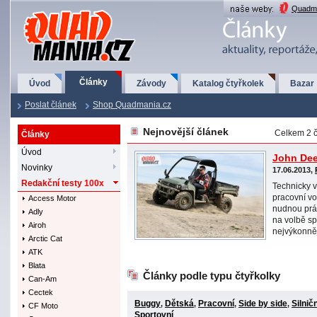
QuadMania.cz
Quadma
Články
Úvod
Závody
Katalog čtyřkolek
Bazar
Poslat článek
Shop Quadmania.cz
Nejnovější článek
Celkem 2 č
Články
Úvod
John Dee
Novinky
17.06.2013,
Redakční testy
100x
Technicky v
pracovní vo
Access Motor
nudnou prác
Adly
na volbě s
Airoh
nejvýkonněj
Arctic Cat
ATK
Blata
Články podle typu čtyřkolky
Can-Am
Cectek
Buggy
Dětská
Pracovní
Side by side
Silničn
,
,
,
,
CF Moto
Sportovní