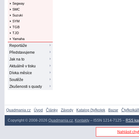
Segway
SMC
Suzuki
SYM
TGB
TJD
Yamaha
Reportáže
Představujeme
Jak na to
Aktuálně v tisku
Dívka měsíce
Soutěže
Zkušenosti s quady
Quadmania.cz
Úvod
Články
Závody
Katalog čtyřkolek
Bazar
Čtyřkolkář
Copyright © 2008-2026
Quadmania.cz
,
Kontakty
– ISSN 1214-7125 –
RSS ka
Nahlásit chyb