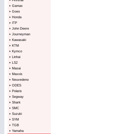
Finntrail
Gamax
Goes
Honda
ITP
John Deere
Journeyman
Kawasaki
KTM
Kymco
Linhai
LS2
Masai
Maxxis
Neuvedeno
ODES
Polaris
Segway
Shark
SMC
Suzuki
SYM
TGB
Yamaha