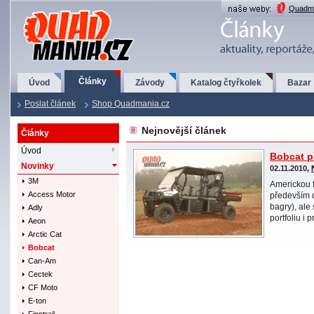
QuadMania.cz
Quadma
Články
Úvod
Závody
Katalog čtyřkolek
Bazar
Poslat článek
Shop Quadmania.cz
Nejnovější článek
Články
Úvod
Bobcat p
Novinky
02.11.2010,
3M
Americkou 
Access Motor
především 
bagry), ale
Adly
portfoliu i p
Aeon
Arctic Cat
Bobcat
Can-Am
Cectek
CF Moto
E-ton