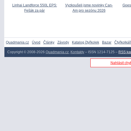
Linhai Landforce 550L EPS:
Vyzkoušeli jsme novinky Can-
Goes 
Fešák za pár
Am pro sezónu 2026
Quadmania.cz
Úvod
Články
Závody
Katalog čtyřkolek
Bazar
Čtyřkolkář
Copyright © 2008-2026
Quadmania.cz
,
Kontakty
– ISSN 1214-7125 –
RSS ka
Nahlásit chyb