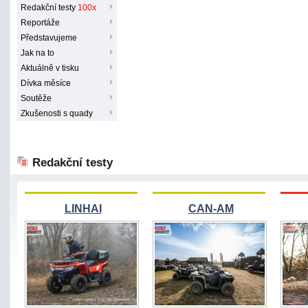
Redakční testy
100x
Reportáže
Představujeme
Jak na to
Aktuálně v tisku
Dívka měsíce
Soutěže
Zkušenosti s quady
Redakční testy
LINHAI
CAN-AM