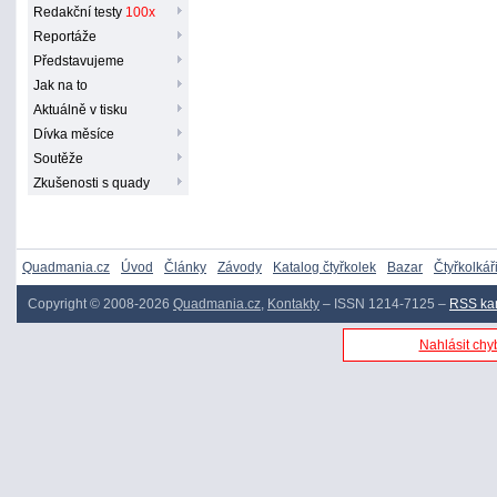
Redakční testy
100x
Reportáže
Představujeme
Jak na to
Aktuálně v tisku
Dívka měsíce
Soutěže
Zkušenosti s quady
Quadmania.cz
Úvod
Články
Závody
Katalog čtyřkolek
Bazar
Čtyřkolkář
Copyright © 2008-2026
Quadmania.cz
,
Kontakty
– ISSN 1214-7125 –
RSS ka
Nahlásit chyb