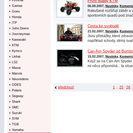
Finntrail
První quady KTM
Gamax
06.09.2007,
Novinky
,
Komentá
Rakušané rozšiřují záběr a
Goes
sportovních quadů pod znač
Honda
ITP
Cesta ke svobodě
John Deere
21.02.2007,
Novinky
,
Komentá
Journeyman
Jsou překážky, které zdravý
Kawasaki
například schody, strmý svah,
KTM
Kymco
Can-Am Spyder od Bomba
Linhai
15.02.2007,
Novinky
,
Komentá
Když se na Can-Am Spyder 
LS2
mi něco připomíná... ta silueta
Masai
Maxxis
Neuvedeno
ODES
předchozí
1
...
25
|
26
|
Polaris
Segway
Shark
SMC
Suzuki
SYM
TGB
Yamaha