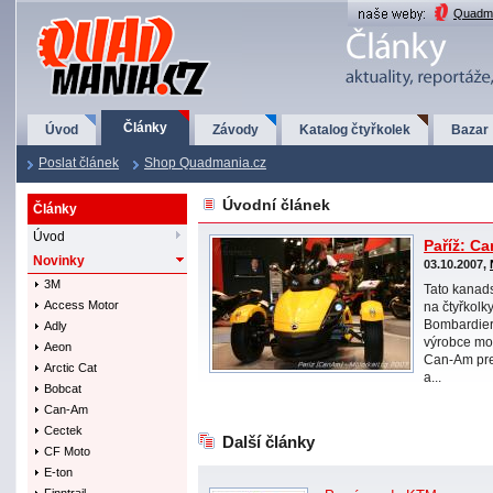
QuadMania.cz
Quadma
Články
Úvod
Závody
Katalog čtyřkolek
Bazar
Poslat článek
Shop Quadmania.cz
Úvodní článek
Články
Úvod
Paříž: C
Novinky
03.10.2007,
3M
Tato kanads
Access Motor
na čtyřkolk
Bombardier 
Adly
výrobce mot
Aeon
Can-Am pre
Arctic Cat
a...
Bobcat
Can-Am
Cectek
Další články
CF Moto
E-ton