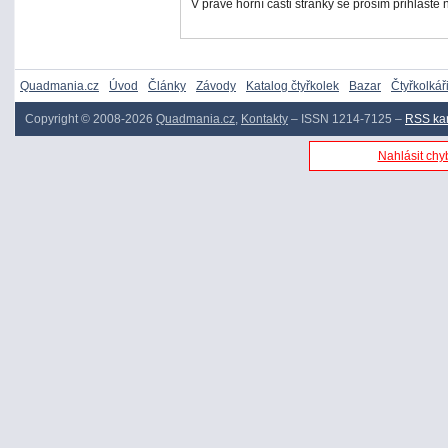
V pravé horní části stránky se prosím přihlašte
Quadmania.cz
Úvod
Články
Závody
Katalog čtyřkolek
Bazar
Čtyřkolkář
Copyright © 2008-2026
Quadmania.cz
,
Kontakty
– ISSN 1214-7125 –
RSS ka
Nahlásit chyb