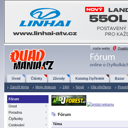
QuadMania.cz
Quadma
Úvod
Články
Závody
Katalog čtyřkolek
Bazar
Založit téma
Moje diskuze
24H
Nové
Vše přečteno
Pravid
Fórum
Úvod
Poradna
Fórum
Čtyřkolky
Téma
Cestování