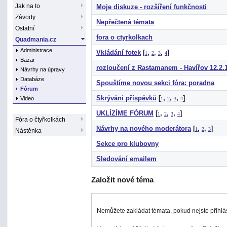
Jak na to
Moje diskuze - rozšíření funkčnosti
Závody
Nepřečtená témata
Ostatní
fora o ctyrkolkach
Quadmania.cz
Administrace
Vkládání fotek
[
,
,
,
]
1
2
3
4
Bazar
rozloučení z Rastamanem - Havířov 12.2.1
Návrhy na úpravy
Databáze
Spouštíme novou sekci fóra: poradna
Fórum
Skrývání příspěvků
[
,
,
,
]
Video
1
2
3
4
UKLÍZÍME FÓRUM
[
,
,
,
]
1
2
3
4
Fóra o čtyřkolkách
Návrhy na nového moderátora
[
,
,
]
1
2
3
Nástěnka
Sekce pro klubovny
Sledování emailem
Založit nové téma
Nemůžete zakládat témata, pokud nejste přihlá