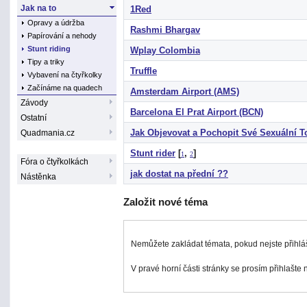
Jak na to
1Red
Opravy a údržba
Rashmi Bhargav
Papírování a nehody
Stunt riding
Wplay Colombia
Tipy a triky
Truffle
Vybavení na čtyřkolky
Začínáme na quadech
Amsterdam Airport (AMS)
Závody
Barcelona El Prat Airport (BCN)
Ostatní
Jak Objevovat a Pochopit Své Sexuální 
Quadmania.cz
Stunt rider
[
,
]
1
2
Fóra o čtyřkolkách
jak dostat na přední ??
Nástěnka
Založit nové téma
Nemůžete zakládat témata, pokud nejste přihlá
V pravé horní části stránky se prosím přihlašte