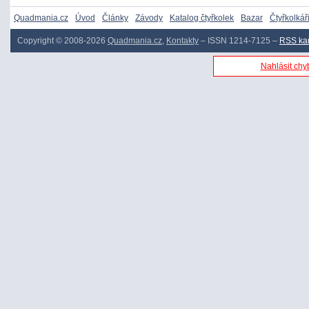
Quadmania.cz
Úvod
Články
Závody
Katalog čtyřkolek
Bazar
Čtyřkolkář
Copyright © 2008-2026
Quadmania.cz
,
Kontakty
– ISSN 1214-7125 –
RSS ka
Nahlásit chyb