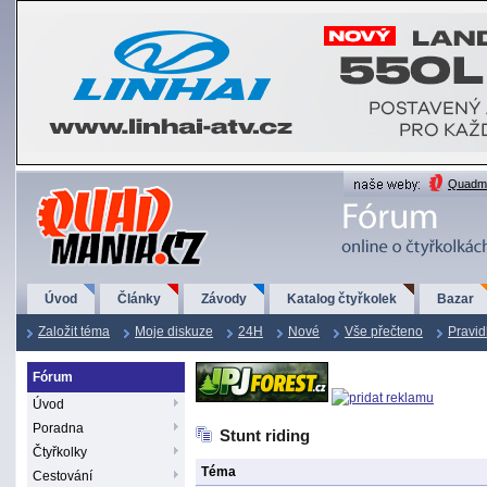
QuadMania.cz
Quadma
Úvod
Články
Závody
Katalog čtyřkolek
Bazar
Založit téma
Moje diskuze
24H
Nové
Vše přečteno
Pravid
Fórum
Úvod
Poradna
Stunt riding
Čtyřkolky
Téma
Cestování