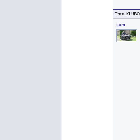
Téma:
KLUBOV
jjura