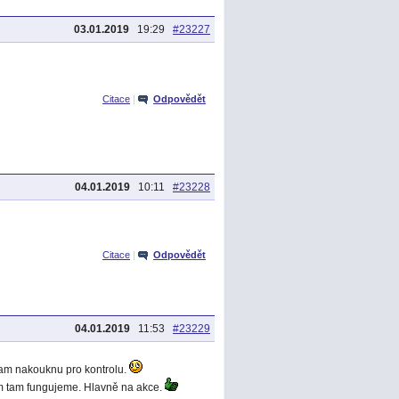
03.01.2019
19:29
#23227
Citace
|
Odpovědět
04.01.2019
10:11
#23228
Citace
|
Odpovědět
04.01.2019
11:53
#23229
 tam nakouknu pro kontrolu.
em tam fungujeme. Hlavně na akce.