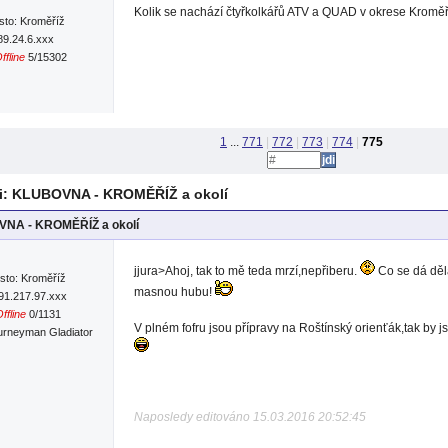
Kolik se nachází čtyřkolkářů ATV a QUAD v okrese Kromě
sto: Kroměříž
89.24.6.xxx
ffline
5/15302
1
...
771
|
772
|
773
|
774
|
775
: KLUBOVNA - KROMĚŘÍŽ a okolí
NA - KROMĚŘÍŽ a okolí
jjura>Ahoj, tak to mě teda mrzí,nepřiberu.
Co se dá děl
sto: Kroměříž
masnou hubu!
:91.217.97.xxx
ffline
0/1131
V plném fofru jsou přípravy na Roštínský orienťák,tak by j
urneyman Gladiator
Naposledy editováno 15.03.2016 20:52:45