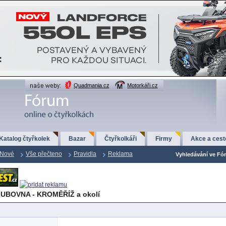
Quadmania.cz
Motorkáři.cz
Katalog čtyřkolek
Bazar
Čtyřkolkáři
Firmy
Akce a cest
Nové
Vše přečteno
Pravidla
Reklama
Vyhledávání ve Fór
UBOVNA - KROMĚŘÍŽ a okolí