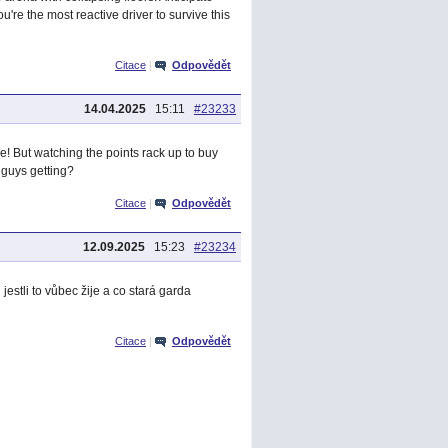
're the most reactive driver to survive this
Citace
|
Odpovědět
14.04.2025
15:11
#23233
me! But watching the points rack up to buy
guys getting?
Citace
|
Odpovědět
12.09.2025
15:23
#23234
stli to vůbec žije a co stará garda
Citace
|
Odpovědět