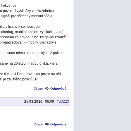
 frekvence.
o pozor - i vysílačky ve služebních
 signál pro všechny mobilní sítě a
í a v tu chvíli se neuvede
cherlog, mobilní telefon, vysílačka, atd.),
 náhodného kolemjdoucího, který vidí krádež
i pronásledování - mobily, vysílačky s
idel, snad mimo mechanických. A pak si
 psané na 26letou mladou dívku, která
ze 8 v ulici Pernerova, tak pozor na ně!
l je zajištěno policií ČR.
Citace
|
Odpovědět
25.03.2016
08:09
#23223
Citace
|
Odpovědět