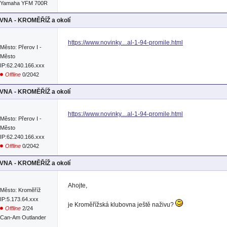
Yamaha YFM 700R
NA - KROMĚŘÍŽ a okolí
https://www.novinky....al-1-94-promile.html
Město: Přerov I -
Město
IP:62.240.166.xxx
Offline
0/2042
NA - KROMĚŘÍŽ a okolí
https://www.novinky....al-1-94-promile.html
Město: Přerov I -
Město
IP:62.240.166.xxx
Offline
0/2042
NA - KROMĚŘÍŽ a okolí
Ahojte,
Město: Kroměříž
IP:5.173.64.xxx
je Kroměřížská klubovna ještě naživu?
Offline
2/24
Can-Am Outlander