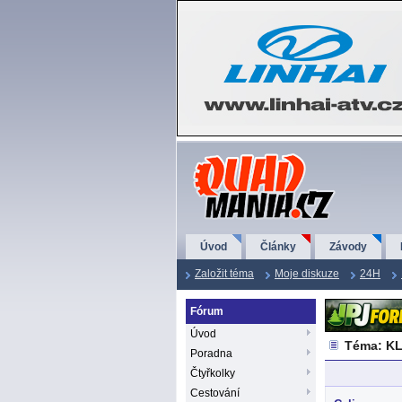
QuadMania.cz
Úvod
Články
Závody
Založit téma
Moje diskuze
24H
Fórum
Úvod
Téma: KL
Poradna
Čtyřkolky
Cestování