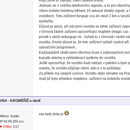
Když jsme to zapojili, všem spadla brada.
Jednalo se o rušičku telefonního signálu, a to pro všechny
Všem mobilní telefony během 10 sekund ztratily signál, a t
vozidlech. Toto zařízení funguje cca do okolí 2 km a vyruší
vysílačky.
Důvod je jasný, při odcizení vozidla se tohle zařízení zapoj
v činnost žádné zařízení upozorňující majitele (magic car, s
prostě v okolí nefunguje nic. Vyřadí to z činnosti i mobil
vozidla. Druhý důvod je, že toto zařízení vyřadí i policii př
operačním programem...
Každopádně ztratil jsem všechny iluze o zabezpečení voz
kupujte alarmy a vyhledávací systémy do vozidla.
Ještě upozorňuji, že vozidlo Audi nebylo v pátrání a bylo
uvedla, že vozidlo půjčuje všem, kdo ji o to požádají.
Za přítele má údajně cizince. Vozidlo stálo obvykle na Pra
Audi již bylo předáno majitelce, zařízení na krádeže vozide
NA - KROMĚŘÍŽ a okolí
vas tady teda je
Město: Dublin
IP:93.99.200.xxx
Offline
1/17