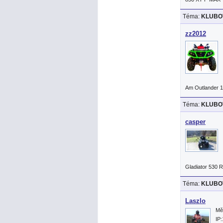
Téma:
KLUBOV
zz2012
Am Outlander 
Téma:
KLUBOV
casper
Gladiator 530 
Téma:
KLUBOV
Laszlo
Mě
IP