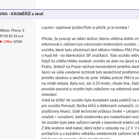
NA - KROMĚŘÍŽ a okolí
Laszlo> zajímavé počteníToto si přečti, je to bomba !
Město: Přerov 3
IP:93.93.33.xxx
Přesto, že pracuji ve státní složce, kterou většina dobře zn
Offline
0/559
informovat o zařízení pro odcizování motorových vozidel. 
vozidla, které bylo předchozí den stíháno hlídkou PMJ Pr
o Audi A8 - na libereckých SP značkách. Toto vozidlo mělo
Když ho chtěla hlídka zastavit, vozidlo se dalo na újezd 
Prahy. Jelikož na Praze-východ momentálně probíhá stav
šanci ve výše uvedené rychlosti tuto skutečnost postřehno
prolétlo stavbou a skočilo do pole. Hlídka policie PMJ k v
na místě nebyla. Byla noc, asi 3:20 hodin, všude tma, žádn
povolán psovod a vozidlo bylo odtaženo na odtahové park
ohledání.
A teď se držte! Ve vozidle byla kompletní sada paklíčů na
pro vozidla Renault, čtečka klíčů a dálkových ovladačů, 
pojišťovny Alianz, čisté technické průkazy české + ukrajin
značek + označení, další elektronika pro nastartování vozi
Ve vozidle bylo také zařízení ukryté v lepenkové krabici od
Z této krabice vedl kabel, který ležel u zásuvky na 12 V. V k
počítačích a u každého větráčku elektronické zařízení se t