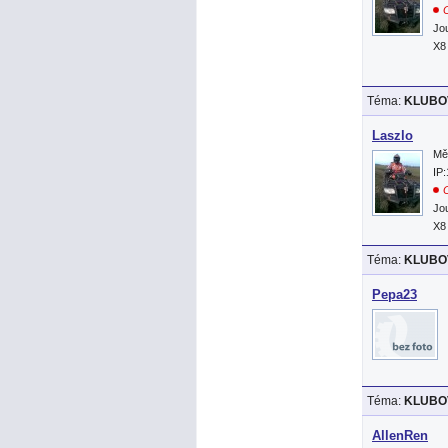
O
Jo
X8
Téma:
KLUBOV
Laszlo
Mě
IP
O
Jo
X8
Téma:
KLUBOV
Pepa23
Téma:
KLUBOV
AllenRen