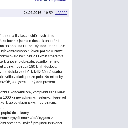
Citace
|
Odpovědět
24.03.2016
19:52
#23222
á a nemá ji v lásce, chtěl bych tímto
Jako technik jsem se dostal k ohledání
aha do obce na Praze - východ. Jednalo se
 být kontrolováno hlídkou policie v Praze.
a pokračovalo rychlostí 200 km/h směrem z
ba kruhového objezdu, vozidlo nemělo
ut a v rychlosti cca 180 km/h doslova
ozidlu dojela v době, kdy již žádná osoba
é světlo v okolí, pouze pole. Na místo byl
oviště, kde jsem druhý den provedl
 vozidla koncernu VW, kompletní sada karet
cca 1000 ks nevyplněných zelených karet od
ské, krabice ukrajinských registračních
dla.
 papírů do tiskárny.
rabici byly tři malé větráčky jako v
řemi anténami, každá pro jinou frekvenci.