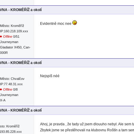
NA - KROMĚŘÍŽ a okolí
Evidentně moc nee
Město: Kroměříž
IP:160.218.109.xxx
Offline
0/51
Journeyman
Gladiator X450, Can-
1000R
NA - KROMĚŘÍŽ a okolí
Nejspíš néé
Město: Chvalčov
IP:77.48.31.xxx
Offline
0/8
Journeyman
RX-A
NA - KROMĚŘÍŽ a okolí
Ahoj, je pravda , že tady už jsem dlouuho nebyl. Ale sem
sto: Kroměříž
Zbytek jsme se přestěhovali na klubovnu Roštín a tam s
:193.85.228.xxx