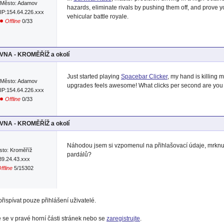
Město: Adamov
hazards, eliminate rivals by pushing them off, and prove you
IP:154.64.226.xxx
vehicular battle royale.
Offline
0/33
NA - KROMĚŘÍŽ a okolí
Just started playing
Spacebar Clicker
, my hand is killing 
Město: Adamov
upgrades feels awesome! What clicks per second are you 
IP:154.64.226.xxx
Offline
0/33
NA - KROMĚŘÍŽ a okolí
Náhodou jsem si vzpomenul na přihlašovací údaje, mrknu je
sto: Kroměříž
pardálů?
89.24.43.xxx
ffline
5/15302
řispívat pouze přihlášení uživatelé.
e se v pravé horní části stránek nebo se
zaregistrujte
.