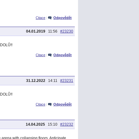
Citace
|
Odpovědět
04.01.2019
11:56
#23230
 DOLŮ!!
Citace
|
Odpovědět
31.12.2022
14:11
#23231
 DOLŮ!!
Citace
|
Odpovědět
14.04.2025
15:10
#23232
 arena with collapsing floors. Anticipate