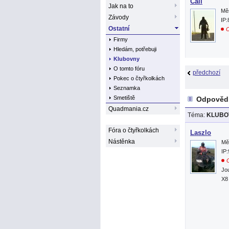
Cali
Jak na to
Mě
Závody
IP:
Ostatní
O
Firmy
Hledám, potřebuji
Klubovny
O tomto fóru
předchozí
Pokec o čtyřkolkách
Seznamka
Smetiště
Odpovědi
Quadmania.cz
Téma:
KLUBOV
Fóra o čtyřkolkách
Laszlo
Nástěnka
Mě
IP
O
Jo
X8