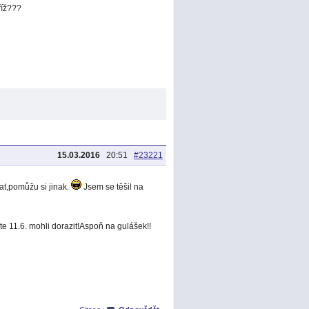
říž???
15.03.2016
20:51
#23221
at,pomůžu si jinak.
Jsem se těšil na
ste 11.6. mohli dorazit!Aspoň na gulášek!!