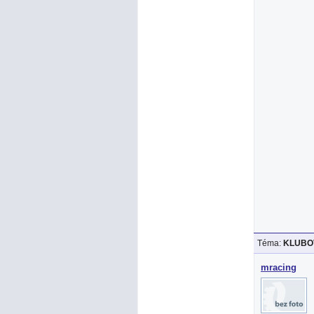
Téma:
KLUBOV
mracing