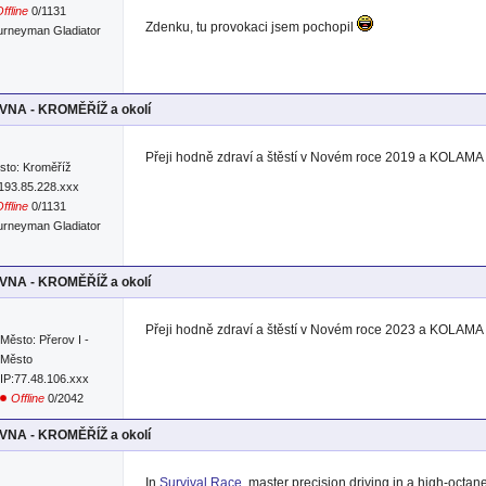
ffline
0/1131
Zdenku, tu provokaci jsem pochopil
urneyman Gladiator
NA - KROMĚŘÍŽ a okolí
Přeji hodně zdraví a štěstí v Novém roce 2019 a KOLAMA
sto: Kroměříž
:193.85.228.xxx
ffline
0/1131
urneyman Gladiator
NA - KROMĚŘÍŽ a okolí
Přeji hodně zdraví a štěstí v Novém roce 2023 a KOLAMA
Město: Přerov I -
Město
IP:77.48.106.xxx
Offline
0/2042
NA - KROMĚŘÍŽ a okolí
In
Survival Race
, master precision driving in a high-octane