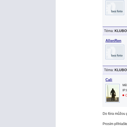
Téma:
KLUBOV
AllenRen
Téma:
KLUBOV
Cali
Mě
IP:
O
Do fóra můžou p
Prosím přihlašt