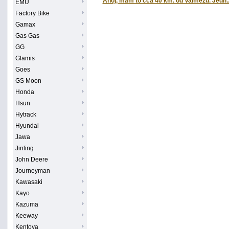
Ahoj, mám to cca 40 km. od Valmezu. Jedn..
EMU
Factory Bike
Gamax
Gas Gas
GG
Glamis
Goes
GS Moon
Honda
Hsun
Hytrack
Hyundai
Jawa
Jinling
John Deere
Journeyman
Kawasaki
Kayo
Kazuma
Keeway
Kentoya