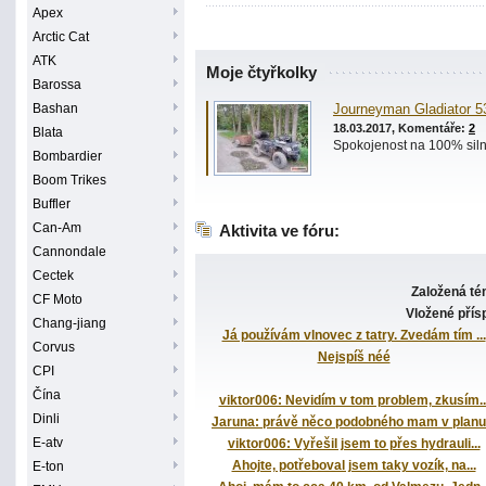
Apex
Arctic Cat
ATK
Moje čtyřkolky
Barossa
Bashan
Journeyman Gladiator 5
18.03.2017, Komentáře:
2
Blata
Spokojenost na 100% siln
Bombardier
Boom Trikes
Buffler
Can-Am
Aktivita ve fóru:
Cannondale
Cectek
Založená té
CF Moto
Vložené přís
Chang-jiang
Já používám vlnovec z tatry. Zvedám tím ...
Corvus
Nejspíš néé
CPI
Čína
viktor006: Nevidím v tom problem, zkusím..
Dinli
Jaruna: právě něco podobného mam v planu.
E-atv
viktor006: Vyřešil jsem to přes hydrauli...
Ahojte, potřeboval jsem taky vozík, na...
E-ton