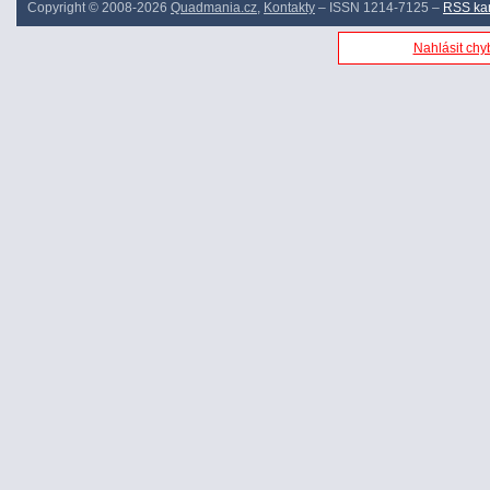
Copyright © 2008-2026
Quadmania.cz
,
Kontakty
– ISSN 1214-7125 –
RSS ka
Nahlásit chyb