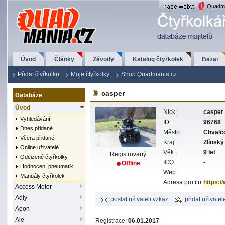
QuadMania.cz
Quadma
Úvod
Články
Závody
Katalog čtyřkolek
Bazar
Přidat čtyřkolku
Moje čtyřkolky
Shop Quadmania.cz
casper
Databáze
Úvod
Nick:
casper
Vyhledávání
ID:
96768
Dnes přidané
Město:
Chvalč
Včera přidané
Kraj:
Zlínský
Online uživatelé
Věk:
9 let
Registrovaný
Odcizené čtyřkolky
ICQ:
-
Offline
Hodnocení pneumatik
Web:
Manuály čtyřkolek
Adresa profilu:
https:/
Access Motor
Adly
poslat uživateli vzkaz
přidat uživatel
Aeon
Aie
Registrace:
06.01.2017