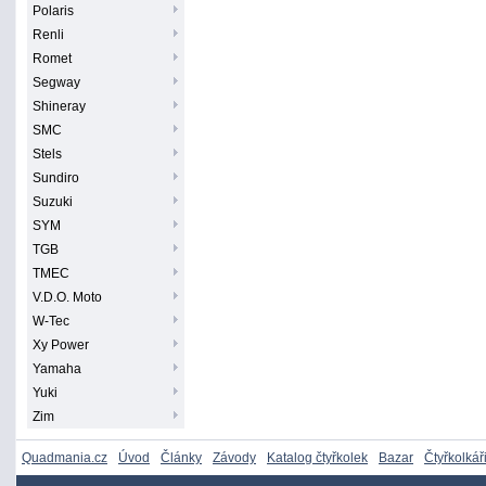
Polaris
Renli
Romet
Segway
Shineray
SMC
Stels
Sundiro
Suzuki
SYM
TGB
TMEC
V.D.O. Moto
W-Tec
Xy Power
Yamaha
Yuki
Zim
Quadmania.cz
Úvod
Články
Závody
Katalog čtyřkolek
Bazar
Čtyřkolkář