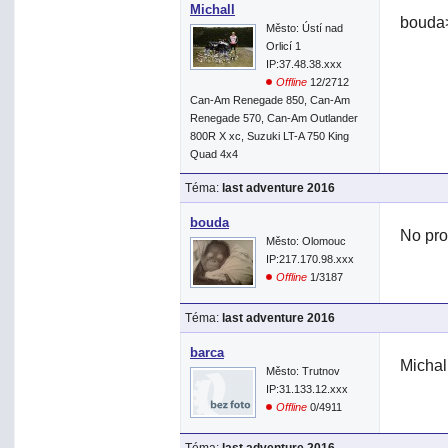
Michall
bouda>
Město: Ústí nad
Orlicí 1
IP:37.48.38.xxx
Offline
12/2712
Can-Am Renegade 850, Can-Am
Renegade 570, Can-Am Outlander
800R X xc, Suzuki LT-A 750 King
Quad 4x4
Téma:
last adventure 2016
bouda
No pr
Město: Olomouc
IP:217.170.98.xxx
Offline
1/3187
Téma:
last adventure 2016
barca
Michal
Město: Trutnov
IP:31.133.12.xxx
Offline
0/4911