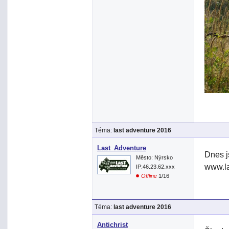
Téma:
last adventure 2016
Last_Adventure
Dnes j
Město: Nýrsko
www.la
IP:46.23.62.xxx
Offline
1/16
Téma:
last adventure 2016
Antichrist