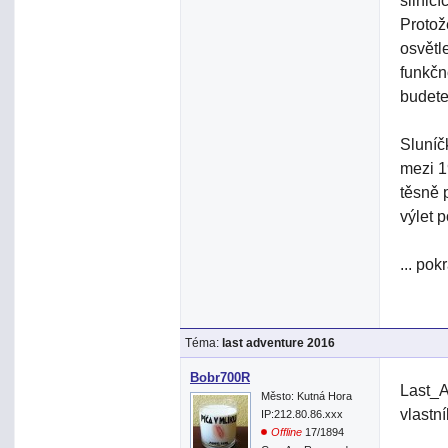
silnic
Protož
osvětl
funkčn
budete
Sluníč
mezi 1
těsně 
výlet 
... pok
Téma:
last adventure 2016
Bobr700R
Last_A
Město: Kutná Hora
vlastn
IP:212.80.86.xxx
Offline
17/1894