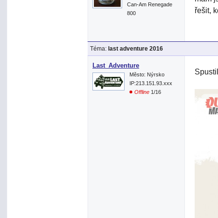
Can-Am Renegade
řešit,
800
Téma:
last adventure 2016
Last_Adventure
Spusti
Město: Nýrsko
IP:213.151.93.xxx
Offline
1/16