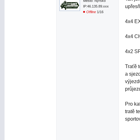
Město: Nýrsko
upřesň
IP:46.135.89.xxx
Offline
1/16
4x4 EX
4x4 CH
4x2 SP
Traťě 
a sjez
výjezd
průjez
Pro ka
tratě t
sporto