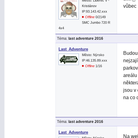
Město: Liberec V -
vůbec r
Kristiánov
IP:93.143.42.xxx
Offline
0/2149
SMC Jumbo 720 R
4x4
Téma:
last adventure 2016
Last_Adventure
Budou.
Město: Nýrsko
nejzaj
IP:46.135.89.xxx
Offline
1/16
parkov
areálu
některá
jsou v
na co d
Téma:
last adventure 2016
Last_Adventure
Na web
Město: Nýrsko