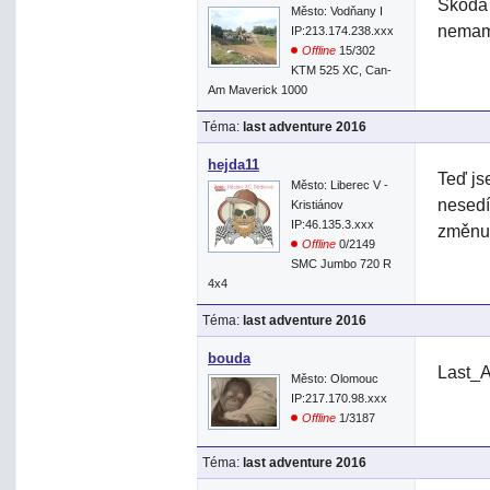
Škoda 
Město: Vodňany I
nemam
IP:213.174.238.xxx
Offline
15/302
KTM 525 XC, Can-
Am Maverick 1000
Téma:
last adventure 2016
hejda11
Teď js
Město: Liberec V -
nesedí
Kristiánov
IP:46.135.3.xxx
změnu 
Offline
0/2149
SMC Jumbo 720 R
4x4
Téma:
last adventure 2016
bouda
Last_A
Město: Olomouc
IP:217.170.98.xxx
Offline
1/3187
Téma:
last adventure 2016