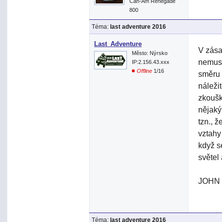
Can-Am Renegade
800
Téma:
last adventure 2016
Last_Adventure
V zása
Město: Nýrsko
nemuse
IP:2.156.43.xxx
Offline
1/16
směru 
náleži
zkoušk
nějaký
tzn., 
vztahy 
když s
světel 
JOHN
Téma:
last adventure 2016