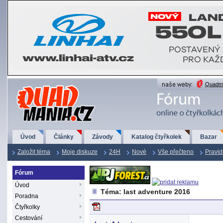
QuadMania.cz
Quadma
Úvod
Články
Závody
Katalog čtyřkolek
Bazar
Založit téma
Moje diskuze
24H
Nové
Vše přečteno
Pravid
Fórum
Úvod
Téma: last adventure 2016
Poradna
Čtyřkolky
Cestování