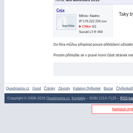
Téma:
last adventure 2016
Ceja
Taky b
Město: Kladno
IP:176.222.224.xxx
Offline
0/1
Suzuki LT-R 450
Do fóra můžou přispívat pouze přihlášení uživatel
Prosím přihlašte se v pravé horní části stránek n
Quadmania.cz
Úvod
Články
Závody
Katalog čtyřkolek
Bazar
Čtyřkolkář
Copyright © 2008-2026
Quadmania.cz
,
Kontakty
– ISSN 1214-7125 –
RSS ka
Nahlásit chyb