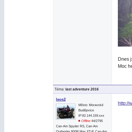
Dnes j
Moc he
Téma:
last adventure 2016
leos2
http:/
Město: Moravské
Budějovice
IP:82.144.159.xxx
Offline
44/2795
Can-Am Spyder RS, Can-Am
Outlander 800R Max XT-P, Can-Am