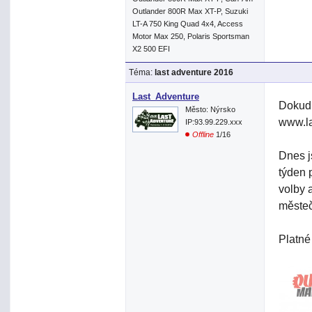
Outlander 800R Max XT-P, Suzuki
LT-A 750 King Quad 4x4, Access
Motor Max 250, Polaris Sportsman
X2 500 EFI
Téma:
last adventure 2016
Last_Adventure
Dokud 
Město: Nýrsko
www.la
IP:93.99.229.xxx
Offline
1/16
Dnes j
týden 
volby 
městeč
Platné