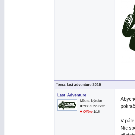
Téma:
last adventure 2016
Last_Adventure
Abycho
Město: Nýrsko
pokrač
IP:93.99.229.xxx
Offline
1/16
V páte
Nic sp