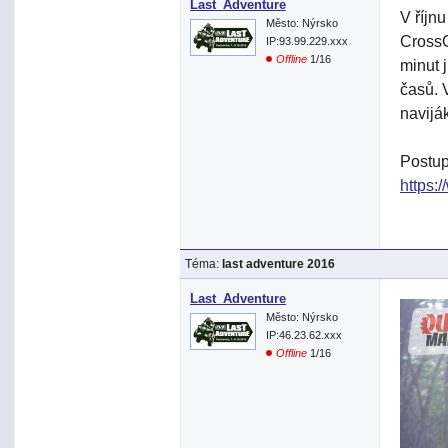
Last_Adventure
V říjn
Město: Nýrsko
CrossC
IP:93.99.229.xxx
Offline
1/16
minut 
časů. 
navijá
Postup
https:
Téma:
last adventure 2016
Last_Adventure
Město: Nýrsko
IP:46.23.62.xxx
Offline
1/16