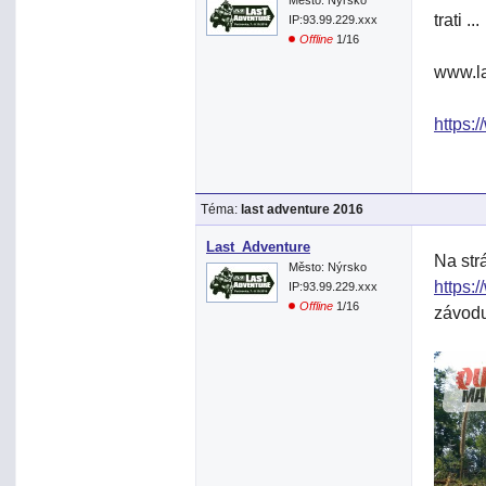
trati ...
IP:93.99.229.xxx
Offline
1/16
www.la
https:
Téma:
last adventure 2016
Last_Adventure
Na str
Město: Nýrsko
https:
IP:93.99.229.xxx
Offline
1/16
závodu