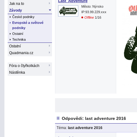
Last_Adventure
Jak na to
Město: Nýrsko
Závody
IP:93.99.229.xxx
České podniky
Offline
1/16
Evropské a světové
podniky
Ostatní
Technika
Ostatní
Quadmania.cz
Fóra o čtyřkolkách
Nástěnka
Odpovědi: last adventure 2016
Téma:
last adventure 2016