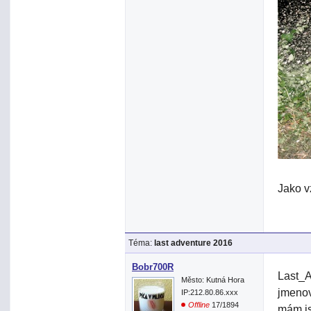
Jako v
Téma:
last adventure 2016
Bobr700R
Last_A
Město: Kutná Hora
jmenov
IP:212.80.86.xxx
Offline
17/1894
mám js