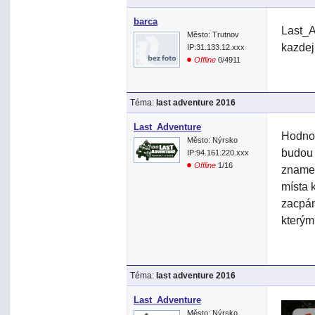
barca
Last_A
Město: Trutnov
kazdej
IP:31.133.12.xxx
Offline
0/4911
Téma:
last adventure 2016
Last_Adventure
Hodnot
Město: Nýrsko
budou 
IP:94.161.220.xxx
Offline
1/16
znamen
místa 
zacpání
kterým
Téma:
last adventure 2016
Last_Adventure
Město: Nýrsko