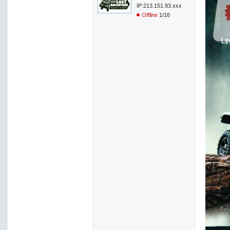
IP:213.151.93.xxx
Offline
1/16