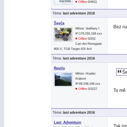
Offline
0/4911
Téma:
last adventure 2016
Ševča
Bez na
Město: Vodňany I
IP:178.255.168.xxx
Offline
0/252
Can-Am Renegade
800 X, TGB Target 425 4x4
Téma:
last adventure 2016
Revilo
Še
Město: Hradec
Králové
IP:89.248.248.xxx
Offline
0/3227
To mě 
Téma:
last adventure 2016
Last_Adventure
Tak js