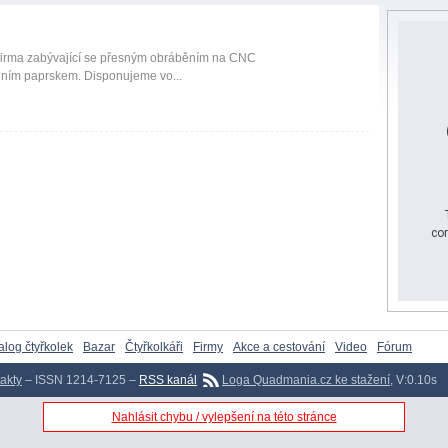
 firma zabývající se přesným obráběním na CNC
dním paprskem. Disponujeme vo...
cor
alog čtyřkolek
Bazar
Čtyřkolkáři
Firmy
Akce a cestování
Video
Fórum
akty
– ISSN 1214-7125 –
RSS kanál
Loga Quadmania.cz ke stažení
, V:0.10s
Nahlásit chybu / vylepšení na této stránce