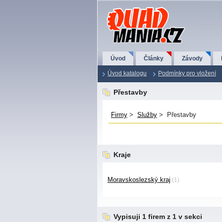
QuadMania.cz
Úvod
Články
Závody
Úvod katalogu
Podmínky pro vložení
Přestavby
Firmy
>
Služby
> Přestavby
Kraje
Moravskoslezský kraj
(1)
Vypisuji 1 firem z 1 v sekci