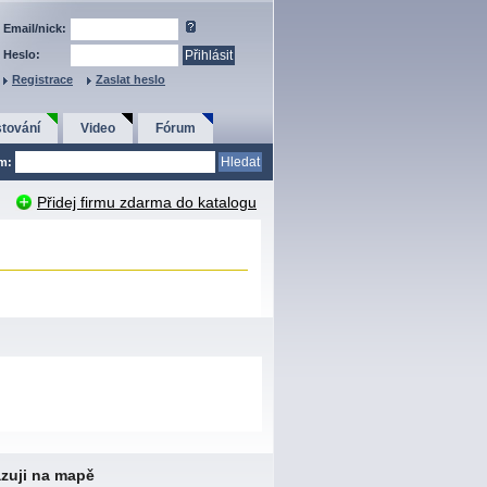
Email/nick:
Heslo:
Registrace
Zaslat heslo
tování
Video
Fórum
em:
Přidej firmu zdarma do katalogu
zuji na mapě