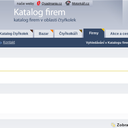
Quadmania.cz
Motorkáři.cz
Firmy
Katalog čtyřkolek
Bazar
Čtyřkolkáři
Akce a ces
Kontakt
Vyhledávání v Katalogu fir
Zobra