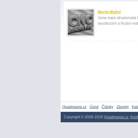
Martin Mužný
Jsme malá strojírenská
soustruzích a řezání vo
Quadmania.cz
Úvod
Články
Závody
Kat
Copyright © 2008-2026
Quadmania.cz
,
Kont