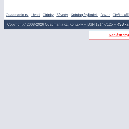
Quadmania.cz
Úvod
Články
Závody
Katalog čtyřkolek
Bazar
Čtyřkolkář
Copyright © 2008-2026
Quadmania.cz
,
Kontakty
– ISSN 1214-7125 –
RSS ka
Nahlásit chyb