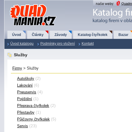
QuadMania.cz
Quadma
Úvod
Články
Závody
Katalog čtyřkolek
Bazar
Úvod katalogu
Podmínky pro vložení
Kontakt
Služby
Firmy
> Služby
(2)
Autoškoly
(6)
Lakování
(4)
Pneuservis
(1)
Pojištění
(2)
Přeprava čtyřkolek
(1)
Přestavby
(5)
Půjčovny čtyřkolek
(23)
Servis