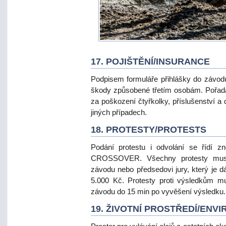
17. POJIŠTĚNÍ/INSURANCE
Podpisem formuláře přihlášky do závodu 
škody způsobené třetím osobám. Pořada
za poškození čtyřkolky, příslušenství a 
jiných případech.
18. PROTESTY/PROTESTS
Podání protestu i odvolání se řídí z
CROSSOVER. Všechny protesty musí 
závodu nebo předsedovi jury, který je d
5.000 Kč. Protesty proti výsledkům mu
závodu do 15 min po vyvěšení výsledku.
19. ŽIVOTNÍ PROSTŘEDÍ/ENV