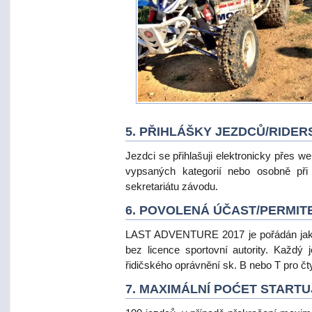
5. PŘIHLÁŠKY JEZDCŮ/RIDER
Jezdci se přihlašuji elektronicky přes w
vypsaných kategorií nebo osobně při 
sekretariátu závodu.
6. POVOLENÁ ÚČAST/PERMIT
LAST ADVENTURE 2017 je pořádán jako 
bez licence sportovní autority. Každý 
řidičského oprávnění sk. B nebo T pro čt
7. MAXIMÁLNÍ POĆET STARTU