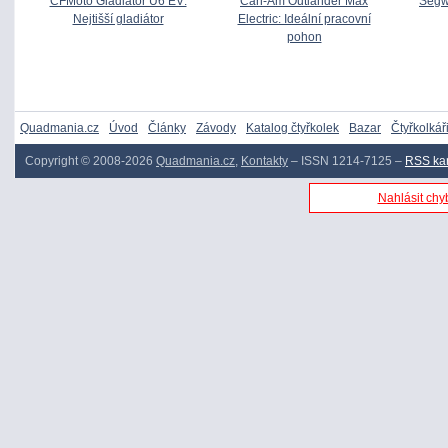
CFMoto Gladiator U6 EV:
Can-Am Outlander Max
Segw
Nejtišší gladiátor
Electric: Ideální pracovní
pohon
Quadmania.cz
Úvod
Články
Závody
Katalog čtyřkolek
Bazar
Čtyřkolkář
Copyright © 2008-2026
Quadmania.cz
,
Kontakty
– ISSN 1214-7125 –
RSS ka
Nahlásit chyb