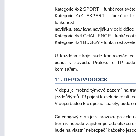
Kategorie 4x2 SPORT – funkčnost světel
Kategorie 4x4 EXPERT - funkčnost svě
funkčnost
navijáku, stav lana navijáku v celé délce
Kategorie 4x4 CHALLENGE - funkčnost sv
Kategorie 4x4 BUGGY - funkčnost světel
U každého stroje bude kontrolován ce
účasti v závodu. Protokol o TP bud
komisařem.
11. DEPO/PADDOCK
V depu je možné týmové zázemí na tra
jezdců/týmů. Připojení k elektrické síti 
V depu budou k dispozici toalety, odděle
Cateringový stan je v provozu po celou
trénink nebude zajištěn pořadatelskou s
bude na vlastní nebezpečí každého jezd