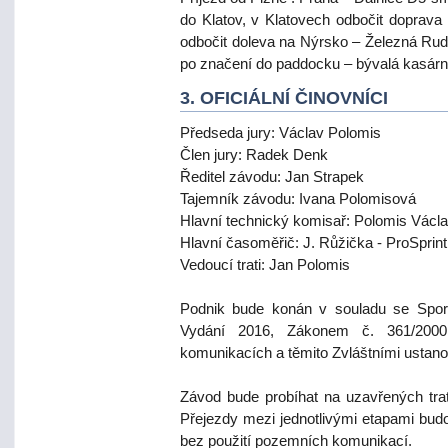
do Klatov, v Klatovech odbočit doprav
odbočit doleva na Nýrsko – Železná Ruda
po značení do paddocku – bývalá kasár
3. OFICIÁLNÍ ČINOVNÍCI
Předseda jury: Václav Polomis
Člen jury: Radek Denk
Ředitel závodu: Jan Strapek
Tajemník závodu: Ivana Polomisová
Hlavní technický komisař: Polomis Václa
Hlavní časoměřič: J. Růžička - ProSprint
Vedoucí trati: Jan Polomis
Podnik bude konán v souladu se S
Vydání 2016, Zákonem č. 361/200
komunikacích a těmito Zvláštními ustano
Závod bude probíhat na uzavřených tra
Přejezdy mezi jednotlivými etapami bud
bez použití pozemních komunikací.