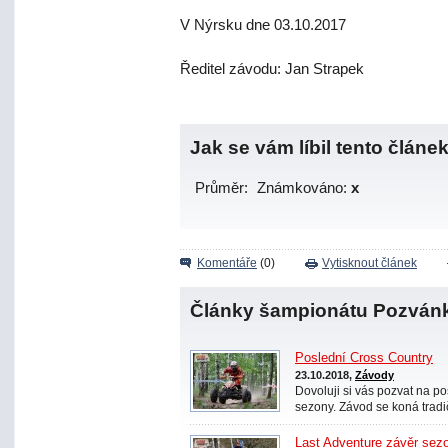
V Nýrsku dne 03.10.2017
Ředitel závodu: Jan Strapek
Jak se vám líbil tento článe
Průměr:
Známkováno:
x
Komentáře
(0)
Vytisknout článek
Články šampionátu Pozván
Poslední Cross Country
23.10.2018,
Závody
Dovoluji si vás pozvat na
sezony. Závod se koná tradi
Last Adventure závěr sez