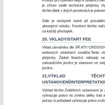
Prostor pro vylévání olejů a ostatních e
je zřízen vedle technické přejímky čt
těchto látek v jiných prostorách je poku
Dále je nezbytně nutné při provádění
absorpční rohože. Porušení těchto naří
za každý přestupek.
20. VKLADY/START FEE
Vklad závodníka dle SŘ ATV CROSSOVER
webových stránkách soutěže.Tento vkl
přejímky. Žádné finanční náhrady n
zahraničního jezdce je stanoven ve ste
jezdce.
21.VÝKLAD TĚCH
USTANOVENÍ/INTERPRETATIO
Výklad těchto Zvláštních ustanovení je 
vyhrazuje právo na změnu délky trati a
počasí si pořadatel vyhrazuje právo zruš