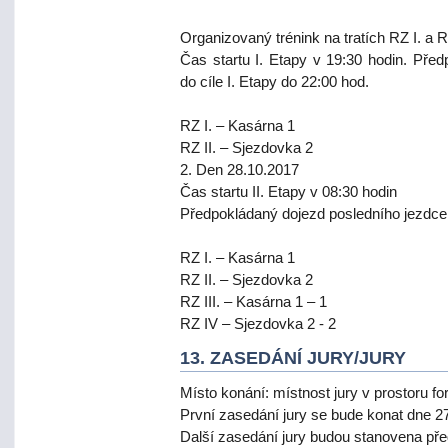
Organizovaný trénink na tratích RZ I. a R
Čas startu I. Etapy v 19:30 hodin. Pře
do cíle I. Etapy do 22:00 hod.
RZ I. – Kasárna 1
RZ II. – Sjezdovka 2
2. Den 28.10.2017
Čas startu II. Etapy v 08:30 hodin
Předpokládaný dojezd posledního jezdce d
RZ I. – Kasárna 1
RZ II. – Sjezdovka 2
RZ III. – Kasárna 1 – 1
RZ IV – Sjezdovka 2 - 2
13. ZASEDÁNÍ JURY/JURY
Místo konání: místnost jury v prostoru fo
První zasedání jury se bude konat dne 27
Další zasedání jury budou stanovena pře