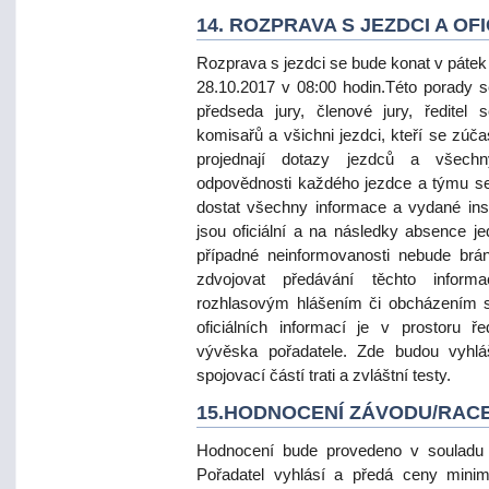
14. ROZPRAVA S JEZDCI A OF
Rozprava s jezdci se bude konat v pátek
28.10.2017 v 08:00 hodin.Této porady s
předseda jury, členové jury, ředitel 
komisařů a všichni jezdci, kteří se zúč
projednají dotazy jezdců a všechn
odpovědnosti každého jezdce a týmu se 
dostat všechny informace a vydané ins
jsou oficiální a na následky absence je
případné neinformovanosti nebude brán
zdvojovat předávání těchto inform
rozhlasovým hlášením či obcházením s
oficiálních informací je v prostoru ře
vývěska pořadatele. Zde budou vyhláš
spojovací částí trati a zvláštní testy.
15.HODNOCENÍ ZÁVODU/RAC
Hodnocení bude provedeno v soula
Pořadatel vyhlásí a předá ceny minim