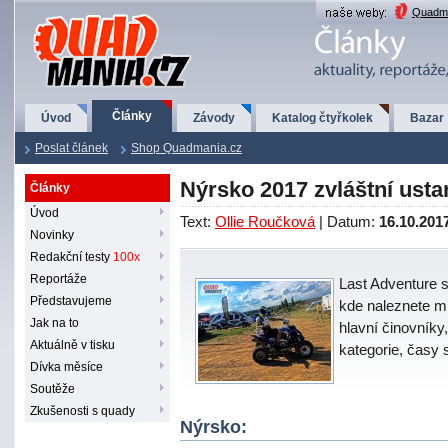
QuadMania.cz
Quadma
Články
Úvod
Závody
Katalog čtyřkolek
Bazar
Poslat článek
Shop Quadmania.cz
Nýrsko 2017 zvláštní usta
Články
Úvod
Text:
Ollie Roučková
| Datum:
16.10.201
Novinky
Redakční testy
100x
Reportáže
Last Adventure s
Představujeme
kde naleznete mí
Jak na to
hlavní činovníky,
Aktuálně v tisku
kategorie, časy st
Dívka měsíce
Soutěže
Zkušenosti s quady
Nýrsko: