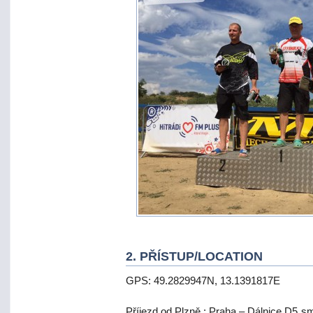
2. PŘÍSTUP/LOCATION
GPS: 49.2829947N, 13.1391817E
Příjezd od Plzně : Praha – Dálnice D5 smě