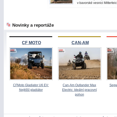
v bavorské vesnici Mittertei
Novinky a reportáže
CF MOTO
CAN-AM
CFMoto Gladiator U6 EV:
Can-Am Outlander Max
Segw
Nejtišší gladiátor
Electric: Ideální pracovní
pohon