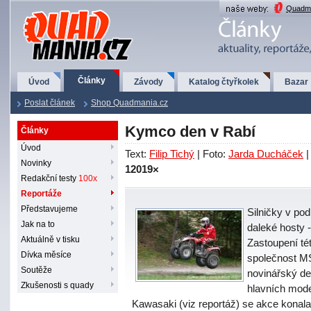
QuadMania.cz
Quadma
Články
Úvod
Závody
Katalog čtyřkolek
Bazar
Poslat článek
Shop Quadmania.cz
Kymco den v Rabí
Články
Úvod
Text:
Filip Tichý
| Foto:
Jarda Ducháček
|
Novinky
12019×
Redakční testy
100x
Reportáže
Představujeme
Silničky v po
Jak na to
daleké hosty 
Aktuálně v tisku
Zastoupení t
Dívka měsíce
společnost M
Soutěže
novinářský de
Zkušenosti s quady
hlavních mode
Kawasaki (viz reportáž) se akce konala 