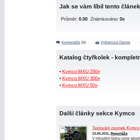
Jak se vám líbil tento článe
Průměr:
0.00
Známkováno:
0x
Komentáře
(0)
Vytisknout článek
Katalog čtyřkolek - komplet
•
Kymco MXU 250»
•
Kymco MXU 300»
•
Kymco MXU 50»
Další články sekce Kymco
Testování novinek Kymco
23.06.2011,
Reportáže
V minulém týdnu jsme absol