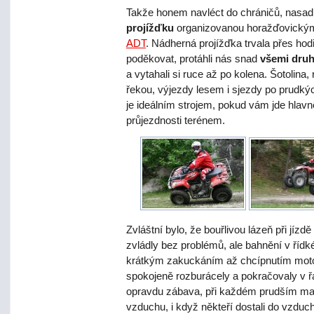
Takže honem navléct do chráničů, nasadi
projížďku
organizovanou horažďovickými 
ADT
. Nádherná projížďka trvala přes h
poděkovat, protáhli nás snad
všemi druh
a vytahali si ruce až po kolena. Šotolina
řekou, výjezdy lesem i sjezdy po prudk
je ideálním strojem, pokud vám jde hlav
průjezdnosti terénem.
Zvláštní bylo, že bouřlivou lázeň při jíz
zvládly bez problémů, ale bahnění v říd
krátkým zakuckáním až chcípnutím motor
spokojeně rozburácely a pokračovaly v ř
opravdu zábava, při každém prudším man
vzduchu, i když někteří dostali do vzduc