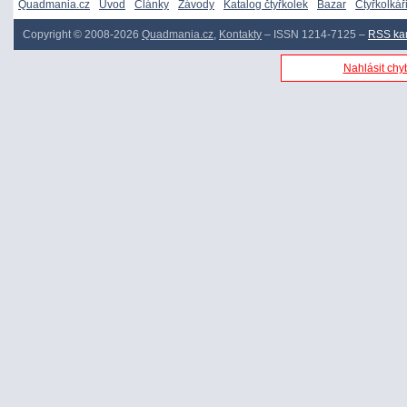
Quadmania.cz
Úvod
Články
Závody
Katalog čtyřkolek
Bazar
Čtyřkolkář
Copyright © 2008-2026
Quadmania.cz
,
Kontakty
– ISSN 1214-7125 –
RSS ka
Nahlásit chyb