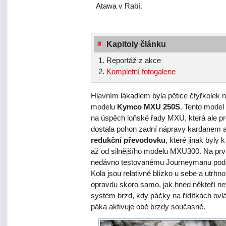
Atawa v Rabí.
Kapitoly článku
Reportáž z akce
Kompletní fotogalerie
Hlavním lákadlem byla pětice čtyřkolek 
modelu
Kymco MXU 250S
. Tento model
na úspěch loňské řady MXU, která ale pr
dostala pohon zadní nápravy kardanem 
redukční převodovku
, které jinak byly k
až od silnějšího modelu MXU300. Na prv
nedávno testovanému Journeymanu podob
Kola jsou relativně blízko u sebe a utrhn
opravdu skoro samo, jak hned někteří ne
systém brzd, kdy páčky na řídítkách ovlá
páka aktivuje obě brzdy současně.