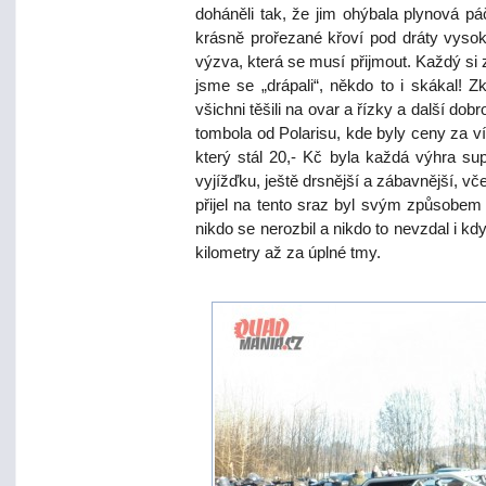
doháněli tak, že jim ohýbala plynová páč
krásně prořezané křoví pod dráty vyso
výzva, která se musí přijmout. Každý si z
jsme se „drápali“, někdo to i skákal! 
všichni těšili na ovar a řízky a další do
tombola od Polarisu, kde byly ceny za 
který stál 20,- Kč byla každá výhra sup
vyjížďku, ještě drsnější a zábavnější, vč
přijel na tento sraz byl svým způsobem v
nikdo se nerozbil a nikdo to nevzdal i kd
kilometry až za úplné tmy.