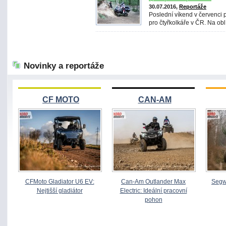
30.07.2016,
Reportáže
Poslední víkend v červenci 
pro čtyřkolkáře v ČR. Na obl
Novinky a reportáže
CF MOTO
CAN-AM
CFMoto Gladiator U6 EV:
Can-Am Outlander Max
Segw
Nejtišší gladiátor
Electric: Ideální pracovní
pohon