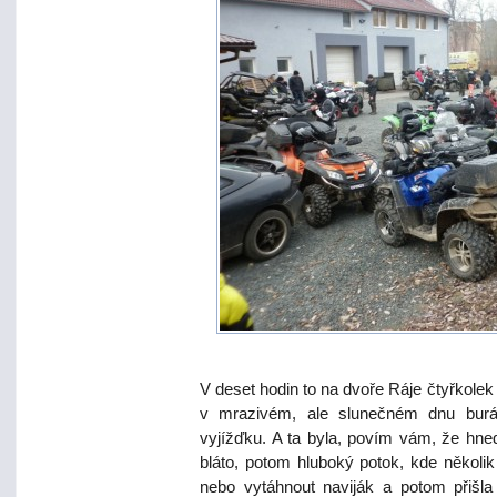
V deset hodin to na dvoře Ráje čtyřkolek
v mrazivém, ale slunečném dnu burá
vyjížďku. A ta byla, povím vám, že hned
bláto, potom hluboký potok, kde několi
nebo vytáhnout naviják a potom přišla 