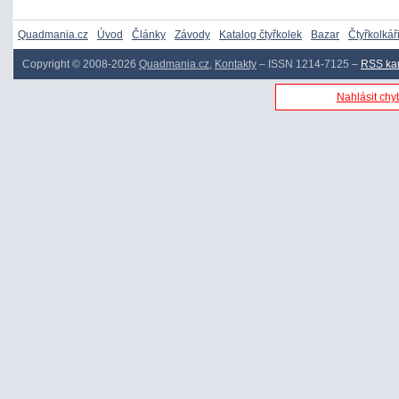
Quadmania.cz
Úvod
Články
Závody
Katalog čtyřkolek
Bazar
Čtyřkolkář
Copyright © 2008-2026
Quadmania.cz
,
Kontakty
– ISSN 1214-7125 –
RSS ka
Nahlásit chyb