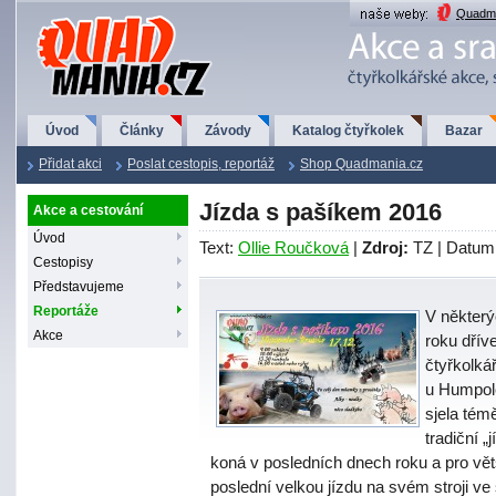
QuadMania.cz
Quadma
Úvod
Články
Závody
Katalog čtyřkolek
Bazar
Přidat akci
Poslat cestopis, reportáž
Shop Quadmania.cz
Jízda s pašíkem 2016
Akce a cestování
Úvod
Text:
Ollie Roučková
|
Zdroj:
TZ | Datum
Cestopisy
Představujeme
Reportáže
V některý
Akce
roku dřív
čtyřkolká
u Humpolc
sjela té
tradiční 
koná v posledních dnech roku a pro větši
poslední velkou jízdu na svém stroji ve