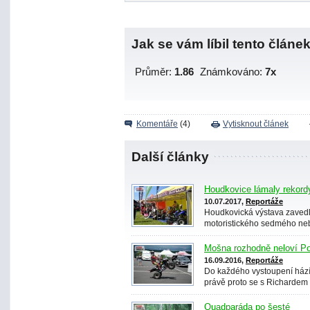
Jak se vám líbil tento článe
Průměr:
1.86
Známkováno:
7x
Komentáře
(4)
Vytisknout článek
Další články
Houdkovice lámaly rekord
10.07.2017,
Reportáže
Houdkovická výstava zavedla
motoristického sedmého nebe
Mošna rozhodně neloví 
16.09.2016,
Reportáže
Do každého vystoupení hází n
právě proto se s Richardem 
Quadparáda po šesté