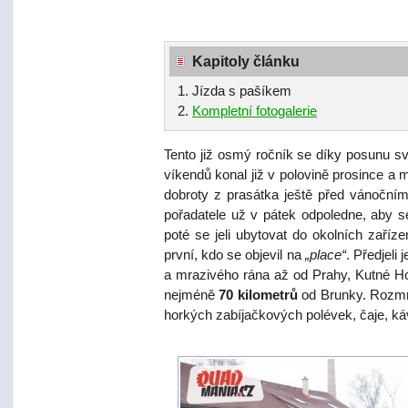
Kapitoly článku
Jízda s pašíkem
Kompletní fotogalerie
Tento již osmý ročník se díky posunu sv
víkendů konal již v polovině prosince a m
dobroty z prasátka ještě před vánočními
pořadatele už v pátek odpoledne, aby se 
poté se jeli ubytovat do okolních zaříze
první, kdo se objevil na
„place“
. Předjeli 
a mrazivého rána až od Prahy, Kutné Ho
nejméně
70 kilometrů
od Brunky. Rozmr
horkých zabíjačkových polévek, čaje, ká