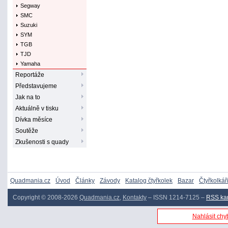
Segway
SMC
Suzuki
SYM
TGB
TJD
Yamaha
Reportáže
Představujeme
Jak na to
Aktuálně v tisku
Dívka měsíce
Soutěže
Zkušenosti s quady
Quadmania.cz
Úvod
Články
Závody
Katalog čtyřkolek
Bazar
Čtyřkolkář
Copyright © 2008-2026
Quadmania.cz
,
Kontakty
– ISSN 1214-7125 –
RSS ka
Nahlásit chyb