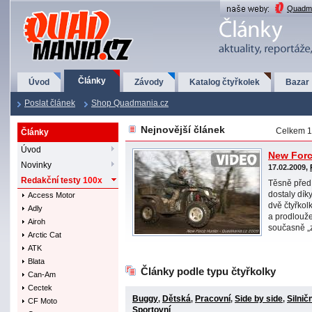
QuadMania.cz
Quadma
Články
Úvod
Závody
Katalog čtyřkolek
Bazar
Poslat článek
Shop Quadmania.cz
Nejnovější článek
Celkem 1 
Články
Úvod
New Forc
Novinky
17.02.2009,
Redakční testy
100x
Těsně před
dostaly dík
Access Motor
dvě čtyřko
Adly
a prodloužen
Airoh
současně „z
Arctic Cat
ATK
Blata
Články podle typu čtyřkolky
Can-Am
Cectek
Buggy
Dětská
Pracovní
Side by side
Silničn
,
,
,
,
CF Moto
Sportovní