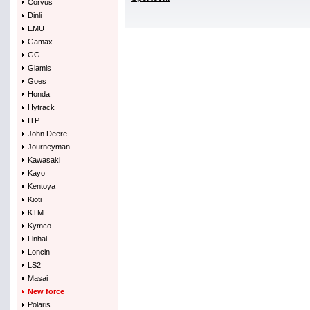
Corvus
Dinli
EMU
Gamax
GG
Glamis
Goes
Honda
Hytrack
ITP
John Deere
Journeyman
Kawasaki
Kayo
Kentoya
Kioti
KTM
Kymco
Linhai
Loncin
LS2
Masai
New force
Polaris