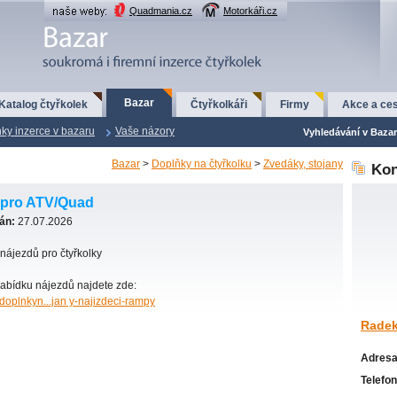
Quadmania.cz
Motorkáři.cz
Bazar
Katalog čtyřkolek
Čtyřkolkáři
Firmy
Akce a ces
ky inzerce v bazaru
Vaše názory
Vyhledávání v Bazar
Bazar
>
Doplňky na čtyřkolku
>
Zvedáky, stojany
Kon
 pro ATV/Quad
dán:
27.07.2026
 nájezdů pro čtyřkolky
abídku nájezdů najdete zde:
.doplnkyn...jan y-najizdeci-rampy
Radek
Adres
Telefo