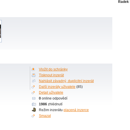
Radek 
Vložit do schránky
Tisknout inzerát
Nahlásit závadný, duplicitní inzerát
Další inzeráty uživatele
(85)
Detail uživatele
0
online odpovědí
1986
zhlédnutí
Režim inzerátu
placená inzerce
Smazat