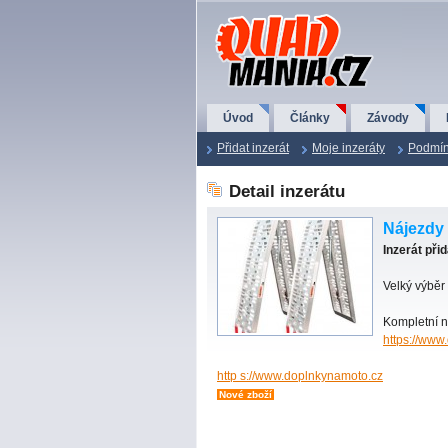
QuadMania.cz
Úvod
Články
Závody
Přidat inzerát
Moje inzeráty
Podmín
Detail inzerátu
Nájezdy
Inzerát při
Velký výběr
Kompletní n
https://www
http s://www.doplnkynamoto.cz
Nové zboží