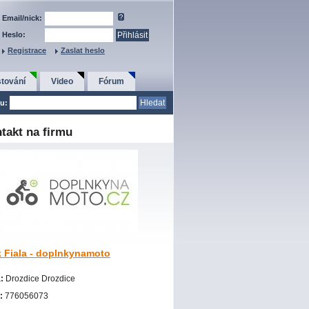
Email/nick:
Heslo:
Registrace
Zaslat heslo
tování
Video
Fórum
u:
takt na firmu
 Fiala - doplnkynamoto
a:
Drozdice Drozdice
n:
776056073