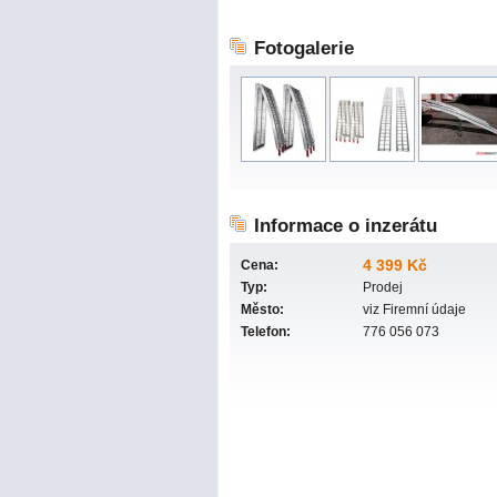
Fotogalerie
Informace o inzerátu
4 399 Kč
Cena:
Typ:
Prodej
Město:
viz Firemní údaje
Telefon:
776 056 073