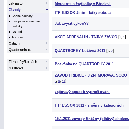
Jak na to
Motokros a čtyřkolky v Břeclavi
Závody
ITP ESSOX Jinín - fotky sobota
České podniky
Evropské a světové
Jak zvýšit výkon??
podniky
Ostatní
AKCE ADRENALIN - TAJNÝ ZÁVOD
[
,
]
Technika
1
2
Ostatní
Quadmania.cz
QUADTROPHY Lučivná 2011
[
,
]
1
2
Fóra o čtyřkolkách
Pozvánka na QUADTROPHY 2011
Nástěnka
ZÁVOD PŘIBICE - JIŽNÍ MORAVA, SOBOTA
,
,
]
8
9
10
zajimavý spusob vyprošťování
ITP ESSOX 2011 - změny v kategoriích
15.1.2011 závody Sněžný (blátivý) skokan.