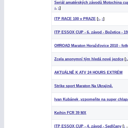
Seriál amatérských závodů Motochina cu
,
]
4
5
ITP RACE 100 v PRAZE
[
,
]
1
2
ITP ESSOX CUP - 6. závod - Božetice - 19
OffROAD Maraton Horažďovice 2010 - fot
Zcela anonymní tým hledá nové jezdce
[
1
AKTUÁLNĚ K ATV 24 HOURS EXTRÉM
Strike sport Maraton Na Ukrajině.
Ivan Kubánek ,vzpomeňte na super chlap
Keihin FCR 39 MX
ITP ESSOX CUP - 4. závod - Sedlčany
[
.
1