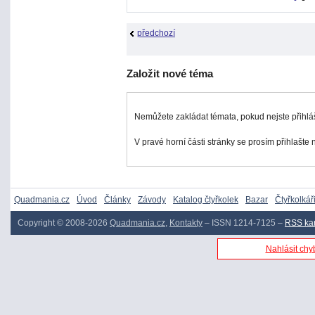
předchozí
Založit nové téma
Nemůžete zakládat témata, pokud nejste přihlá
V pravé horní části stránky se prosím přihlašte
Quadmania.cz
Úvod
Články
Závody
Katalog čtyřkolek
Bazar
Čtyřkolkář
Copyright © 2008-2026
Quadmania.cz
,
Kontakty
– ISSN 1214-7125 –
RSS ka
Nahlásit chyb