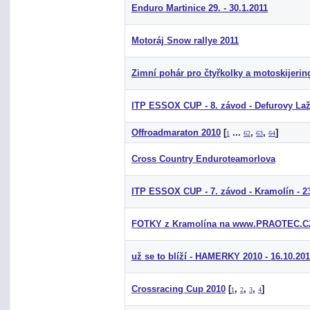
Enduro Martinice 29. - 30.1.2011
Motoráj Snow rallye 2011
Zimní pohár pro čtyřkolky a motoskijerin
ITP ESSOX CUP - 8. závod - Defurovy Laž
Offroadmaraton 2010
[
...
,
,
]
1
62
63
64
Cross Country Enduroteamorlova
ITP ESSOX CUP - 7. závod - Kramolín - 23
FOTKY z Kramolína na www.PRAOTEC.C
už se to blíží - HAMERKY 2010 - 16.10.20
Crossracing Cup 2010
[
,
,
,
]
1
2
3
4