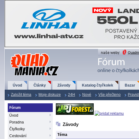
QuadMania.cz
Quadma
Úvod
Články
Závody
Katalog čtyřkolek
Bazar
Založit téma
Moje diskuze
24H
Nové
Vše přečteno
Pravid
Fórum
Úvod
Poradna
Závody
Čtyřkolky
Téma
Cestování