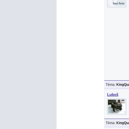
Téma:
KingQua
Luboš
Téma:
KingQua