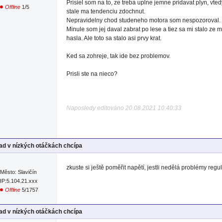
Prisiel som na to, ze treba uplne jemne pridavat plyn, vte
Offline
1/5
stale ma tendenciu zdochnut.
Nepravidelny chod studeneho motora som nespozoroval.
Minule som jej daval zabrat po lese a tiez sa mi stalo ze mi
hasla. Ale toto sa stalo asi prvy krat.
Ked sa zohreje, tak ide bez problemov.
Prisli ste na nieco?
Naposledy editováno 20.08.2021 10:40:33
d v nízkých otáčkách chcípa
zkuste si ještě poměřit napětí, jestli nedělá problémy regu
Město: Slavičín
IP:5.104.21.xxx
Offline
5/1757
d v nízkých otáčkách chcípa