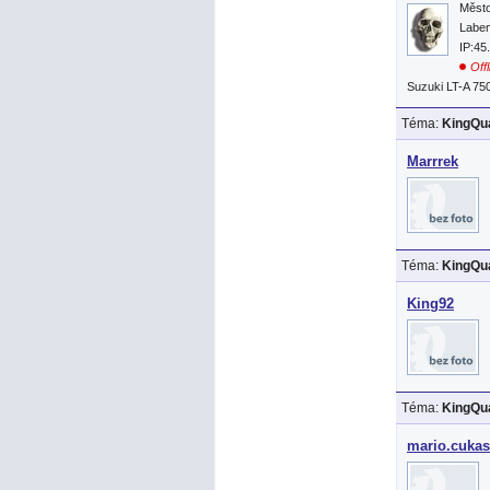
Město
Labe
IP:45
Offl
Suzuki LT-A 75
Téma:
KingQua
Marrrek
Téma:
KingQua
King92
Téma:
KingQua
mario.cukas