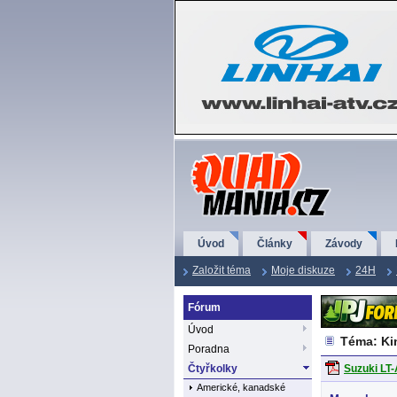
QuadMania.cz
Úvod
Články
Závody
Založit téma
Moje diskuze
24H
Fórum
Úvod
Téma: Ki
Poradna
Čtyřkolky
Suzuki LT
Americké, kanadské