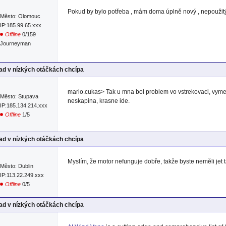
Pokud by bylo potřeba , mám doma úplně nový , nepoužitý 
Město: Olomouc
IP:185.99.65.xxx
Offline
0/159
Journeyman
d v nízkých otáčkách chcípa
mario.cukas> Tak u mna bol problem vo vstrekovaci, vyme
Město: Stupava
neskapina, krasne ide.
IP:185.134.214.xxx
Offline
1/5
d v nízkých otáčkách chcípa
Myslím, že motor nefunguje dobře, takže byste neměli jet 
Město: Dublin
IP:113.22.249.xxx
Offline
0/5
d v nízkých otáčkách chcípa