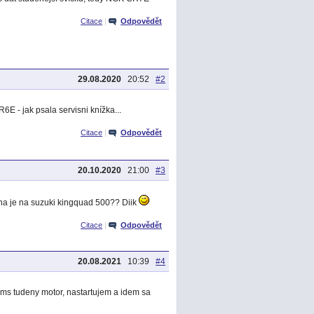
Citace
|
Odpovědět
29.08.2020
20:52
#2
E - jak psala servisni knížka...
Citace
|
Odpovědět
20.10.2020
21:00
#3
ena je na suzuki kingquad 500?? Diik
Citace
|
Odpovědět
20.08.2021
10:39
#4
ams tudeny motor, nastartujem a idem sa