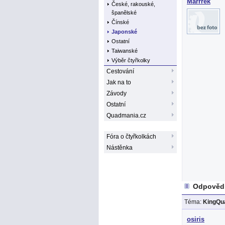
Marrrek
České, rakouské,
španělské
Čínské
Japonské
Ostatní
Taiwanské
Výběr čtyřkolky
Cestování
Jak na to
Závody
Ostatní
Quadmania.cz
Fóra o čtyřkolkách
Nástěnka
Odpovědi
Téma:
KingQua
osiris