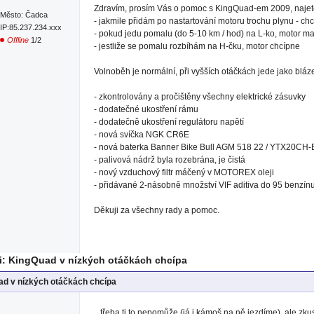
Zdravím, prosím Vás o pomoc s KingQuad-em 2009, najet
Město: Čadca
- jakmile přidám po nastartování motoru trochu plynu - c
IP:85.237.234.xxx
- pokud jedu pomalu (do 5-10 km / hod) na L-ko, motor m
Offline
1/2
- jestliže se pomalu rozbíhám na H-čku, motor chcípne
Volnoběh je normální, při vyšších otáčkách jede jako bláz
- zkontrolovány a pročištěny všechny elektrické zásuvky
- dodatečné ukostření rámu
- dodatečně ukostření regulátoru napětí
- nová svíčka NGK CR6E
- nová baterka Banner Bike Bull AGM 518 22 / YTX20CH
- palivová nádrž byla rozebrána, je čistá
- nový vzduchový filtr máčený v MOTOREX oleji
- přidávané 2-násobně množství VIF aditiva do 95 benzínu
Děkuji za všechny rady a pomoc.
: KingQuad v nízkých otáčkách chcípa
d v nízkých otáčkách chcípa
...třeba ti to nepomůže (já i kámoš na ně jezdíme), ale z