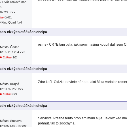
: Dvůr Králové nad
m
.82.235.xxx
ine
0/411
0 King Quad 4x4
d v nízkých otáčkách chcípa
osiris> CR7E tam byla, jak jsem mašinu koupil dal jsem CR6
Město: Čadca
IP:85.237.234.xxx
Offline
1/2
d v nízkých otáčkách chcípa
Zdar koši. Otázka neviete náhodu aká šírka variator..rem
Město: Krajné
IP:81.92.253.xxx
Offline
0/3
d v nízkých otáčkách chcípa
Servuste. Presne tento problem mam aj ja. Taktiez ked m
Město: Stupava
pohnut, tak to zdochyna.
IP:185.134.214.xxx