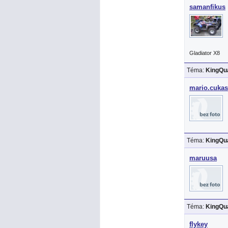
samanfikus
Gladiator X8
Téma:
KingQua
mario.cukas
Téma:
KingQua
maruusa
Téma:
KingQua
flykey