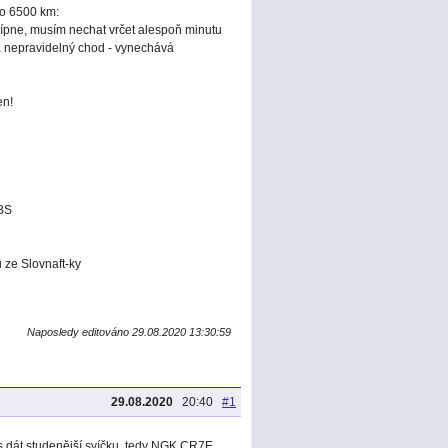
o 6500 km:
hcípne, musím nechat vrčet alespoň minutu
a nepravidelný chod - vynechává
en!
-BS
 ze Slovnaft-ky
Naposledy editováno 29.08.2020 13:30:59
29.08.2020
20:40
#1
kus dát studenější svíčku, tedy NGK CR7E