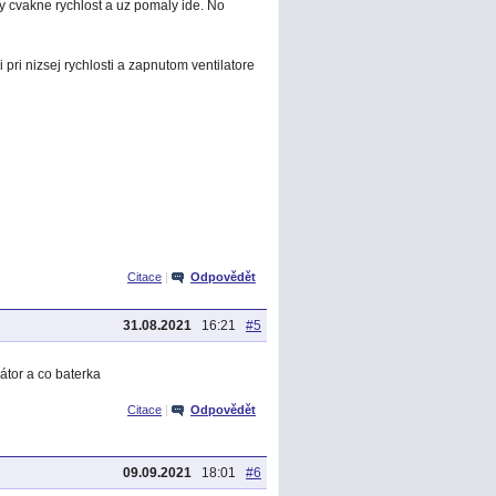
dy cvakne rychlost a uz pomaly ide. No
 pri nizsej rychlosti a zapnutom ventilatore
Citace
|
Odpovědět
31.08.2021
16:21
#5
látor a co baterka
Citace
|
Odpovědět
09.09.2021
18:01
#6