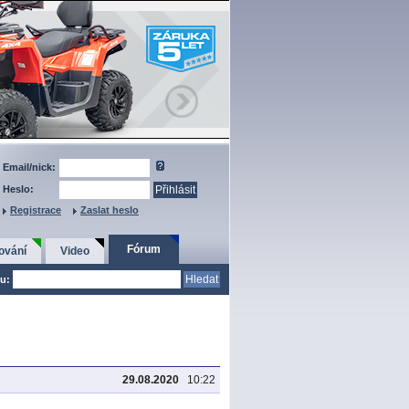
Email/nick:
Heslo:
Registrace
Zaslat heslo
Fórum
ování
Video
u:
29.08.2020
10:22