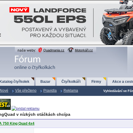
Quadmania.cz
Motorkáři.cz
Katalog čtyřkolek
Bazar
Čtyřkolkáři
Firmy
Akce a cest
Nové
Vše přečteno
Pravidla
Reklama
Vyhledávání ve Fór
ngQuad v nízkých otáčkách chcípa
-A 750 King Quad 4x4