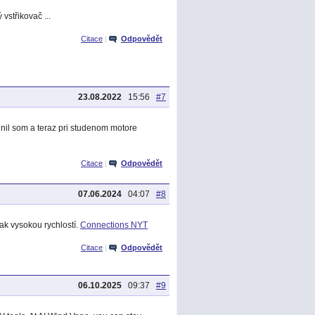
vstřikovač ...
Citace
|
Odpovědět
23.08.2022
15:56
#7
nil som a teraz pri studenom motore
Citace
|
Odpovědět
07.06.2024
04:07
#8
tak vysokou rychlostí.
Connections NYT
Citace
|
Odpovědět
06.10.2025
09:37
#9