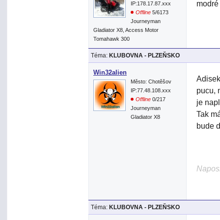
modré
IP:178.17.87.xxx
Offline
5/6173
Journeyman
Gladiator X8, Access Motor
Tomahawk 300
Téma:
KLUBOVNA - PLZEŇSKO
Win32alien
Adisek
Město: Chotěšov
pucu, 
IP:77.48.108.xxx
Offline
0/217
je nap
Journeyman
Tak má
Gladiator X8
bude d
Naposl
Téma:
KLUBOVNA - PLZEŇSKO