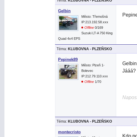
Téma:
KLUBOVNA - PLZEŇSKO
Gelbin
Pepine
Město: Třemošná
IP:213.192.58.xxx
Offline
0/169
Suzuki LT-A 750 King
Quad 4x4 EPS
Téma:
KLUBOVNA - PLZEŇSKO
Pepinek89
Gelbin
Město: Plzeň 1-
Jááá?
Bolevec
IP:212.79.110.xxx
Offline
1/70
Naposl
Téma:
KLUBOVNA - PLZEŇSKO
montecristo
Kdo po