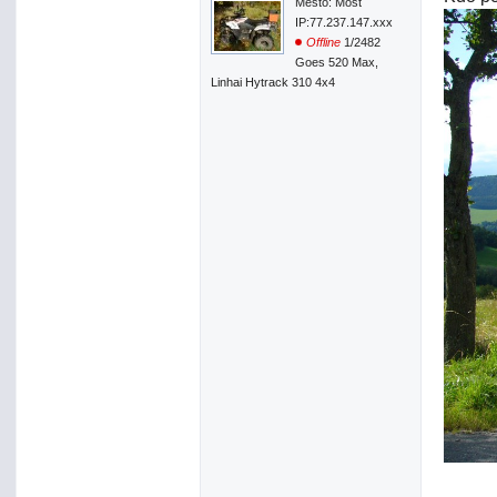
Město: Most
IP:77.237.147.xxx
Offline
1/2482
Goes 520 Max,
Linhai Hytrack 310 4x4