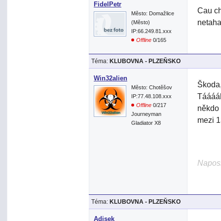
FidelPetr
Cau ch
Město: Domažlice
netaha
(Město)
IP:66.249.81.xxx
Offline
0/165
Téma:
KLUBOVNA - PLZEŇSKO
Win32alien
Škoda,
Město: Chotěšov
Táááák
IP:77.48.108.xxx
Offline
0/217
někdo 
Journeyman
mezi 1
Gladiator X8
Naposl
Téma:
KLUBOVNA - PLZEŇSKO
Adisek