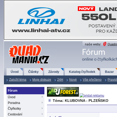
QuadMania.cz
Quadma
Úvod
Články
Závody
Katalog čtyřkolek
Bazar
Založit téma
Moje diskuze
24H
Nové
Vše přečteno
Pravid
Fórum
Úvod
Téma: KLUBOVNA - PLZEŇSKO
Poradna
Čtyřkolky
Cestování