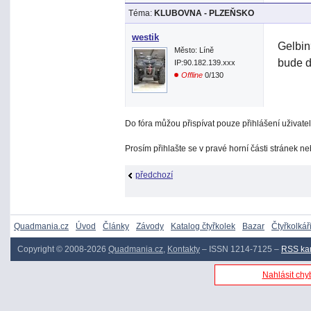
Téma:
KLUBOVNA - PLZEŇSKO
westik
Gelbin
Město: Líně
bude d
IP:90.182.139.xxx
Offline
0/130
Do fóra můžou přispívat pouze přihlášení uživatel
Prosím přihlašte se v pravé horní části stránek n
předchozí
Quadmania.cz
Úvod
Články
Závody
Katalog čtyřkolek
Bazar
Čtyřkolkář
Copyright © 2008-2026
Quadmania.cz
,
Kontakty
– ISSN 1214-7125 –
RSS ka
Nahlásit chyb