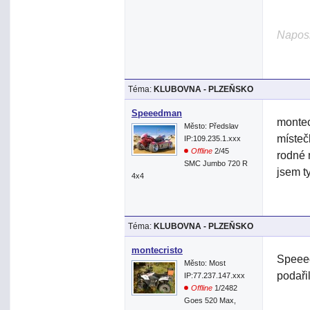
Naposl
Téma:
KLUBOVNA - PLZEŇSKO
Speeedman
montec
Město: Předslav
místeč
IP:109.235.1.xxx
Offline
2/45
rodné 
SMC Jumbo 720 R
jsem t
4x4
Téma:
KLUBOVNA - PLZEŇSKO
montecristo
Speeed
Město: Most
podaři
IP:77.237.147.xxx
Offline
1/2482
Goes 520 Max,