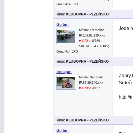
Quad 4x4 EPS
Téma:
KLUBOVNA - PLZEŇSKO
Gelbin
Jede n
Město: Třemošná
IP:109.81.239.xxx
Offline
0/169
Suzuki LT-A 750 King
Quad 4x4 EPS
Téma:
KLUBOVNA - PLZEŇSKO
bretajun
Zdary 
Město: Nymburk
Srdečn
IP:82.99.140.xxx
Offline
3/157
http:/
Téma:
KLUBOVNA - PLZEŇSKO
Gelbin