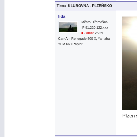
Téma:
KLUBOVNA - PLZEŇSKO
fida
Město: Třemošná
IP:91.220.122.xxx
Offline
2/239
Can-Am Renegade 800 X, Yamaha
YFM 660 Raptor
Plzen 