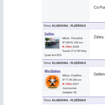
Co Pum
Téma:
KLUBOVNA - PLZEŇSKO
Gelbin
Zdary,
Město: Třemošná
IP:109.81.239.xxx
Offline
0/169
Suzuki LT-A 750 King
Quad 4x4 EPS
Téma:
KLUBOVNA - PLZEŇSKO
Win32alien
Gelbin
Město: Chotěšov
IP:77.48.108.xxx
Offline
0/217
Journeyman
Gladiator X8
Téma:
KLUBOVNA - PLZEŇSKO