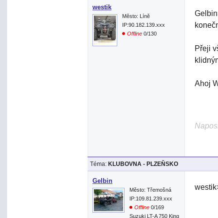
westik
Gelbin
Město: Líně
konečn
IP:90.182.139.xxx
Offline
0/130
Přeji 
klidný
Ahoj W
Naposl
Téma:
KLUBOVNA - PLZEŇSKO
Gelbin
westik
Město: Třemošná
IP:109.81.239.xxx
Offline
0/169
Suzuki LT-A 750 King