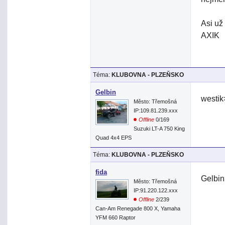
Asi už
AXIK
Téma:
KLUBOVNA - PLZEŇSKO
Gelbin
westik
Město: Třemošná
IP:109.81.239.xxx
Offline
0/169
Suzuki LT-A 750 King
Quad 4x4 EPS
Téma:
KLUBOVNA - PLZEŇSKO
fida
Gelbin
Město: Třemošná
IP:91.220.122.xxx
Offline
2/239
Can-Am Renegade 800 X, Yamaha
YFM 660 Raptor