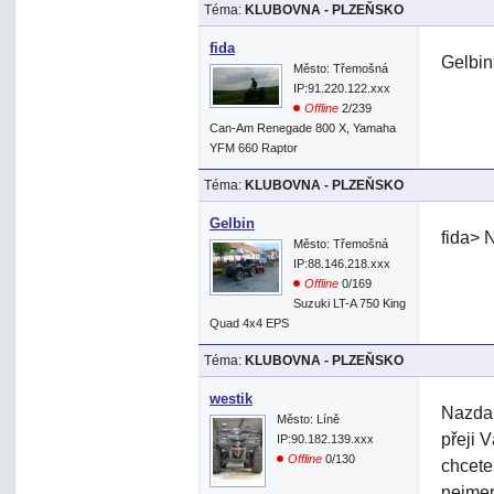
Téma:
KLUBOVNA - PLZEŇSKO
fida
Gelbin
Město: Třemošná
IP:91.220.122.xxx
Offline
2/239
Can-Am Renegade 800 X, Yamaha
YFM 660 Raptor
Téma:
KLUBOVNA - PLZEŇSKO
Gelbin
fida> 
Město: Třemošná
IP:88.146.218.xxx
Offline
0/169
Suzuki LT-A 750 King
Quad 4x4 EPS
Téma:
KLUBOVNA - PLZEŇSKO
westik
Nazdar
Město: Líně
přeji 
IP:90.182.139.xxx
Offline
0/130
chcete
nejmen