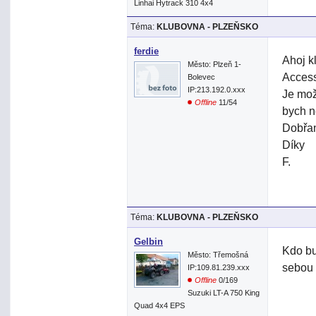
Linhai Hytrack 310 4x4
Téma:
KLUBOVNA - PLZEŇSKO
ferdie
Ahoj k
Město: Plzeň 1-
Access
Bolevec
IP:213.192.0.xxx
Je mož
Offline
11/54
bych n
Dobřan
Díky
F.
Téma:
KLUBOVNA - PLZEŇSKO
Gelbin
Kdo bu
Město: Třemošná
sebou
IP:109.81.239.xxx
Offline
0/169
Suzuki LT-A 750 King
Quad 4x4 EPS