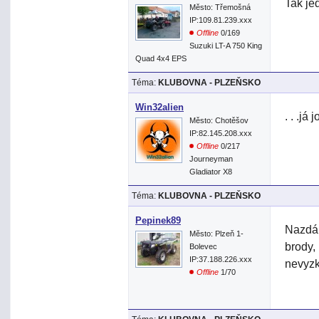
Tak je
Město: Třemošná
IP:109.81.239.xxx
Offline
0/169
Suzuki LT-A 750 King
Quad 4x4 EPS
Téma:
KLUBOVNA - PLZEŇSKO
Win32alien
. . .já
Město: Chotěšov
IP:82.145.208.xxx
Offline
0/217
Journeyman
Gladiator X8
Téma:
KLUBOVNA - PLZEŇSKO
Pepinek89
Nazdár
Město: Plzeň 1-
brody,
Bolevec
IP:37.188.226.xxx
nevyz
Offline
1/70