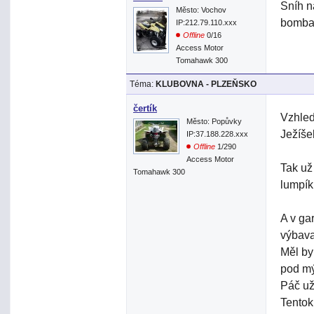
Sníh n
Město: Vochov
bomba 
IP:212.79.110.xxx
Offline
0/16
Access Motor
Tomahawk 300
Téma:
KLUBOVNA - PLZEŇSKO
čertík
Vzhled
Město: Popůvky
Ježíše
IP:37.188.228.xxx
Offline
1/290
Access Motor
Tak už
Tomahawk 300
lumpík
A v ga
výbava
Měl by
pod m
Páč už
Tentok