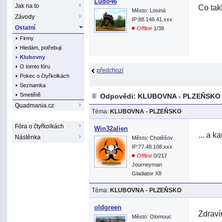
Ludo46
Jak na to
Co tak
Město: Losiná
Závody
IP:88.146.41.xxx
Ostatní
Offline
1/38
Firmy
Hledám, potřebuji
Klubovny
O tomto fóru
předchozí
Pokec o čtyřkolkách
Seznamka
Smetiště
Odpovědi: KLUBOVNA - PLZEŇSKO
Quadmania.cz
Téma:
KLUBOVNA - PLZEŇSKO
Fóra o čtyřkolkách
Win32alien
... a 
Nástěnka
Město: Chotěšov
IP:77.48.108.xxx
Offline
0/217
Journeyman
Gladiator X8
Téma:
KLUBOVNA - PLZEŇSKO
oldgreen
Zdraví
Město: Olomouc