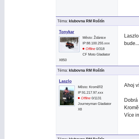
Téma:
klubovna RM Roštín
Tonykar
Laszlo
Město: Ždánice
bude..
IP:88.100.255.xxx
Offline
0/318
CF Moto Gladiator
X850
Téma:
klubovna RM Roštín
Laszlo
Ahoj v
Město: Kroměříž
IP:91.217.97.xxx
Offline
0/1131
Dobrá 
Journeyman Gladiator
Kroměř
X8
Více i