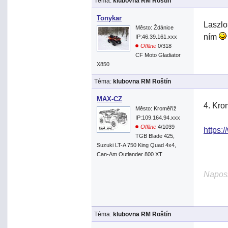
Téma:
klubovna RM Roštín
Tonykar
Laszlo
Město: Ždánice
ním
IP:46.39.161.xxx
Offline
0/318
CF Moto Gladiator
X850
Téma:
klubovna RM Roštín
MAX-CZ
4. Kro
Město: Kroměříž
IP:109.164.94.xxx
Offline
4/1039
https
TGB Blade 425,
Suzuki LT-A 750 King Quad 4x4,
Can-Am Outlander 800 XT
Naposl
Téma:
klubovna RM Roštín