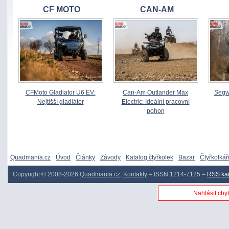
CF MOTO
CAN-AM
CFMoto Gladiator U6 EV:
Can-Am Outlander Max
Segw
Nejtišší gladiátor
Electric: Ideální pracovní
pohon
Quadmania.cz
Úvod
Články
Závody
Katalog čtyřkolek
Bazar
Čtyřkolkář
Copyright © 2008-2026
Quadmania.cz
,
Kontakty
– ISSN 1214-7125 –
RSS ka
Nahlásit chyb