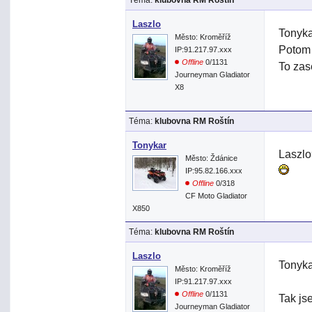
Téma:
klubovna RM Roštín
Laszlo
Tonyka
Město: Kroměříž
Potom 
IP:91.217.97.xxx
Offline
0/1131
To zas
Journeyman Gladiator
X8
Téma:
klubovna RM Roštín
Tonykar
Laszlo
Město: Ždánice
IP:95.82.166.xxx
Offline
0/318
CF Moto Gladiator
X850
Téma:
klubovna RM Roštín
Laszlo
Tonyka
Město: Kroměříž
IP:91.217.97.xxx
Offline
0/1131
Tak js
Journeyman Gladiator