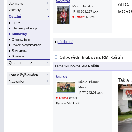
GAPPO
Jak na to
AHOJ
Město: Roštín
Závody
MORG
IP:90.183.217.xxx
Ostatní
Offline
1/1240
Firmy
Hledám, potřebuji
Klubovny
O tomto fóru
předchozí
Pokec o čtyřkolkách
Seznamka
Smetiště
Odpovědi: klubovna RM Roštín
Quadmania.cz
Téma:
klubovna RM Roštín
Fóra o čtyřkolkách
taurus
Tak a 
Nástěnka
Město: Přerov I -
Město
IP:77.242.95.xxx
Offline
0/394
Kymco MXU 500