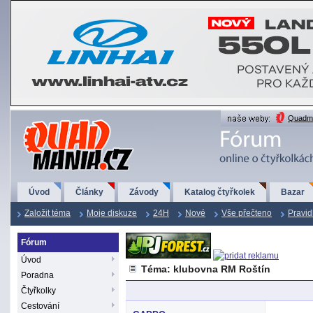
QuadMania.cz
Quadma
Úvod
Články
Závody
Katalog čtyřkolek
Bazar
Založit téma
Moje diskuze
24H
Nové
Vše přečteno
Pravid
Fórum
Úvod
Téma: klubovna RM Roštín
Poradna
Čtyřkolky
Cestování