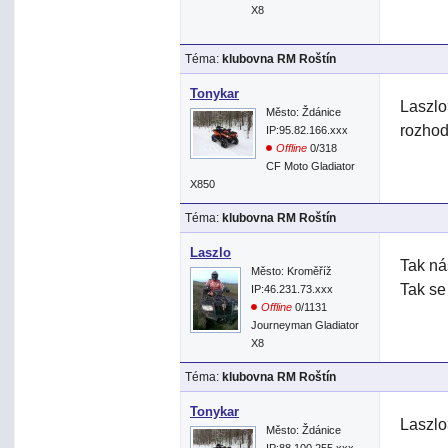
X8
Téma:
klubovna RM Roštín
Tonykar
Laszlo
Město: Ždánice
rozho
IP:95.82.166.xxx
Offline
0/318
CF Moto Gladiator
X850
Téma:
klubovna RM Roštín
Laszlo
Tak ná
Město: Kroměříž
Tak se
IP:46.231.73.xxx
Offline
0/1131
Journeyman Gladiator
X8
Téma:
klubovna RM Roštín
Tonykar
Laszlo
Město: Ždánice