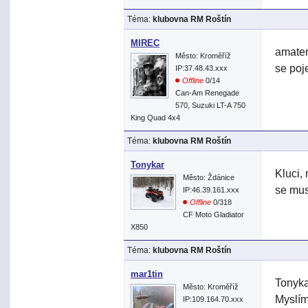
Téma:
klubovna RM Roštín
MIREC
amater
Město: Kroměříž
se poj
IP:37.48.43.xxx
Offline
0/14
Can-Am Renegade
570, Suzuki LT-A 750
King Quad 4x4
Téma:
klubovna RM Roštín
Tonykar
Kluci,
Město: Ždánice
se mus
IP:46.39.161.xxx
Offline
0/318
CF Moto Gladiator
X850
Téma:
klubovna RM Roštín
mar1tin
Tonyka
Město: Kroměříž
Myslím
IP:109.164.70.xxx