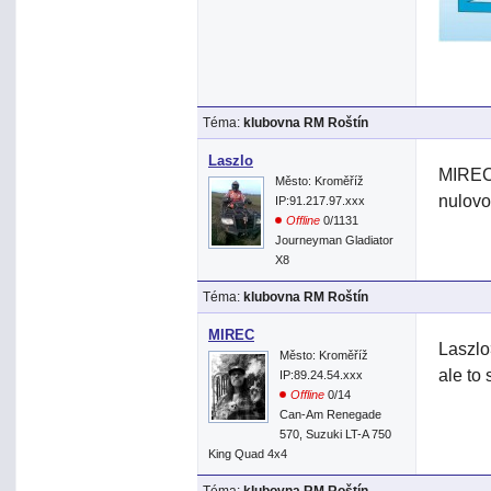
Téma:
klubovna RM Roštín
Laszlo
MIREC>
Město: Kroměříž
nulovo
IP:91.217.97.xxx
Offline
0/1131
Journeyman Gladiator
X8
Téma:
klubovna RM Roštín
MIREC
Laszlo
Město: Kroměříž
ale to
IP:89.24.54.xxx
Offline
0/14
Can-Am Renegade
570, Suzuki LT-A 750
King Quad 4x4