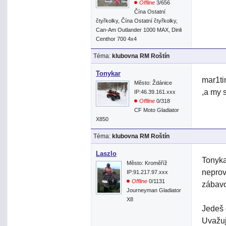
Offline
3/656
Čína Ostatní
čtyřkolky, Čína Ostatní čtyřkolky,
Can-Am Outlander 1000 MAX, Dinli
Centhor 700 4x4
Téma:
klubovna RM Roštín
Tonykar
mar1ti
Město: Ždánice
,a my s
IP:46.39.161.xxx
Offline
0/318
CF Moto Gladiator
X850
Téma:
klubovna RM Roštín
Laszlo
Tonyka
Město: Kroměříž
neprov
IP:91.217.97.xxx
Offline
0/1131
zábav
Journeyman Gladiator
X8
Jedeš 
Uvažuj