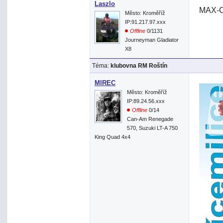
Laszlo
MAX-CZ
Město: Kroměříž
IP:91.217.97.xxx
Offline
0/1131
Journeyman Gladiator
X8
Téma:
klubovna RM Roštín
MIREC
Město: Kroměříž
IP:89.24.56.xxx
Offline
0/14
Can-Am Renegade
570, Suzuki LT-A 750
King Quad 4x4