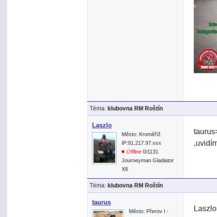
Téma:
klubovna RM Roštín
Laszlo
taurus
Město: Kroměříž
,uvidí
IP:91.217.97.xxx
Offline
0/1131
Journeyman Gladiator
X8
Téma:
klubovna RM Roštín
taurus
Laszlo
Město: Přerov I -