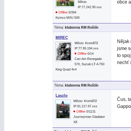
obce a
Město
IP:77.242.95.xxx
Offline
0/394
Kymco MXU 500
Téma:
klubovna RM Roštín
MIREC
Nějak 
Město: Kroměříž
jsme s
IP:77.95.194.xxx
Offline
0/14
to spo
Can-Am Renegade
nechť 
570, Suzuki LT-A 750
King Quad 4x4
Téma:
klubovna RM Roštín
Laszlo
Čus, t
Město: Kroměříž
Gappo 
IP:91.217.97.xxx
Offline
0/1131
Journeyman Gladiator
X8