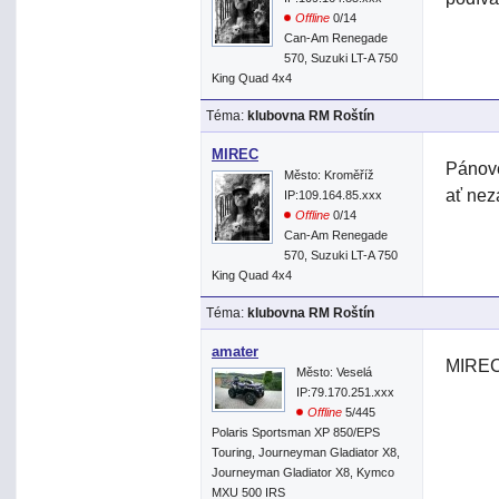
Offline
0/14
Can-Am Renegade
570, Suzuki LT-A 750
King Quad 4x4
Téma:
klubovna RM Roštín
MIREC
Pánové
Město: Kroměříž
ať nez
IP:109.164.85.xxx
Offline
0/14
Can-Am Renegade
570, Suzuki LT-A 750
King Quad 4x4
Téma:
klubovna RM Roštín
amater
MIREC>
Město: Veselá
IP:79.170.251.xxx
Offline
5/445
Polaris Sportsman XP 850/EPS
Touring, Journeyman Gladiator X8,
Journeyman Gladiator X8, Kymco
MXU 500 IRS