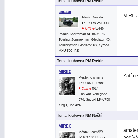
Téma:
klubovna RM Roštín
amater
MIREC>
Město: Veselá
IP:79.170.251.xxx
Offline
5/445
Polaris Sportsman XP 850/EPS
Touring, Journeyman Gladiator X8,
Journeyman Gladiator X8, Kymco
MXU 500 IRS
Téma:
klubovna RM Roštín
MIREC
Zatím 
Město: Kroměříž
IP:77.95.194.xxx
Offline
0/14
Can-Am Renegade
570, Suzuki LT-A 750
King Quad 4x4
Téma:
klubovna RM Roštín
MIREC
amater
Město: Kroměříž
podívá
IP:109.164.85.xxx