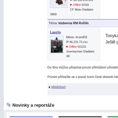
IP:88.100.255.xxx
Offline
0/318
CF Moto Gladiator
X850
Téma:
klubovna RM Roštín
Laszlo
Tonyka
Město: Kroměříž
Ještě 
IP:46.231.73.xxx
Offline
0/1131
Journeyman Gladiator
X8
Do fóra můžou přispívat pouze přihlášení uživatel
Prosím přihlašte se v pravé horní části stránek n
předchozí
Novinky a reportáže