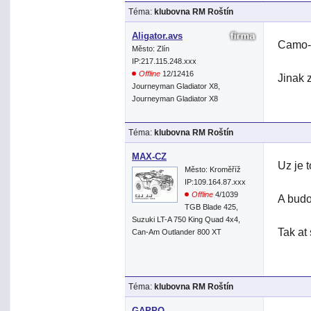
Téma:
klubovna RM Roštín
Aligator.avs
Camo-S
Město: Zlín
IP:217.115.248.xxx
Offline
12/12416
Jinak 
Journeyman Gladiator X8,
Journeyman Gladiator X8
Téma:
klubovna RM Roštín
MAX-CZ
Uz je t
Město: Kroměříž
IP:109.164.87.xxx
Offline
4/1039
A budo
TGB Blade 425,
Suzuki LT-A 750 King Quad 4x4,
Tak at
Can-Am Outlander 800 XT
Téma:
klubovna RM Roštín
GAPPO