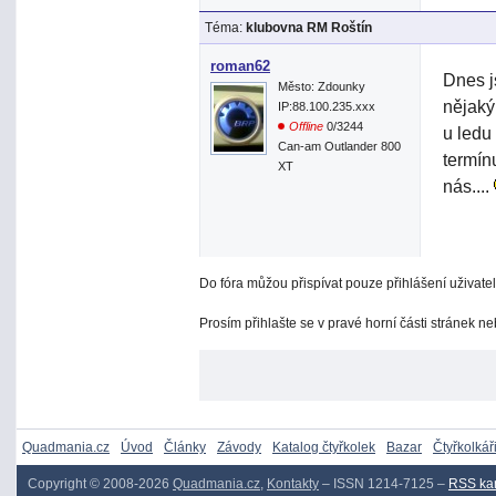
Téma:
klubovna RM Roštín
roman62
Dnes j
Město: Zdounky
nějaký
IP:88.100.235.xxx
Offline
0/3244
u ledu
Can-am Outlander 800
termín
XT
nás....
Do fóra můžou přispívat pouze přihlášení uživatel
Prosím přihlašte se v pravé horní části stránek n
Quadmania.cz
Úvod
Články
Závody
Katalog čtyřkolek
Bazar
Čtyřkolkář
Copyright © 2008-2026
Quadmania.cz
,
Kontakty
– ISSN 1214-7125 –
RSS ka