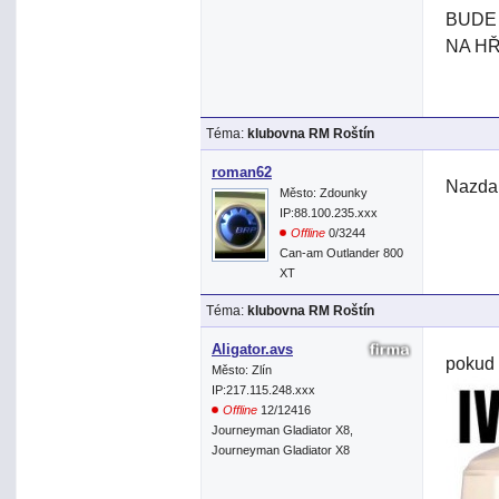
BUDE
NA HŘ
Téma:
klubovna RM Roštín
roman62
Nazdar
Město: Zdounky
IP:88.100.235.xxx
Offline
0/3244
Can-am Outlander 800
XT
Téma:
klubovna RM Roštín
Aligator.avs
pokud s
Město: Zlín
IP:217.115.248.xxx
Offline
12/12416
Journeyman Gladiator X8,
Journeyman Gladiator X8