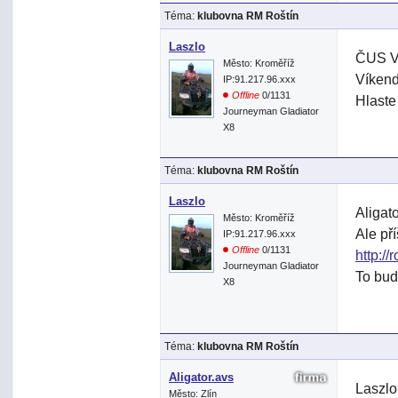
Téma:
klubovna RM Roštín
Laszlo
ČUS V
Město: Kroměříž
Víkend
IP:91.217.96.xxx
Offline
0/1131
Hlaste
Journeyman Gladiator
X8
Téma:
klubovna RM Roštín
Laszlo
Aligat
Město: Kroměříž
Ale pří
IP:91.217.96.xxx
Offline
0/1131
http:/
Journeyman Gladiator
To bud
X8
Téma:
klubovna RM Roštín
Aligator.avs
Laszlo
Město: Zlín