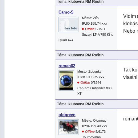
Téma:
klubovna RM Roštín
Camo-S
Vidím 
Město: Zlín
klobás
IP:80.188.74.xxx
Offline
0/1511
Nebo r
Suzuki LT-A 750 King
Quad 4x4
Téma:
klubovna RM Roštín
roman62
Tak ko
Město: Zdounky
vlastn
IP:88.100.235.xxx
Offline
0/3244
Can-am Outlander 800
XT
Téma:
klubovna RM Roštín
oldgreen
roman6
Město: Olomouc
IP:94.199.40.xxx
Offline
5/6173
Journeyman