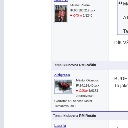
MA
Město: Roštín
IP:90.183.217.xxx
Offline
1/1240
A 
Ta
DÍK 
Téma:
klubovna RM Roštín
oldgreen
BUDE
Město: Olomouc
To jak
IP:94.199.40.xxx
Offline
5/6173
Journeyman
Gladiator X8, Access Motor
Tomahawk 300
Téma:
klubovna RM Roštín
Laszlo