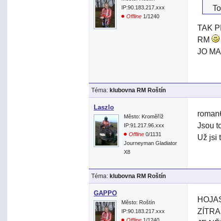
To
IP:90.183.217.xxx
Offline
1/1240
TAK 
RM
JO M
Téma:
klubovna RM Roštín
Laszlo
roman6
Město: Kroměříž
Jsou t
IP:91.217.96.xxx
Offline
0/1131
Už jsi 
Journeyman Gladiator
X8
Téma:
klubovna RM Roštín
GAPPO
HOJA
Město: Roštín
ZÍTRA
IP:90.183.217.xxx
Offline
1/1240