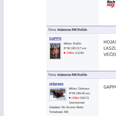
Téma:
klubovna RM Roštín
GAPPO
HOJA
Město: Roštín
LASZ
IP:90.183.217.xxx
Offline
1/1240
VEČE
Téma:
klubovna RM Roštín
oldgreen
GAPPO
Město: Olomouc
IP:94.199.40.xxx
Offline
5/6173
Journeyman
Gladiator X8, Access Motor
Tomahawk 300