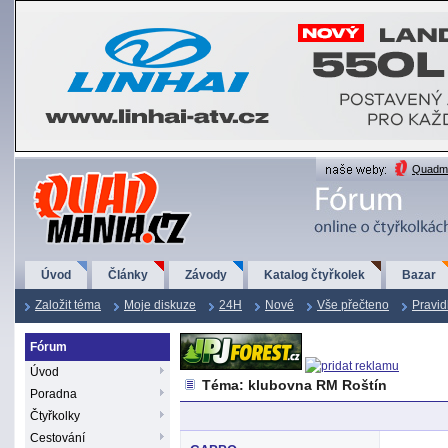
QuadMania.cz
Quadma
Úvod
Články
Závody
Katalog čtyřkolek
Bazar
Založit téma
Moje diskuze
24H
Nové
Vše přečteno
Pravid
Fórum
Úvod
Téma: klubovna RM Roštín
Poradna
Čtyřkolky
Cestování