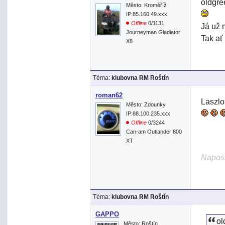
oldgre
Město: Kroměříž
IP:85.160.49.xxx
Offline
0/1131
Já už 
Journeyman Gladiator
Tak ať 
X8
Téma:
klubovna RM Roštín
roman62
Laszlo
Město: Zdounky
IP:88.100.235.xxx
Offline
0/3244
Can-am Outlander 800
XT
Naposl
Téma:
klubovna RM Roštín
GAPPO
o
Město: Roštín