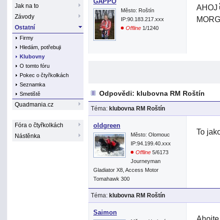
GAPPO
Jak na to
AHOJ
Město: Roštín
Závody
MORG
IP:90.183.217.xxx
Ostatní
Offline
1/1240
Firmy
Hledám, potřebuji
Klubovny
O tomto fóru
Pokec o čtyřkolkách
Seznamka
Odpovědi: klubovna RM Roštín
Smetiště
Quadmania.cz
Téma:
klubovna RM Roštín
Fóra o čtyřkolkách
oldgreen
To jak
Město: Olomouc
Nástěnka
IP:94.199.40.xxx
Offline
5/6173
Journeyman
Gladiator X8, Access Motor
Tomahawk 300
Téma:
klubovna RM Roštín
Saimon
Ahojte