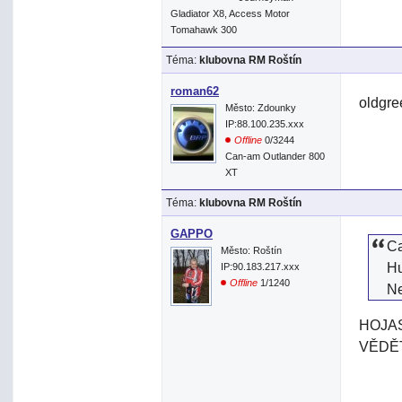
Gladiator X8, Access Motor
Tomahawk 300
Téma:
klubovna RM Roštín
roman62
oldgre
Město: Zdounky
IP:88.100.235.xxx
Offline
0/3244
Can-am Outlander 800
XT
Téma:
klubovna RM Roštín
GAPPO
Ca
Město: Roštín
Hu
IP:90.183.217.xxx
Offline
1/1240
Ne
HOJA
VĚDĚ