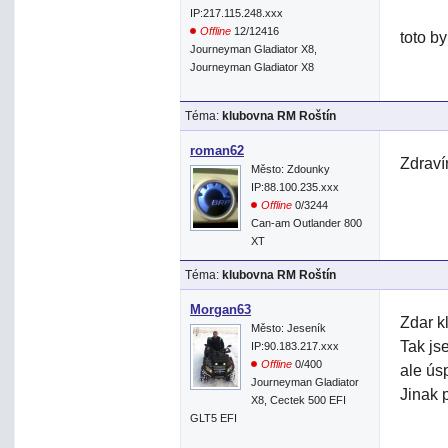
IP:217.115.248.xxx
Offline
12/12416
toto by
Journeyman Gladiator X8,
Journeyman Gladiator X8
Téma:
klubovna RM Roštín
roman62
Zdraví
Město: Zdounky
IP:88.100.235.xxx
Offline
0/3244
Can-am Outlander 800
XT
Téma:
klubovna RM Roštín
Morgan63
Zdar k
Město: Jeseník
Tak js
IP:90.183.217.xxx
Offline
0/400
ale ús
Journeyman Gladiator
Jinak 
X8, Cectek 500 EFI
GLT5 EFI