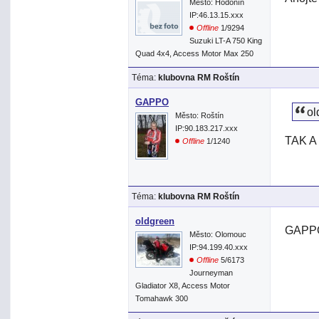
Město: Hodonín
IP:46.13.15.xxx
Offline
1/9294
Suzuki LT-A 750 King
Quad 4x4, Access Motor Max 250
Téma:
klubovna RM Roštín
GAPPO
ol
Město: Roštín
IP:90.183.217.xxx
TAK A
Offline
1/1240
Téma:
klubovna RM Roštín
oldgreen
GAPPO
Město: Olomouc
IP:94.199.40.xxx
Offline
5/6173
Journeyman
Gladiator X8, Access Motor
Tomahawk 300