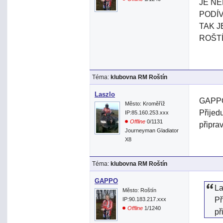
JE NĚ
PODÍ
TAK 
ROŠT
Téma:
klubovna RM Roštín
Laszlo
GAPPO>
Město: Kroměříž
Přijed
IP:85.160.253.xxx
Offline
0/1131
připrav
Journeyman Gladiator
X8
Téma:
klubovna RM Roštín
GAPPO
La
Město: Roštín
Př
IP:90.183.217.xxx
Offline
1/1240
př