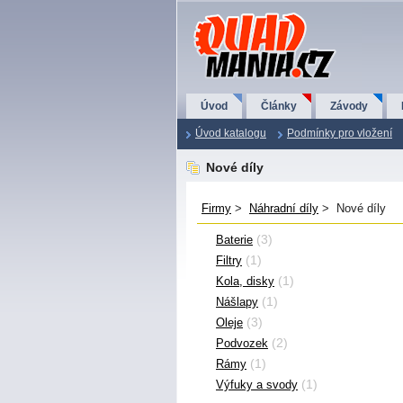
QuadMania.cz
Úvod
Články
Závody
Úvod katalogu
Podmínky pro vložení
Nové díly
Firmy
>
Náhradní díly
> Nové díly
(3)
Baterie
(1)
Filtry
(1)
Kola, disky
(1)
Nášlapy
(3)
Oleje
(2)
Podvozek
(1)
Rámy
(1)
Výfuky a svody