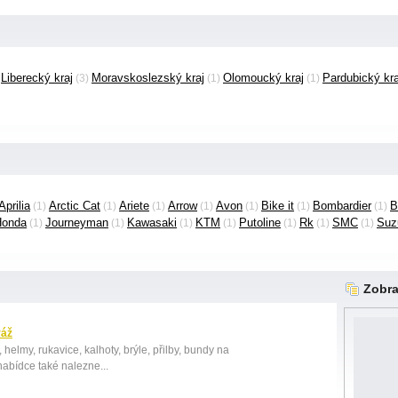
Liberecký kraj
Moravskoslezský kraj
Olomoucký kraj
Pardubický kra
)
(3)
(1)
(1)
Aprilia
Arctic Cat
Ariete
Arrow
Avon
Bike it
Bombardier
B
(1)
(1)
(1)
(1)
(1)
(1)
(1)
Honda
Journeyman
Kawasaki
KTM
Putoline
Rk
SMC
Suz
(1)
(1)
(1)
(1)
(1)
(1)
(1)
Zobra
ráž
 helmy, rukavice, kalhoty, brýle, přilby, bundy na
 nabídce také nalezne...