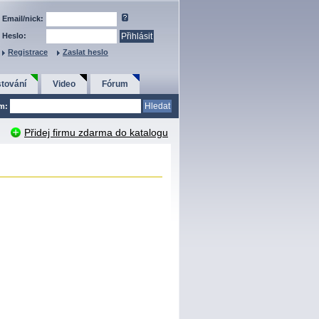
Email/nick:
Heslo:
Registrace
Zaslat heslo
tování
Video
Fórum
em:
Přidej firmu zdarma do katalogu