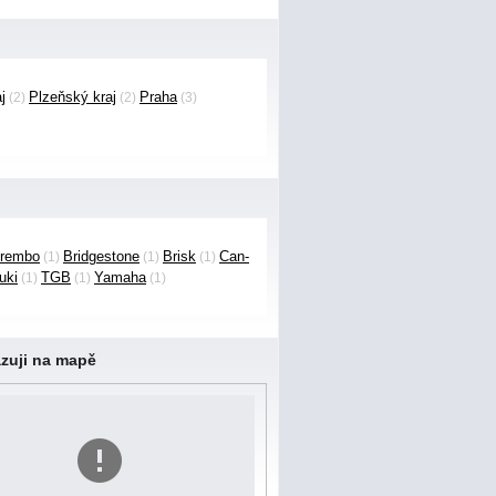
j
Plzeňský kraj
Praha
(2)
(2)
(3)
rembo
Bridgestone
Brisk
Can-
(1)
(1)
(1)
uki
TGB
Yamaha
(1)
(1)
(1)
zuji na mapě