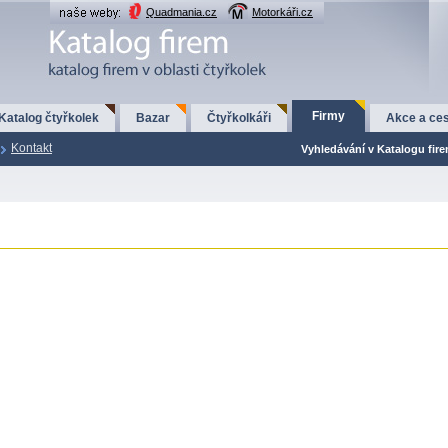
Quadmania.cz
Motorkáři.cz
Firmy
Katalog čtyřkolek
Bazar
Čtyřkolkáři
Akce a ces
Kontakt
Vyhledávání v Katalogu fir