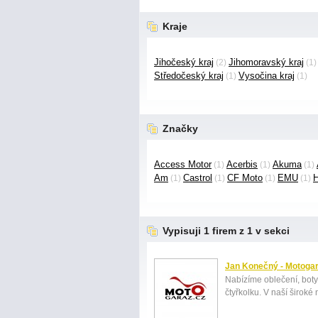
Kraje
Jihočeský kraj
Jihomoravský kraj
(2)
(1
Středočeský kraj
Vysočina kraj
(1)
(1)
Značky
Access Motor
Acerbis
Akuma
(1)
(1)
(1)
Am
Castrol
CF Moto
EMU
(1)
(1)
(1)
(1)
Vypisuji 1 firem z 1 v sekci
Jan Konečný - Motoga
Nabízíme oblečení, boty,
čtyřkolku. V naší široké