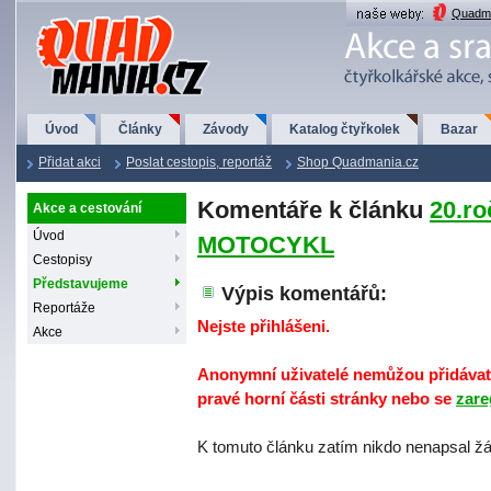
QuadMania.cz
Quadma
Úvod
Články
Závody
Katalog čtyřkolek
Bazar
Přidat akci
Poslat cestopis, reportáž
Shop Quadmania.cz
Komentáře k článku
20.ro
Akce a cestování
Úvod
MOTOCYKL
Cestopisy
Představujeme
Výpis komentářů:
Reportáže
Nejste přihlášeni.
Akce
Anonymní uživatelé nemůžou přidávat 
pravé horní části stránky nebo se
zare
K tomuto článku zatím nikdo nenapsal ž