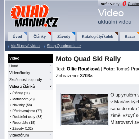
QuadMania.cz
Quadma
Úvod
Články
Závody
Katalog čtyřkolek
Bazar
Vložit nové video
Shop Quadmania.cz
Moto Quad Ski Rally
Video
Úvod
Text:
Ollie Roučková
|
Foto:
Tomáš Pra
Videočlánky
Zobrazeno:
3703×
Zkušenosti s quady
Videa z článků
Články (11)
O uplynulém v
Motosport (23)
v Mariánských
Novinky (58)
sahá do roku 
Představujeme (77)
zimě, vždyť se
Redakční testy (83)
Mistrovství sv
Reportáže (18)
Závody (132)
Videofórum