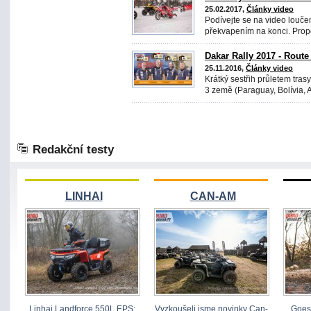
25.02.2017,
Články video
Podívejte se na video louče
překvapením na konci. Propo
Dakar Rally 2017 - Rout
25.11.2016,
Články video
Krátký sestřih průletem tras
3 země (Paraguay, Bolívia, Ar
Redakční testy
LINHAI
CAN-AM
Linhai Landforce 550L EPS:
Vyzkoušeli jsme novinky Can-
Goes 