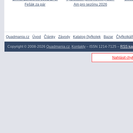
Fešák za pár
Am pro sezónu 2026
Quadmania.cz
Úvod
Články
Závody
Katalog čtyřkolek
Bazar
Čtyřkolkář
Copyright © 2008-2026
Quadmania.cz
,
Kontakty
– ISSN 1214-7125 –
RSS ka
Nahlásit chyb