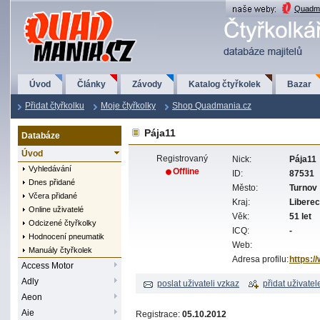
QuadMania.cz
Quadma
Úvod
Články
Závody
Katalog čtyřkolek
Bazar
Přidat čtyřkolku
Moje čtyřkolky
Shop Quadmania.cz
Pája11
Databáze
Úvod
Registrovaný
Nick:
Pája11
Vyhledávání
Offline
ID:
87531
Dnes přidané
Město:
Turnov
Včera přidané
Kraj:
Libere
Online uživatelé
Věk:
51 let
Odcizené čtyřkolky
ICQ:
-
Hodnocení pneumatik
Web:
Manuály čtyřkolek
Adresa profilu:
https:/
Access Motor
Adly
poslat uživateli vzkaz
přidat uživatel
Aeon
Aie
Registrace:
05.10.2012