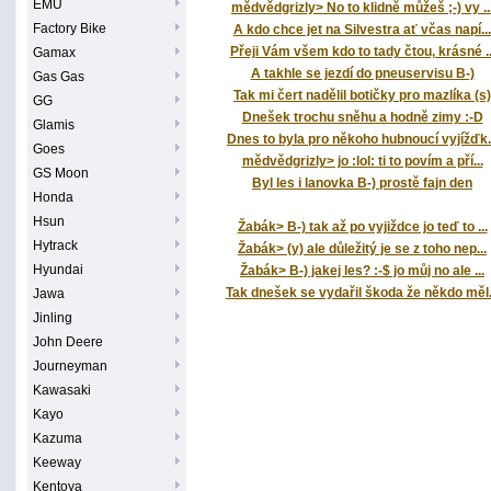
EMU
mědvědgrizly> No to klidně můžeš ;-) vy ..
Factory Bike
A kdo chce jet na Silvestra ať včas napí...
Přeji Vám všem kdo to tady čtou, krásné ..
Gamax
A takhle se jezdí do pneuservisu B-)
Gas Gas
Tak mi čert nadělil botičky pro mazlíka (s)
GG
Dnešek trochu sněhu a hodně zimy :-D
Glamis
Dnes to byla pro někoho hubnoucí vyjížďk.
Goes
mědvědgrizly> jo :lol: ti to povím a pří...
GS Moon
Byl les i lanovka B-) prostě fajn den
Honda
Hsun
Žabák> B-) tak až po vyjiždce jo teď to ...
Hytrack
Žabák> (y) ale důležitý je se z toho nep...
Hyundai
Žabák> B-) jakej les? :-$ jo můj no ale ...
Tak dnešek se vydařil škoda že někdo měl.
Jawa
Jinling
John Deere
Journeyman
Kawasaki
Kayo
Kazuma
Keeway
Kentoya