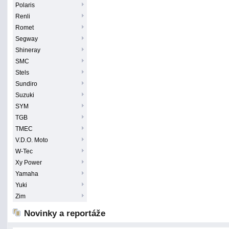
Polaris
Renli
Romet
Segway
Shineray
SMC
Stels
Sundiro
Suzuki
SYM
TGB
TMEC
V.D.O. Moto
W-Tec
Xy Power
Yamaha
Yuki
Zim
Novinky a reportáže