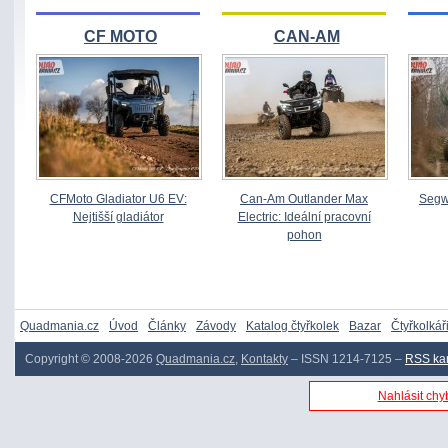
CF MOTO
CAN-AM
CFMoto Gladiator U6 EV:
Can-Am Outlander Max
Segw
Nejtišší gladiátor
Electric: Ideální pracovní
pohon
Quadmania.cz
Úvod
Články
Závody
Katalog čtyřkolek
Bazar
Čtyřkolkář
Copyright © 2008-2026
Quadmania.cz
,
Kontakty
– ISSN 1214-7125 –
RSS ka
Nahlásit chyb