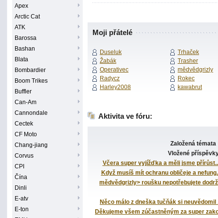
Apex
Arctic Cat
ATK
Moji přátelé
Barossa
Bashan
Duseluk
Trhaček
Blata
Žabák
Trasher
Operativec
mědvědgrizly
Bombardier
Radycz
Rokec
Boom Trikes
Harley2008
kawabrut
Buffler
Can-Am
Cannondale
Aktivita ve fóru:
Cectek
CF Moto
Založená témata
Chang-jiang
Vložené příspěvk
Corvus
Včera super vyjížďka a měli jsme přírůst..
CPI
Když musíš mít ochranu obličeje a nefung..
Čína
mědvědgrizly> roušku nepotřebujete dodrž.
Dinli
E-atv
Něco málo z dneška tučňák si neuvědomil .
E-ton
Děkujeme všem zúčastněným za super zakon