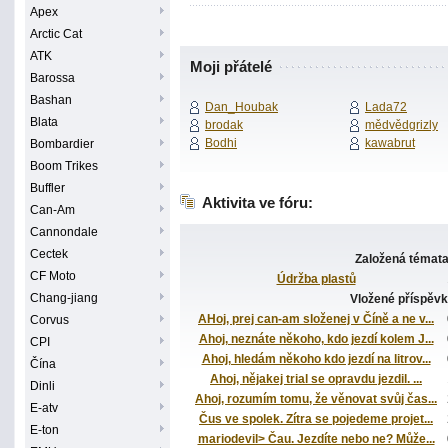
Apex
Arctic Cat
ATK
Moji přátelé
Barossa
Bashan
Dan_Houbak
Lada72
Blata
brodak
mědvědgrizly
Bodhi
kawabrut
Bombardier
Boom Trikes
Buffler
Aktivita ve fóru:
Can-Am
Cannondale
Cectek
Založená témat
CF Moto
Údržba plastů
Chang-jiang
Vložené příspěv
AHoj, prej can-am složenej v Číně a ne v...
Corvus
Ahoj, neznáte někoho, kdo jezdí kolem J...
CPI
Ahoj, hledám někoho kdo jezdí na litrov...
Čína
Ahoj, nějakej trial se opravdu jezdil. ...
Dinli
Ahoj, rozumím tomu, že věnovat svůj čas...
E-atv
Čus ve spolek. Zítra se pojedeme projet...
E-ton
mariodevil> Čau. Jezdíte nebo ne? Může...