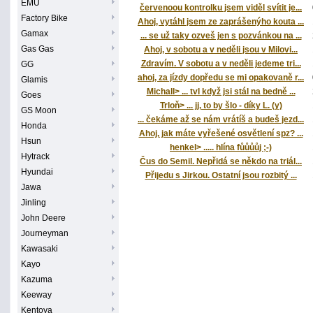
EMU
červenoou kontrolku jsem viděl svítit je...
Factory Bike
Ahoj, vytáhl jsem ze zaprášenýho kouta ...
Gamax
... se už taky ozveš jen s pozvánkou na ...
Gas Gas
Ahoj, v sobotu a v neděli jsou v Milovi...
Zdravím. V sobotu a v neděli jedeme tri...
GG
ahoj, za jízdy dopředu se mi opakovaně r...
Glamis
Michall> ... tvl když jsi stál na bedně ...
Goes
Trloň> ... jj, to by šlo - díky L. (y)
GS Moon
... čekáme až se nám vrátíš a budeš jezd...
Honda
Ahoj, jak máte vyřešené osvětlení spz? ...
Hsun
henkel> ..... hlína fůůůůj ;-)
Hytrack
Čus do Semil. Nepřidá se někdo na triál...
Hyundai
Přijedu s Jirkou. Ostatní jsou rozbitý ...
Jawa
Jinling
John Deere
Journeyman
Kawasaki
Kayo
Kazuma
Keeway
Kentoya