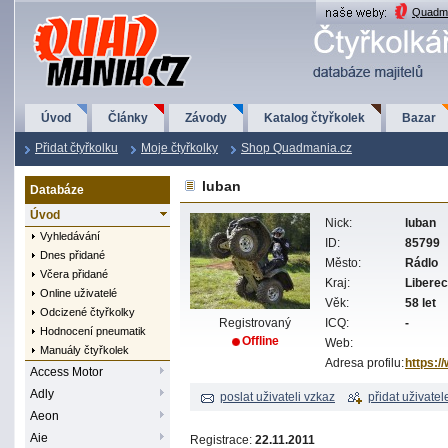
QuadMania.cz
Quadma
Úvod
Články
Závody
Katalog čtyřkolek
Bazar
Přidat čtyřkolku
Moje čtyřkolky
Shop Quadmania.cz
luban
Databáze
Úvod
Nick:
luban
Vyhledávání
ID:
85799
Dnes přidané
Město:
Rádlo
Včera přidané
Kraj:
Libere
Online uživatelé
Věk:
58 let
Odcizené čtyřkolky
Registrovaný
ICQ:
-
Hodnocení pneumatik
Offline
Web:
Manuály čtyřkolek
Adresa profilu:
https:/
Access Motor
Adly
poslat uživateli vzkaz
přidat uživatel
Aeon
Aie
Registrace:
22.11.2011