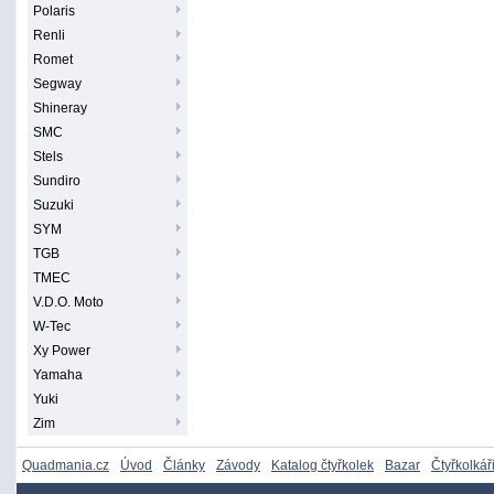
Polaris
Renli
Romet
Segway
Shineray
SMC
Stels
Sundiro
Suzuki
SYM
TGB
TMEC
V.D.O. Moto
W-Tec
Xy Power
Yamaha
Yuki
Zim
Quadmania.cz
Úvod
Články
Závody
Katalog čtyřkolek
Bazar
Čtyřkolkář