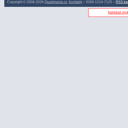
Copyright © 2008-2026
Quadmania.cz
,
Kontakty
– ISSN 1214-7125 –
RSS ka
Nahlásit chyb