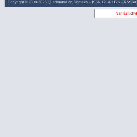
Copyright © 2008-2026
Quadmania.cz
,
Kontakty
– ISSN 1214-7125 –
RSS ka
Nahlásit chyb