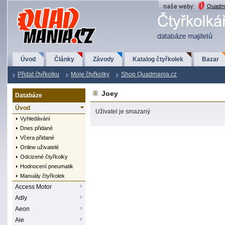
QuadMania.cz
Quadma
Úvod
Články
Závody
Katalog čtyřkolek
Bazar
Přidat čtyřkolku
Moje čtyřkolky
Shop Quadmania.cz
Joey
Databáze
Úvod
Uživatel je smazaný
Vyhledávání
Dnes přidané
Včera přidané
Online uživatelé
Odcizené čtyřkolky
Hodnocení pneumatik
Manuály čtyřkolek
Access Motor
Adly
Aeon
Aie