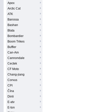
Apex
Arctic Cat
ATK
Barossa
Bashan
Blata
Bombardier
Boom Trikes
Buffler
Can-Am
Cannondale
Cectek
CF Moto
Chang-jiang
Corvus
CPI
Čína
Dinli
E-atv
E-ton