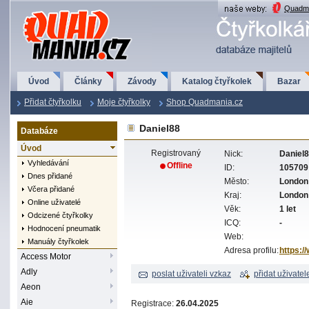
QuadMania.cz
Quadma
Úvod
Články
Závody
Katalog čtyřkolek
Bazar
Přidat čtyřkolku
Moje čtyřkolky
Shop Quadmania.cz
Daniel88
Databáze
Úvod
Registrovaný
Nick:
Daniel
Vyhledávání
Offline
ID:
105709
Dnes přidané
Město:
London
Včera přidané
Kraj:
London
Online uživatelé
Věk:
1 let
Odcizené čtyřkolky
ICQ:
-
Hodnocení pneumatik
Web:
Manuály čtyřkolek
Adresa profilu:
https:/
Access Motor
Adly
poslat uživateli vzkaz
přidat uživatel
Aeon
Aie
Registrace:
26.04.2025