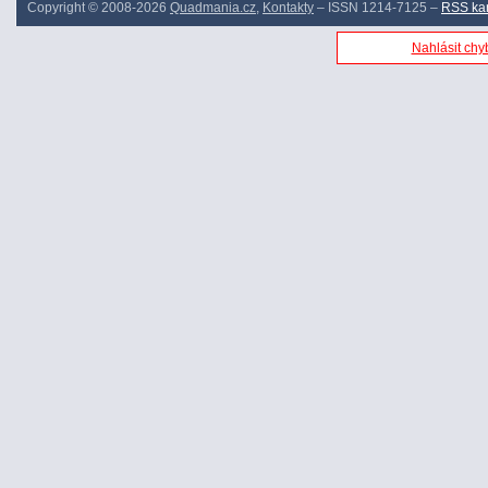
Copyright © 2008-2026
Quadmania.cz
,
Kontakty
– ISSN 1214-7125 –
RSS ka
Nahlásit chyb