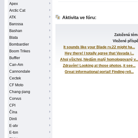
Apex
Arctic Cat
Aktivita ve fóru:
ATK
Barossa
Bashan
Založená tém
Blata
Vložené přísp
Bombardier
It sounds like your Blade rv.22 might ha...
Boom Trikes
Hey there! I totally agree that Vavada i...
Buffler
Ahoj všichni, hledám malý homologovaný v..
Can-Am
Zdravím! Looking at those photos, it see...
Cannondale
Great informational portal! Finding reli...
Cectek
CF Moto
Chang-jiang
Corvus
CPI
Čína
Dinli
E-atv
E-ton