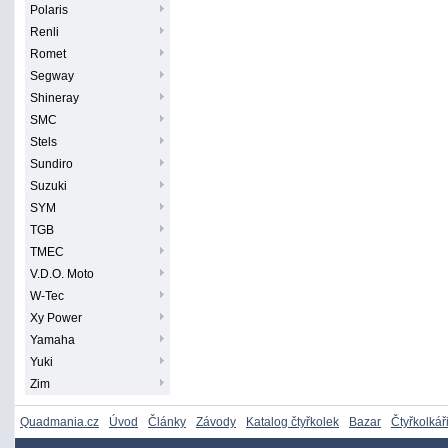
Polaris
Renli
Romet
Segway
Shineray
SMC
Stels
Sundiro
Suzuki
SYM
TGB
TMEC
V.D.O. Moto
W-Tec
Xy Power
Yamaha
Yuki
Zim
Quadmania.cz
Úvod
Články
Závody
Katalog čtyřkolek
Bazar
Čtyřkolkář