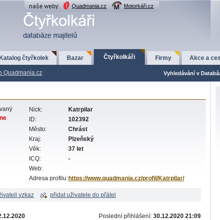
Quadmania.cz
Motorkáři.cz
Čtyřkolkáři
Katalog čtyřkolek
Bazar
Firmy
Akce a ces
p Quadmania.cz
Vyhledávání v Databá
ovaný
Nick:
Katrpilar
ine
ID:
102392
Město:
Chrást
Kraj:
Plzeňský
Věk:
37 let
ICQ:
-
Web:
Adresa profilu:
https://www.quadmania.cz/profil/Katrpilar/
živateli vzkaz
přidat uživatele do přátel
2.12.2020
Poslední přihlášení:
30.12.2020 21:09