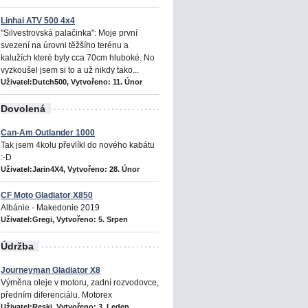
Linhai ATV 500 4x4
"Silvestrovská palačinka": Moje první
svezení na úrovni těžšího terénu a
kalužích které byly cca 70cm hluboké. No
vyzkoušel jsem si to a už nikdy tako...
Uživatel:Dutch500, Vytvořeno:
11. Únor
Dovolená
Can-Am Outlander 1000
Tak jsem 4kolu převlíkl do nového kabátu
:-D
Uživatel:Jarin4X4, Vytvořeno:
28. Únor
CF Moto Gladiator X850
Albánie - Makedonie 2019
Uživatel:Gregi, Vytvořeno:
5. Srpen
Údržba
Journeyman Gladiator X8
Výměna oleje v motoru, zadní rozvodovce,
předním diferenciálu. Motorex
Uživatel:Reski, Vytvořeno:
3. Leden