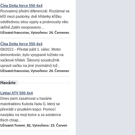
Čína Delta force 550 4x4
Rozvalený přední diferenciál. Rozlámal se
kříž mezi pastorky, dvě hřídelky křížku
odstředivou silou vyjely a probrousily víko
skříně.Zatím neopraveno....
Uživatel:francoise, Vytvořeno:
24. Červenec
Čína Delta force 550 4x4
08/2021 - Přestal pálit 1. válec. Motor
demontován, bylo vysypané ložisko na
vačkové hřídeli. Šikovný soustružník
upravil vačku na jiné (normální) lož...
Uživatel:francoise, Vytvořeno:
24. Červenec
Havárie
Linhai ATV 500 4x4
Dnes jsem zasahoval u havárie
malotraktoru Kubota řada G, který se
převrátil v prudkém kopci. Pomocí
navijáku na mojí kolce a za asistence
třech chlap...
Uživatel:Tommi_82, Vytvořeno:
23. Červen