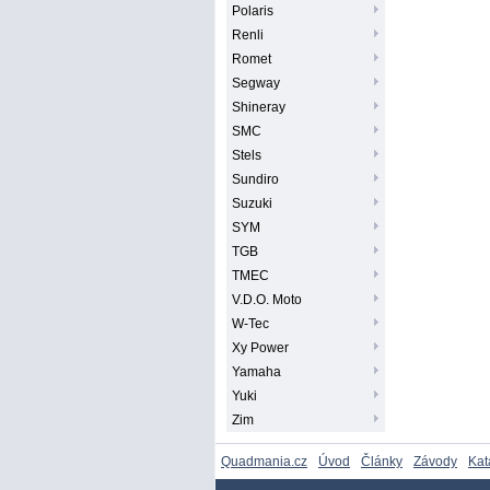
Polaris
Renli
Romet
Segway
Shineray
SMC
Stels
Sundiro
Suzuki
SYM
TGB
TMEC
V.D.O. Moto
W-Tec
Xy Power
Yamaha
Yuki
Zim
Quadmania.cz
Úvod
Články
Závody
Kat