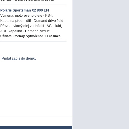
Polaris Sportsman X2 800 EFI
Výměna: motorového oleje - PS4,
Kapalina přední diff - Demand drive fluid,
Převodovkový olej zadní diff - AGL fluid,
ADC kapalina - Demand, vzduc...
Uživatel:PeeKay, Vytvořeno:
9. Prosinec
Přidat zápis do deníku