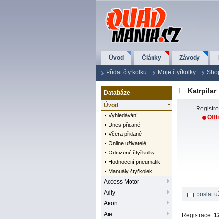
QuadMania.cz
Úvod
Články
Závody
Přidat čtyřkolku
Moje čtyřkolky
Sho
Katrpilar
Databáze
Úvod
Registr
Vyhledávání
Offl
Dnes přidané
Včera přidané
Online uživatelé
Odcizené čtyřkolky
Hodnocení pneumatik
Manuály čtyřkolek
Access Motor
Adly
poslat u
Aeon
Aie
Registrace:
1