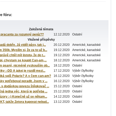
ve fóru:
Založená témata
 pracanta za rozumný peníz??
12.12.2020
Ostatní
Vložené příspěvky
adá dobře. Já viděl pásy, tak j...
20.12.2020
Americké, kanadské
350k. Myslím si, že za to už b...
19.12.2020
Americké, kanadské
rávě chtěl mít jistotu, že do t...
19.12.2020
Americké, kanadské
pi, chystam se koupit Can-am,...
18.12.2020
Americké, kanadské
m psaný, nicméně vyzkouším ob...
18.12.2020
Ostatní
ky :-DD A jakej je rozdíl mezi...
17.12.2020
Výběr čtyřkolky
iká spíš Polaris? A v čem can-am?
16.12.2020
Výběr čtyřkolky
ky potřeboval poradit. Jsem v ...
16.12.2020
Výběr čtyřkolky
, s dodávkou povezu štěpkovač ...
15.12.2020
Ostatní
á jedna věc, která je potřeba ...
15.12.2020
Ostatní
ázory :-) Konečně už se někam...
14.12.2020
Ostatní
KT, takže Zetora kupovat nebud...
13.12.2020
Ostatní