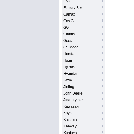
EMU
Factory Bike
Gamax
Gas Gas
GG
Glamis
Goes
GS Moon
Honda
Hsun
Hytrack
Hyundai
Jawa
Jinling
John Deere
Journeyman
Kawasaki
Kayo
Kazuma
Keeway
Kentoya