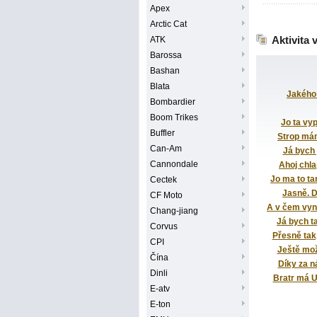
Apex
Arctic Cat
Aktivita 
ATK
Barossa
Bashan
Blata
Jakého
Bombardier
Boom Trikes
Jo ta vyp
Buffler
Strop mám 
Can-Am
Já bych p
Cannondale
Ahoj chla
Jo ma to ta
Cectek
Jasně. Di
CF Moto
A v čem vyn
Chang-jiang
Já bych ta
Corvus
Přesně tak
CPI
Ještě možn
Čína
Díky za n
Dinli
Bratr má U
E-atv
E-ton