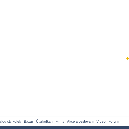
alog čtyřkolek
Bazar
Čtyřkolkáři
Firmy
Akce a cestování
Video
Fórum