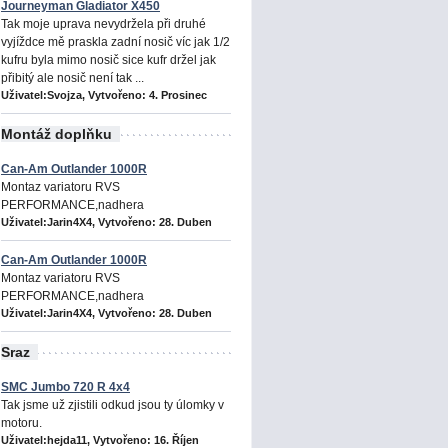
Journeyman Gladiator X450
Tak moje uprava nevydržela při druhé
vyjíždce mě praskla zadní nosič víc jak 1/2
kufru byla mimo nosič sice kufr držel jak
přibitý ale nosič není tak ...
Uživatel:Svojza, Vytvořeno:
4. Prosinec
Montáž doplňku
Can-Am Outlander 1000R
Montaz variatoru RVS
PERFORMANCE,nadhera
Uživatel:Jarin4X4, Vytvořeno:
28. Duben
Can-Am Outlander 1000R
Montaz variatoru RVS
PERFORMANCE,nadhera
Uživatel:Jarin4X4, Vytvořeno:
28. Duben
Sraz
SMC Jumbo 720 R 4x4
Tak jsme už zjistili odkud jsou ty úlomky v
motoru.
Uživatel:hejda11, Vytvořeno:
16. Říjen