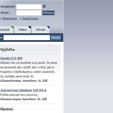
Email/nick:
Heslo:
Registrace
Zaslat heslo
tování
Video
Fórum
zi:
Vyjížďka
Suzuki LT-Z 400
Nějaký čas už jezdíme a je jasné, že jsme
se posunuli jak v jízdě, tak i v tom, jak si
hrajeme s čtyřkolkami a celým zázemím.
Ze začátku jsme brali vš...
Uživatel:Koldas, Vytvořeno:
11. Září
Journeyman Gladiator 530 RX-A
Pořád pracuje bez poruchy.
Uživatel:casper, Vytvořeno:
21. Září
Oprava