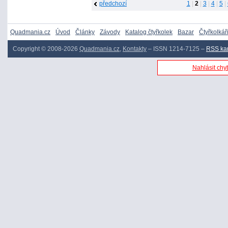
předchozí
1
|
2
|
3
|
4
|
5
|
Quadmania.cz
Úvod
Články
Závody
Katalog čtyřkolek
Bazar
Čtyřkolkář
Copyright © 2008-2026
Quadmania.cz
,
Kontakty
– ISSN 1214-7125 –
RSS ka
Nahlásit chyb