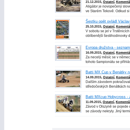
21.12.2015,
Ostatní
,
Komentář
Aligátor je novopečený slov
ve Starém Tekově. Odkud si A
Šestku opět ovládl Václa
25.10.2015,
Ostatní
,
Komentář
V sobotu se jel v Trstěnicích
oblíbenější šestihodinovky d
Evropa družstva - sezna
16.09.2015,
Ostatní
,
Komentář
Za necelý měsíc se v němec
tohoto šampionátu se přihlásil
Batti MX Cup v Benátky n
14.09.2015,
Ostatní
,
Komentář
Dalším závodem pokračoval 
středočeských Benátkách nad 
Batti MXcup Hobycross - 
11.09.2015,
Ostatní
,
Komentář
Závod v Olszyně se pojede d
se závody nekryly. Jiný termí