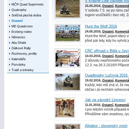
V Krásné Lípě závodili vo
MČR Quad Supermoto
25.05.2016,
Ostatní
,
Komentář
Quatrophy
V sobotu 7.5. se po ránu zač
logem vozíčkářů i bez něj. 
Sněžná plochá dráha
Ostatní
ME Quadcross
Hunt the Wolf 2016
24.05.2016,
Ostatní
,
Komentář
Erzberg rodeo
Hunt the Wolf, pojem který 
Německo
před pár lety, kdy ho vyhrál j
Abu Dhabi
Dálkové Rally
CRC offroad v Bělá u Jev
Rozhovory, profily
10.03.2016,
Ostatní
,
Komentář
Kalendáře
Z důvodu nepříznivého poča
Pozvánky
12.3. na 26.3.2016!!! Příjezd
Tratě a tréninky
Quadtrophy Lučivná 2016 
19.02.2016,
Ostatní
,
Komentář
Každý, kdo mě zná ví, že nep
občas i já nechám vyhecovat,
Jak na závodní Lincenci
11.01.2016,
Ostatní
,
Komentář
I pro letošní ročník připadá
Přinášíme vám snadnou, rych
Aligátor - slovenský mistr