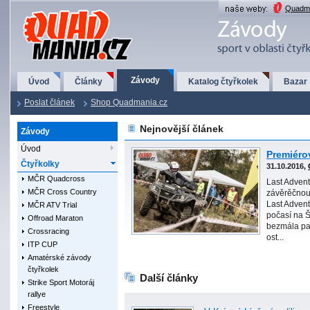
QuadMania.cz
Quadma
Závody
Úvod
Články
Katalog čtyřkolek
Bazar
Poslat článek
Shop Quadmania.cz
Nejnovější článek
Závody
Úvod
Premiéro
Čtyřkolky
31.10.2016,
MČR Quadcross
Last Adven
MČR Cross Country
závěrěčnou 
Last Advent
MČR ATV Trial
počasí na Š
Offroad Maraton
bezmála pa
Crossracing
ost...
ITP CUP
Amatérské závody
čtyřkolek
Další články
Strike Sport Motoráj
rallye
Freestyle