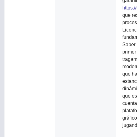
garant
https:
que re
proces
Licenc
fundam
Saber 
primer
tragam
modern
que ha
estanc
dinámi
que es
cuenta
plataf
gráfic
jugand