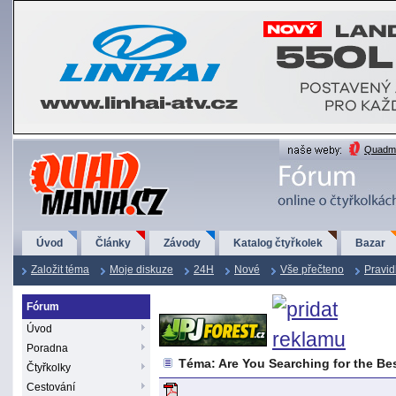
QuadMania.cz
Quadma
Úvod
Články
Závody
Katalog čtyřkolek
Bazar
Založit téma
Moje diskuze
24H
Nové
Vše přečteno
Pravid
Fórum
Úvod
Poradna
Téma: Are You Searching for the Bes
Čtyřkolky
Cestování