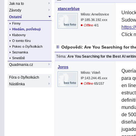
Jak na to
xtancerblue
Závody
Unlock 
Město: Arneštovice
Ostatní
Sudowri
IP:185.36.192.xxx
Firmy
Offline
4/1
https:/
Hledám, potřebuji
Click n
Klubovny
O tomto fóru
Pokec o čtyřkolkách
Odpovědi: Are You Searching for the
Seznamka
Téma:
Are You Searching for the Best AI writin
Smetiště
Quadmania.cz
Joros
Quería
Město: Vídeň
Fóra o čtyřkolkách
para q
IP:143.244.45.xxx
Offline
65/157
Nástěnka
en lín
estruc
defini
mundia
de 500
diseña
jugado