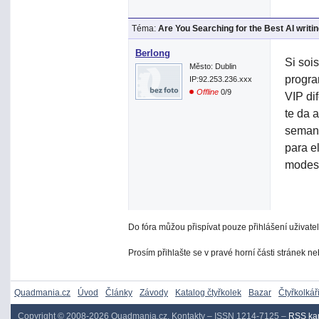
Téma:
Are You Searching for the Best AI writin
Berlong
Si soi
Město: Dublin
progra
IP:92.253.236.xxx
Offline
0/9
VIP di
te da 
semana
para e
modes
Do fóra můžou přispívat pouze přihlášení uživatel
Prosím přihlašte se v pravé horní části stránek n
Quadmania.cz
Úvod
Články
Závody
Katalog čtyřkolek
Bazar
Čtyřkolkář
Copyright © 2008-2026
Quadmania.cz
,
Kontakty
– ISSN 1214-7125 –
RSS ka