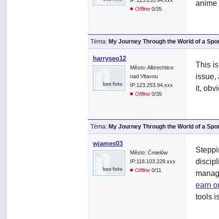
IP:123.253.94.xxx
anime 
Offline
0/35
Téma:
My Journey Through the World of a Spo
harryseo12
This i
Město: Albrechtice
issue,
nad Vltavou
IP:123.253.94.xxx
it, ob
Offline
0/35
Téma:
My Journey Through the World of a Spo
wjames03
Steppi
Město: Ćmielów
discip
IP:118.103.228.xxx
Offline
0/11
manage
earn o
tools i