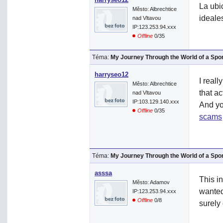
La ubi
Město: Albrechtice
ideales
nad Vltavou
IP:123.253.94.xxx
Offline
0/35
Téma:
My Journey Through the World of a Spo
harryseo12
I reall
Město: Albrechtice
that a
nad Vltavou
IP:103.129.140.xxx
And yo
Offline
0/35
scams
Téma:
My Journey Through the World of a Spo
asssa
This in
Město: Adamov
wanted
IP:123.253.94.xxx
Offline
0/8
surely 