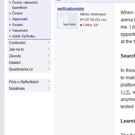
České, rakouské,
španělské
verficationtoto
When I 
Čínské
Město: Andrespol
arena 
Japonské
IP:137.59.221.xxx
Ostatní
Offline
1/0
me. I 
Taiwanské
opport
Výběr čtyřkolky
at the
Cestování
Jak na to
Searc
Závody
Ostatní
Quadmania.cz
In thos
to make
Fóra o čtyřkolkách
platfo
Nástěnka
디즈
, 
anymor
tested
Learn