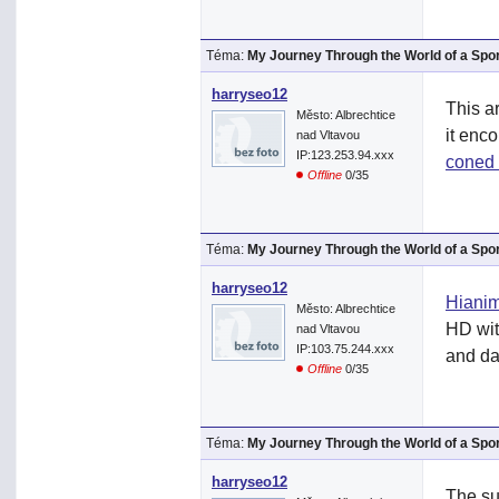
Téma:
My Journey Through the World of a Spo
harryseo12
This ar
Město: Albrechtice
it enco
nad Vltavou
IP:123.253.94.xxx
coned 
Offline
0/35
Téma:
My Journey Through the World of a Spo
harryseo12
Hiani
Město: Albrechtice
HD wit
nad Vltavou
IP:103.75.244.xxx
and dai
Offline
0/35
Téma:
My Journey Through the World of a Spo
harryseo12
The su