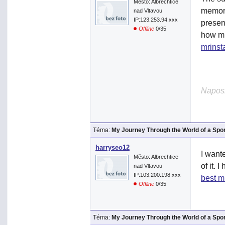
Město: Albrechtice
memora
nad Vltavou
IP:123.253.94.xxx
present
Offline
0/35
how mu
mrinst
Naposl
Téma:
My Journey Through the World of a Spo
harryseo12
I wante
Město: Albrechtice
of it. 
nad Vltavou
IP:103.200.198.xxx
best m
Offline
0/35
Téma:
My Journey Through the World of a Spo