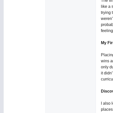
The fir
like a
trying
weren’
probabi
feeling
My Fir
Placin
wins a
only d
it did
curric
Disco
I also
places