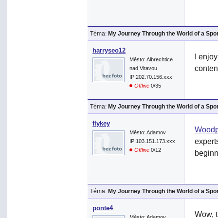
Téma:
My Journey Through the World of a Spo
harryseo12
I enjo
Město: Albrechtice
content
nad Vltavou
IP:202.70.156.xxx
Offline
0/35
Téma:
My Journey Through the World of a Spo
flykey
Woodp
Město: Adamov
expert
IP:103.151.173.xxx
Offline
0/12
beginn
Téma:
My Journey Through the World of a Spo
ponte4
Wow, t
Město: Adamov