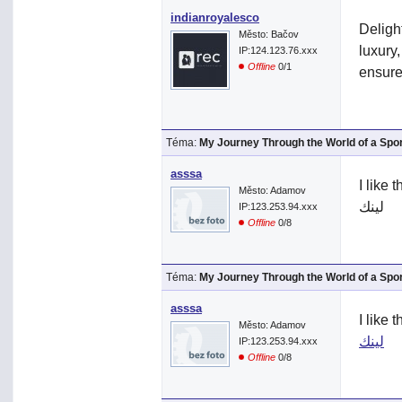
indianroyalesco
Deligh
Město: Bačov
luxury
IP:124.123.76.xxx
Offline
0/1
ensure
Téma:
My Journey Through the World of a Spo
asssa
I like 
Město: Adamov
لينك
IP:123.253.94.xxx
Offline
0/8
Téma:
My Journey Through the World of a Spo
asssa
I like 
Město: Adamov
لينك
IP:123.253.94.xxx
Offline
0/8