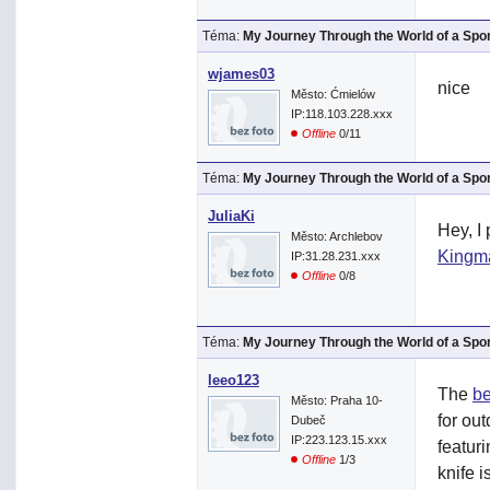
Téma:
My Journey Through the World of a Spo
wjames03
nice
Město: Ćmielów
IP:118.103.228.xxx
Offline
0/11
Téma:
My Journey Through the World of a Spo
JuliaKi
Hey, I 
Město: Archlebov
Kingm
IP:31.28.231.xxx
Offline
0/8
Téma:
My Journey Through the World of a Spo
leeo123
The
be
Město: Praha 10-
for out
Dubeč
IP:223.123.15.xxx
featuri
Offline
1/3
knife 