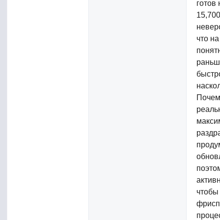
готов
15,70
неверо
что на
понят
раньш
быстр
наскол
Почем
реаль
макси
раздр
проду
обнов
поэто
актив
чтобы 
фрисп
проце