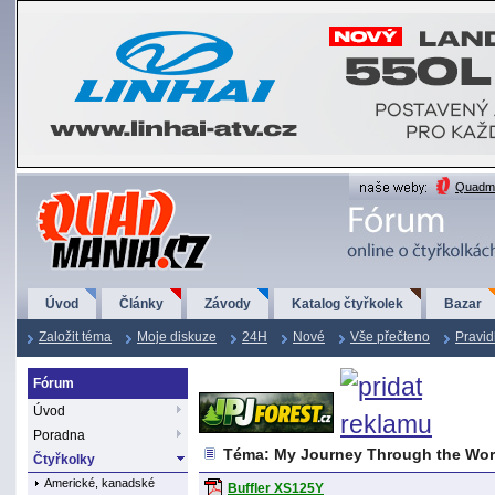
QuadMania.cz
Quadma
Úvod
Články
Závody
Katalog čtyřkolek
Bazar
Založit téma
Moje diskuze
24H
Nové
Vše přečteno
Pravid
Fórum
Úvod
Poradna
Téma: My Journey Through the Wor
Čtyřkolky
Americké, kanadské
Buffler XS125Y