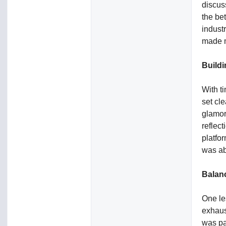
discus
the be
indust
made m
Build
With t
set cle
glamor
reflec
platfo
was ab
Balan
One le
exhaust
was pa