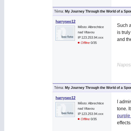
Téma:
My Journey Through the World of a Spo
harryseo12
Such a
Město: Albrechtice
is trul
nad Vltavou
IP:123.253.94.xxx
and th
Offline
0/35
Naposl
Téma:
My Journey Through the World of a Spo
harryseo12
I admi
Město: Albrechtice
tone. I
nad Vltavou
IP:123.253.94.xxx
purple
Offline
0/35
effects