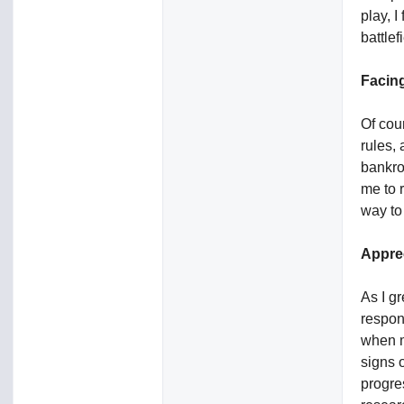
play, 
battlef
Facin
Of cou
rules,
bankrol
me to 
way to
Appre
As I g
respon
when m
signs 
progre