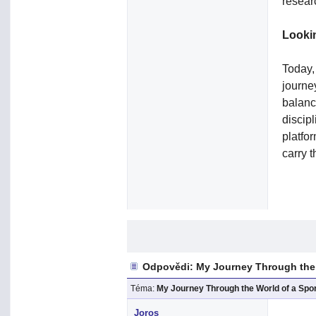
resear
Looki
Today,
journe
balanc
discip
platfo
carry t
Odpovědi: My Journey Through the
Téma:
My Journey Through the World of a Spo
Joros