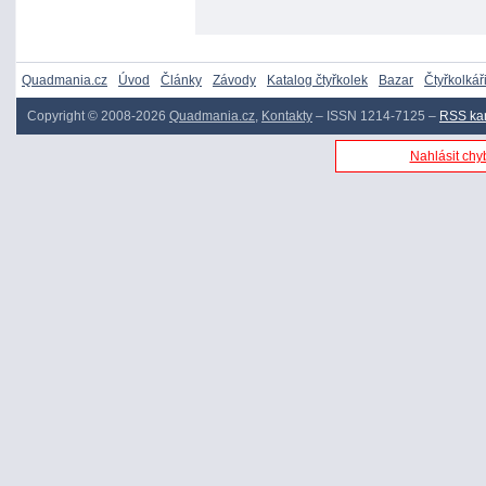
Quadmania.cz
Úvod
Články
Závody
Katalog čtyřkolek
Bazar
Čtyřkolkář
Copyright © 2008-2026
Quadmania.cz
,
Kontakty
– ISSN 1214-7125 –
RSS ka
Nahlásit chyb