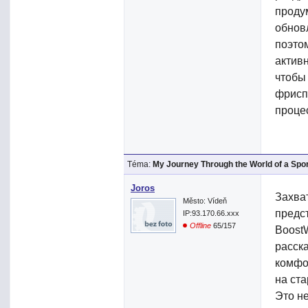
проду
обнов
поэто
актив
чтобы 
фрисп
проце
Téma:
My Journey Through the World of a Spo
Joros
Захва
Město: Vídeň
предст
IP:93.170.66.xxx
Offline
65/157
Boost
расск
комфо
на ст
Это н