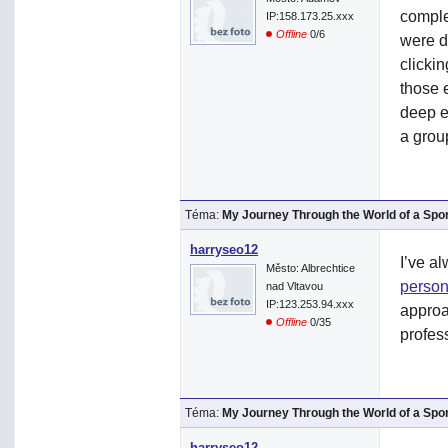
complet
IP:158.173.25.xxx
Offline
0/6
were d
clickin
those e
deep e
a grou
Téma:
My Journey Through the World of a Spo
harryseo12
I’ve a
Město: Albrechtice
person
nad Vltavou
IP:123.253.94.xxx
approa
Offline
0/35
profes
Téma:
My Journey Through the World of a Spo
harryseo12