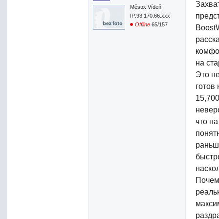
Захва
Město: Vídeň
предст
IP:93.170.66.xxx
Offline
65/157
Boost
расск
комфо
на ст
Это н
готов
15,70
неверо
что на
понят
раньш
быстр
наскол
Почем
реаль
макси
раздр