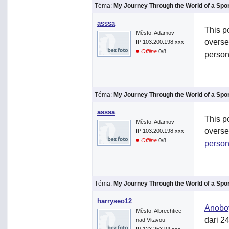
Téma:
My Journey Through the World of a Spo
asssa
This po
Město: Adamov
overse
IP:103.200.198.xxx
Offline
0/8
persona
Téma:
My Journey Through the World of a Spo
asssa
This po
Město: Adamov
overse
IP:103.200.198.xxx
Offline
0/8
person
Téma:
My Journey Through the World of a Spo
harryseo12
Anobo
Město: Albrechtice
dari 2
nad Vltavou