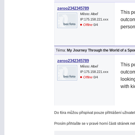
zeroo2342345789
This po
Město: Albeř
outcom
IP:175.158.221.xxx
Offline
0/4
person
Téma:
My Journey Through the World of a Spo
zeroo2342345789
This po
Město: Albeř
outcom
IP:175.158.221.xxx
Offline
0/4
lookin
with k
Do fóra můžou přispívat pouze přihlášení uživatel
Prosím přihlašte se v pravé horní části stránek n