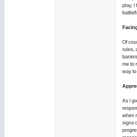
play, 
battlef
Facin
Of cou
rules,
bankrol
me to 
way to
Appre
As I g
respon
when m
signs 
progre