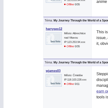
IP:123.253.94.xxx
anime 
Offline
0/35
Téma:
My Journey Through the World of a Spo
harryseo12
This i
Město: Albrechtice
issue,
nad Vltavou
IP:123.253.94.xxx
it, ob
Offline
0/35
Téma:
My Journey Through the World of a Spo
wjames03
Steppi
Město: Ćmielów
discip
IP:118.103.228.xxx
Offline
0/11
manage
earn o
tools i