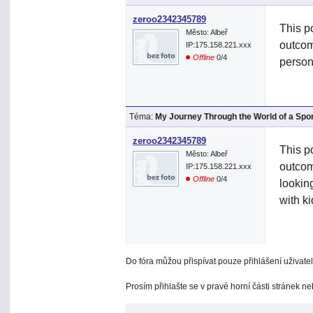
zeroo2342345789
This po
Město: Albeř
outcom
IP:175.158.221.xxx
Offline
0/4
person
Téma:
My Journey Through the World of a Spo
zeroo2342345789
This po
Město: Albeř
outcom
IP:175.158.221.xxx
Offline
0/4
lookin
with k
Do fóra můžou přispívat pouze přihlášení uživatel
Prosím přihlašte se v pravé horní části stránek n