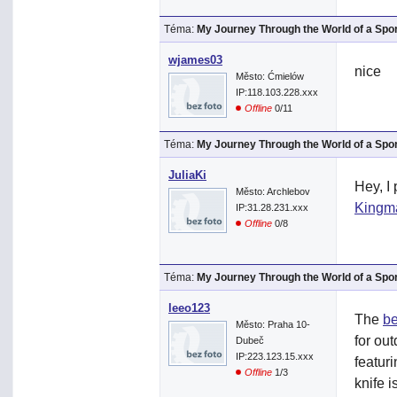
Téma:
My Journey Through the World of a Spo
wjames03
nice
Město: Ćmielów
IP:118.103.228.xxx
Offline
0/11
Téma:
My Journey Through the World of a Spo
JuliaKi
Hey, I 
Město: Archlebov
Kingm
IP:31.28.231.xxx
Offline
0/8
Téma:
My Journey Through the World of a Spo
leeo123
The
be
Město: Praha 10-
for out
Dubeč
IP:223.123.15.xxx
featuri
Offline
1/3
knife 