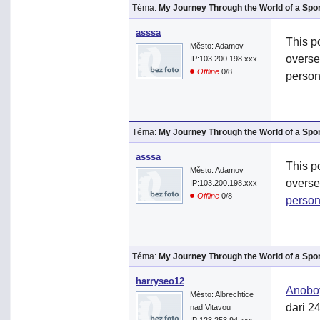
Téma:
My Journey Through the World of a Spo
asssa
This po
Město: Adamov
overse
IP:103.200.198.xxx
Offline
0/8
persona
Téma:
My Journey Through the World of a Spo
asssa
This po
Město: Adamov
overse
IP:103.200.198.xxx
Offline
0/8
person
Téma:
My Journey Through the World of a Spo
harryseo12
Anobo
Město: Albrechtice
dari 2
nad Vltavou