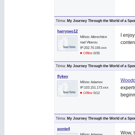
Téma:
My Journey Through the World of a Spo
harryseo12
I enjo
Město: Albrechtice
content
nad Vltavou
IP:202.70.156.xxx
Offline
0/35
Téma:
My Journey Through the World of a Spo
flykey
Woodp
Město: Adamov
expert
IP:103.151.173.xxx
Offline
0/12
beginn
Téma:
My Journey Through the World of a Spo
ponte4
Wow, t
Město: Adamov