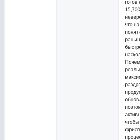
готов
15,70
неверо
что на
понят
раньш
быстр
наскол
Почем
реаль
макси
раздр
проду
обнов
поэто
актив
чтобы 
фрисп
проце