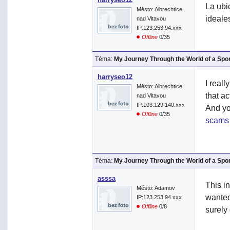
La ubi
Město: Albrechtice
ideales
nad Vltavou
IP:123.253.94.xxx
Offline
0/35
Téma:
My Journey Through the World of a Spo
harryseo12
I reall
Město: Albrechtice
that a
nad Vltavou
IP:103.129.140.xxx
And yo
Offline
0/35
scams
Téma:
My Journey Through the World of a Spo
asssa
This in
Město: Adamov
wanted
IP:123.253.94.xxx
Offline
0/8
surely 