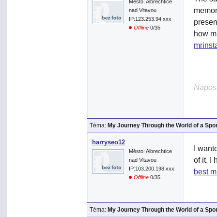
Město: Albrechtice
memora
nad Vltavou
IP:123.253.94.xxx
present
Offline
0/35
how mu
mrinst
Naposl
Téma:
My Journey Through the World of a Spo
harryseo12
I wante
Město: Albrechtice
of it. 
nad Vltavou
IP:103.200.198.xxx
best m
Offline
0/35
Téma:
My Journey Through the World of a Spo