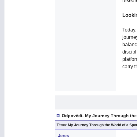
resear
Looki
Today,
journe
balanc
discip
platfo
carry t
Odpovědi: My Journey Through the
Téma:
My Journey Through the World of a Spo
Joros