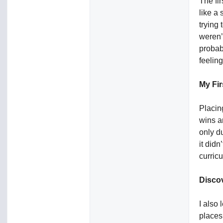
The fir
like a
trying
weren’
probabi
feeling
My Fir
Placin
wins a
only d
it did
curric
Disco
I also
places