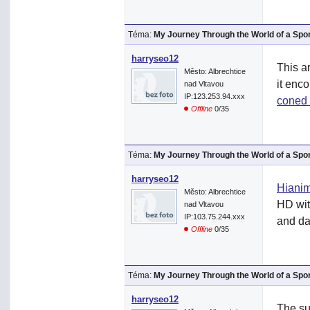
Téma:
My Journey Through the World of a Spo
harryseo12
This ar
Město: Albrechtice
it enco
nad Vltavou
IP:123.253.94.xxx
coned 
Offline
0/35
Téma:
My Journey Through the World of a Spo
harryseo12
Hiani
Město: Albrechtice
HD wit
nad Vltavou
IP:103.75.244.xxx
and dai
Offline
0/35
Téma:
My Journey Through the World of a Spo
harryseo12
The su