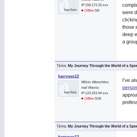
complet
IP:158.173.25.xxx
Offline
0/6
were d
clickin
those e
deep e
a grou
Téma:
My Journey Through the World of a Spo
harryseo12
I’ve a
Město: Albrechtice
person
nad Vltavou
IP:123.253.94.xxx
approa
Offline
0/35
profes
Téma:
My Journey Through the World of a Spo
harryseo12