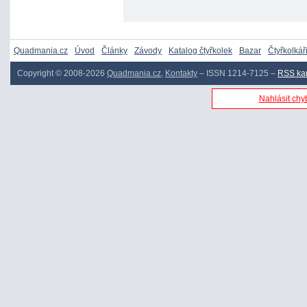
Quadmania.cz
Úvod
Články
Závody
Katalog čtyřkolek
Bazar
Čtyřkolkář
Copyright © 2008-2026
Quadmania.cz
,
Kontakty
– ISSN 1214-7125 –
RSS ka
Nahlásit chyb