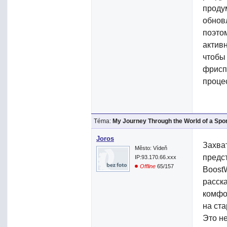
проду
обнов
поэто
актив
чтобы 
фрисп
проце
Téma:
My Journey Through the World of a Spo
Joros
Захва
Město: Vídeň
предст
IP:93.170.66.xxx
Offline
65/157
Boost
расск
комфо
на ст
Это н