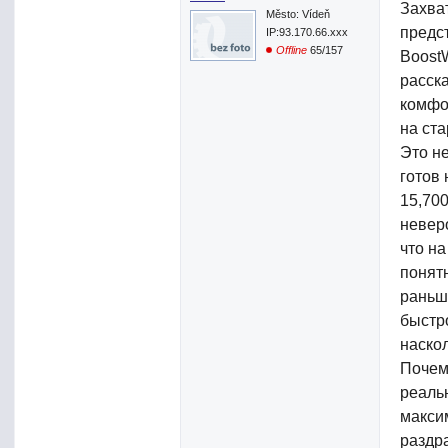
Захва
Město: Vídeň
предст
IP:93.170.66.xxx
Offline
65/157
Boost
расск
комфо
на ст
Это н
готов
15,70
неверо
что на
понят
раньш
быстр
наскол
Почем
реаль
макси
раздр