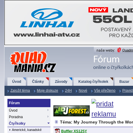
QuadMania.cz
Quadma
Úvod
Články
Závody
Katalog čtyřkolek
Bazar
Založit téma
Moje diskuze
24H
Nové
Vše přečteno
Pravid
Fórum
Úvod
Poradna
Téma: My Journey Through the Wor
Čtyřkolky
Americké, kanadské
Buffler XS125Y