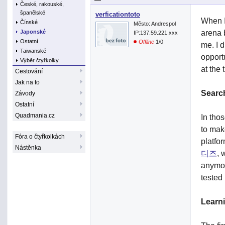
České, rakouské,
španělské
verficationtoto
When I 
Čínské
Město: Andrespol
arena 
Japonské
IP:137.59.221.xxx
Ostatní
Offline
1/0
me. I 
Taiwanské
opport
Výběr čtyřkolky
at the
Cestování
Jak na to
Searc
Závody
Ostatní
Quadmania.cz
In thos
to make
Fóra o čtyřkolkách
platfo
Nástěnka
디즈
, 
anymor
tested
Learn