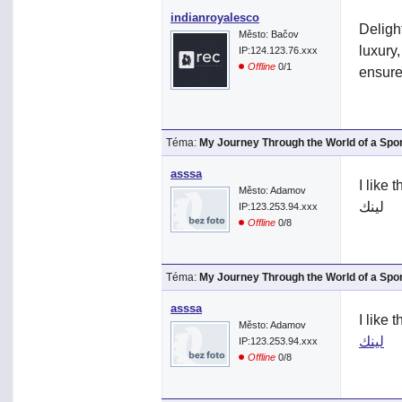
indianroyalesco
Deligh
Město: Bačov
luxury
IP:124.123.76.xxx
Offline
0/1
ensure
Téma:
My Journey Through the World of a Spo
asssa
I like 
Město: Adamov
لينك
IP:123.253.94.xxx
Offline
0/8
Téma:
My Journey Through the World of a Spo
asssa
I like 
Město: Adamov
لينك
IP:123.253.94.xxx
Offline
0/8