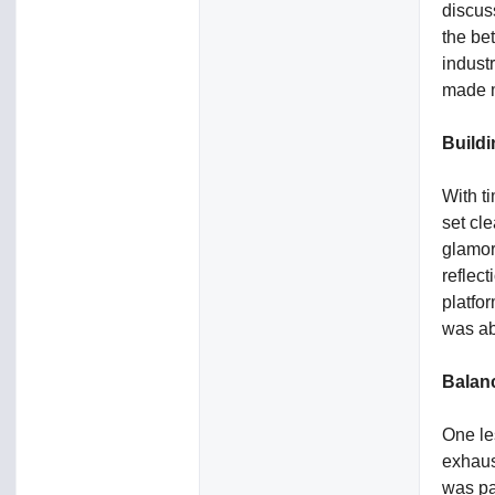
discus
the be
indust
made m
Build
With t
set cle
glamor
reflec
platfo
was ab
Balan
One le
exhaust
was pa