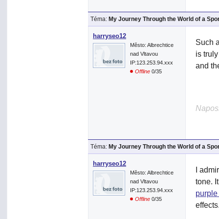
Téma:
My Journey Through the World of a Spo
harryseo12
Such a
Město: Albrechtice
is trul
nad Vltavou
IP:123.253.94.xxx
and th
Offline
0/35
Naposl
Téma:
My Journey Through the World of a Spo
harryseo12
I admi
Město: Albrechtice
tone. I
nad Vltavou
IP:123.253.94.xxx
purple
Offline
0/35
effects