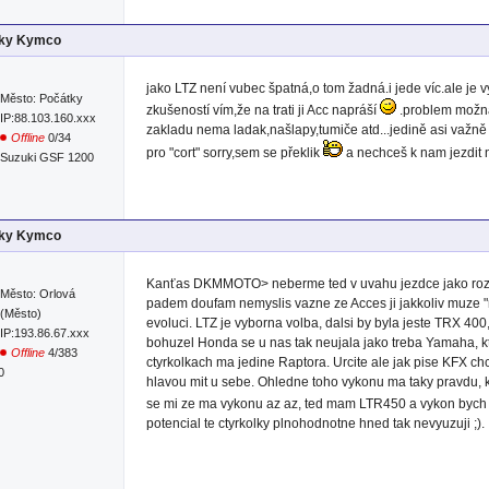
lky Kymco
jako LTZ není vubec špatná,o tom žadná.i jede víc.ale je v
Město: Počátky
zkušeností vím,že na trati ji Acc napráší
.problem možna 
IP:88.103.160.xxx
zakladu nema ladak,našlapy,tumiče atd...jedině asi važně
Offline
0/34
pro "cort" sorry,sem se překlik
a nechceš k nam jezdit 
Suzuki GSF 1200
lky Kymco
Kanťas DKMMOTO> neberme ted v uvahu jezdce jako rozdilny
Město: Orlová
padem doufam nemyslis vazne ze Acces ji jakkoliv muze "
(Město)
evoluci. LTZ je vyborna volba, dalsi by byla jeste TRX 400
IP:193.86.67.xxx
bohuzel Honda se u nas tak neujala jako treba Yamaha, k
Offline
4/383
ctyrkolkach ma jedine Raptora. Urcite ale jak pise KFX c
0
hlavou mit u sebe. Ohledne toho vykonu ma taky pravdu,
se mi ze ma vykonu az az, ted mam LTR450 a vykon bych k
potencial te ctyrkolky plnohodnotne hned tak nevyuzuji ;).