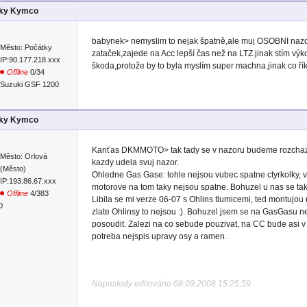
lky Kymco
babynek> nemyslim to nejak špatně,ale muj OSOBNI nazor 
Město: Počátky
zataček,zajede na Acc lepší čas než na LTZ.jinak stím vý
IP:90.177.218.xxx
škoda,protože by to byla myslím super machna.jinak co 
Offline
0/34
Suzuki GSF 1200
lky Kymco
Kanťas DKMMOTO> tak tady se v nazoru budeme rozchazet :
Město: Orlová
kazdy udela svuj nazor.
(Město)
Ohledne Gas Gase: tohle nejsou vubec spatne ctyrkolky, v z
IP:193.86.67.xxx
motorove na tom taky nejsou spatne. Bohuzel u nas se tak
Offline
4/383
Libila se mi verze 06-07 s Ohlins tlumicemi, ted montujou
0
zlate Ohlinsy to nejsou :). Bohuzel jsem se na GasGasu ne
posoudit. Zalezi na co sebude pouzivat, na CC bude asi 
potreba nejspis upravy osy a ramen.
Naposledy editováno 08.09.2008 15:25:59