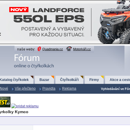
Quadmania.cz
Motorkáři.cz
Katalog čtyřkolek
Bazar
Čtyřkolkáři
Firmy
Akce a cest
Nové
Vše přečteno
Pravidla
Reklama
Vyhledávání ve Fór
yrkolky Kymco