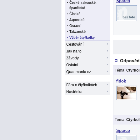
Sparco
České, rakouské,
španělské
Čínské
Japonské
Ostatní
Taiwanské
Výběr čtyřkolky
Cestování
Jak na to
Závody
Odpovědi
Ostatní
Téma:
Ctyrko
Quadmania.cz
fidok
Fóra o čtyřkolkách
Nástěnka
Téma:
Ctyrko
Sparco