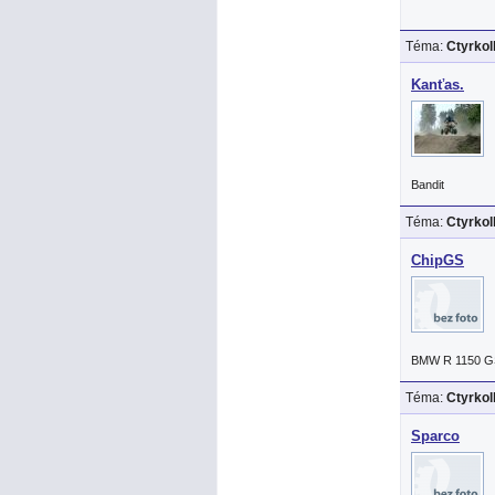
Téma:
Ctyrko
Kanťas.
Bandit
Téma:
Ctyrko
ChipGS
BMW R 1150 G
Téma:
Ctyrko
Sparco