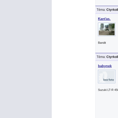
Téma:
Ctyrko
Kanťas.
Bandit
Téma:
Ctyrko
babynek
Suzuki LT-R 45