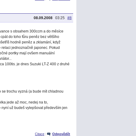
08.09.2008
03:25
#8
aivance s obsahem 300ccm a do měsíce
a cpát do toho fůru peněz bez většího
 ušetříš hodně peněz a zklamání, když
vé relaci jednoznačně japonec. Pokud
tečné portky mají ovšem manuální
átor...
cca 100tis. je dnes Suzuki LT-Z 400 z druhé
o se trochu vyzná (a bude mít chladnou
řkolka jede až moc, nedej na to,
e nyní už budeš vylepšovat především jen
Citace
|
Odpovědět