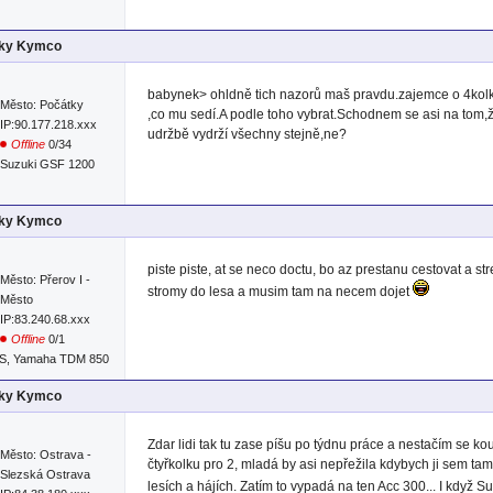
lky Kymco
babynek> ohldně tich nazorů maš pravdu.zajemce o 4kolku ,
Město: Počátky
,co mu sedí.A podle toho vybrat.Schodnem se asi na tom,ž
IP:90.177.218.xxx
udržbě vydrží všechny stejně,ne?
Offline
0/34
Suzuki GSF 1200
lky Kymco
piste piste, at se neco doctu, bo az prestanu cestovat a s
Město: Přerov I -
stromy do lesa a musim tam na necem dojet
Město
IP:83.240.68.xxx
Offline
0/1
S, Yamaha TDM 850
lky Kymco
Zdar lidi tak tu zase píšu po týdnu práce a nestačím se kouk
Město: Ostrava -
čtyřkolku pro 2, mladá by asi nepřežila kdybych ji sem ta
Slezská Ostrava
lesích a hájích. Zatím to vypadá na ten Acc 300... I když 