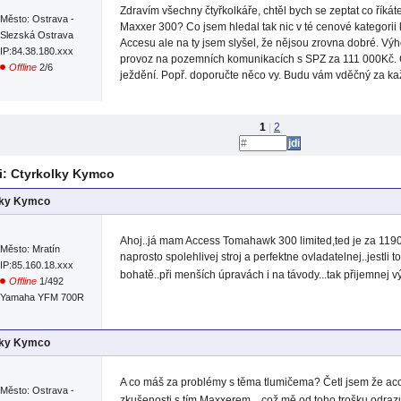
Zdravím všechny čtyřkolkáře, chtěl bych se zeptat co říká
Město: Ostrava -
Maxxer 300? Co jsem hledal tak nic v té cenové kategori
Slezská Ostrava
Accesu ale na ty jsem slyšel, že nějsou zrovna dobré. V
IP:84.38.180.xxx
provoz na pozemních komunikacích s SPZ za 111 000Kč. C
Offline
2/6
ježdění. Popř. doporučte něco vy. Budu vám vděčný za ka
1
|
2
: Ctyrkolky Kymco
lky Kymco
Ahoj..já mam Access Tomahawk 300 limited,ted je za 1190
Město: Mratín
naprosto spolehlivej stroj a perfektne ovladatelnej..jestli 
IP:85.160.18.xxx
bohatě..při menších úpravách i na távody...tak přijemnej v
Offline
1/492
Yamaha YFM 700R
lky Kymco
A co máš za problémy s těma tlumičema? Četl jsem že ac
Město: Ostrava -
zkušenosti s tím Maxxerem... což mě od toho trošku odraz