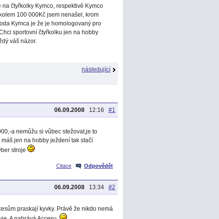
te na čtyřkolky Kymco, respektivě Kymco
i kolem 100 000Kč jsem nenašel, krom
ýhoda Kymca je že je homologovaný pro
hci sportovní čtyřkolku jen na hobby
ždý váš názor.
následující
06.09.2008
12:16
#1
00,-a nemůžu si vůbec stežovat,je to
to máš jen na hobby ježdení tak stačí
ýber stroje
Citace
|
Odpovědět
06.09.2008
13:34
#2
cesům praskají kyvky. Právě že nikdo nemá
uje. A nahrává Accesu.