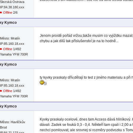
Slezská Ostrava
IP:84.38.180.xxx
Offline
2/6
lky Kymco
Jenom prostě pořád vržou,takže musim co vyjiždku mazat s
Město: Mratín
chybu a jak dílů tak příslušenství je na to hodně...
IP:85.160.18.xxx
Offline
1/492
Yamaha YFM 700R
lky Kymco
ty kyvky praskaly dřív,dělají to ted z jiného materialu a př
Město: Mratín
))
IP:85.160.18.xxx
Offline
1/492
Yamaha YFM 700R
lky Kymco
Kyvky praskaly ocelové, dnes tam Access dává hliníkový. H
Město: Havlíčkův
dávali. Zadek se fouká 0,3 - 0,4. Někteří tam cpali i 2,00
Brod
nechci pomlouvat, ale srovnej si rozměry podvozku s Tom
IP:84.21.123.xxx