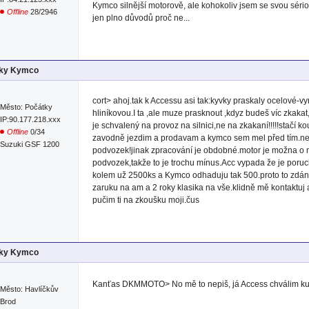
Kymco silnější motorově, ale kohokoliv jsem se svou sério
Offline
28/2946
jen plno důvodů proč ne...
lky Kymco
cort> ahoj.tak k Accessu asi tak:kyvky praskaly ocelov
Město: Počátky
hliníkovou.I ta ,ale muze prasknout ,kdyz budeš víc zkakat
IP:90.177.218.xxx
je schvalený na provoz na silnici,ne na zkakaní!!!!!stačí k
Offline
0/34
zavodně jezdim a prodavam a kymco sem mel před tím.nen
Suzuki GSF 1200
podvozek!jinak zpracování je obdobné.motor je možna o ma
podvozek,takže to je trochu mínus.Acc vypada že je poruch
kolem už 2500ks a Kymco odhaduju tak 500.proto to zdání!
zaruku na am a 2 roky klasika na vše.klidně mě kontaktu
pučim ti na zkoušku moji.čus
lky Kymco
Kanťas DKMMOTO> No mě to nepiš, já Access chválim ku
Město: Havlíčkův
Brod