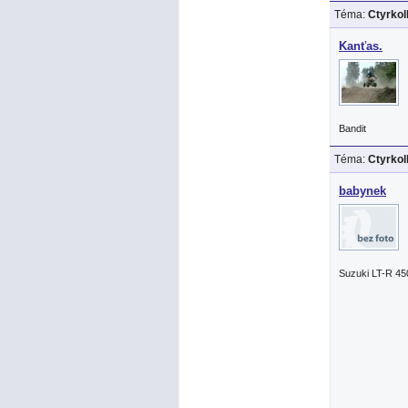
Téma:
Ctyrko
Kanťas.
Bandit
Téma:
Ctyrko
babynek
Suzuki LT-R 45