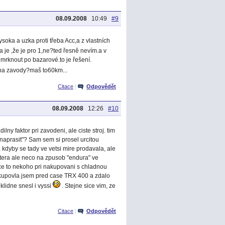
08.09.2008
10:49
#9
ysoka a uzka proti třeba Acc,a z vlastních
je ,že je pro 1,ne?ted řesně nevím.a v
 mrknout po bazarové.to je řešení.
na zavody?maš to60km...
Citace
|
Odpovědět
08.09.2008
12:26
#10
 faktor pri zavodeni, ale ciste stroj. tim
naprasit"? Sam sem si prosel urcitou
, kdyby se tady ve vetsi mire prodavala, ale
tera ale neco na zpusob "endura" ve
hce to nekoho pri nakupovani s chladnou
 kupovla jsem pred case TRX 400 a zdalo
lidne snesl i vyssi
. Stejne sice vim, ze
Citace
|
Odpovědět