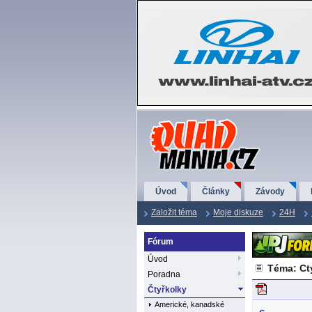
QuadMania.cz
Úvod
Články
Závody
Založit téma
Moje diskuze
24H
Fórum
Úvod
Téma: Ct
Poradna
Čtyřkolky
Americké, kanadské