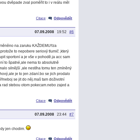
vou dvěpade zval poměřit to i v reálu měl
Citace
|
Odpovědět
07.09.2008
19:52
#6
é-vyměněno na zaruku KAŽDEMU!!za
,protože to nepobere seriový tlumič ,který
oupit sportoní a je vše v pohodě.ja acc sam
í to špatné,ale nema to absolutně
lo silnější ,ale nestíha tomu ten zmíněný
ový,ale je to jen zdaní.bo se jich prodalo
!neboj se jit do něj.maš tam doživotní
j a rad stebou otom pokecam.nebo zajed a
Citace
|
Odpovědět
07.09.2008
23:44
#7
dy jen chodim.
Citace
|
Odpovědět