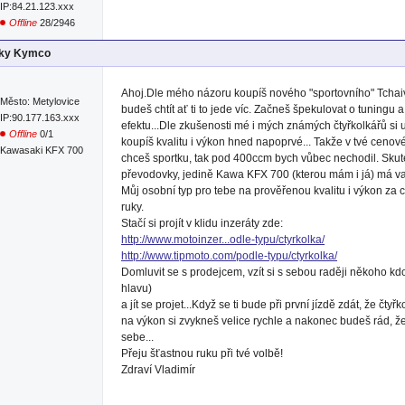
IP:84.21.123.xxx
Offline
28/2946
lky Kymco
Ahoj.Dle mého názoru koupíš nového "sportovního" Tch
Město: Metylovice
budeš chtít ať ti to jede víc. Začneš špekulovat o tuningu 
IP:90.177.163.xxx
efektu...Dle zkušenosti mé i mých známých čtyřkolkářů si
Offline
0/1
koupíš kvalitu i výkon hned napoprvé... Takže v tvé ceno
Kawasaki KFX 700
chceš sportku, tak pod 400ccm bych vůbec nechodil. Sku
převodovky, jedině Kawa KFX 700 (kterou mám i já) má vari
Můj osobní typ pro tebe na prověřenou kvalitu i výkon za 
ruky.
Stačí si projít v klidu inzeráty zde:
http://www.motoinzer...odle-typu/ctyrkolka/
http://www.tipmoto.com/podle-typu/ctyrkolka/
Domluvit se s prodejcem, vzít si s sebou raději někoho kd
hlavu)
a jít se projet...Když se ti bude při první jízdě zdát, že čty
na výkon si zvykneš velice rychle a nakonec budeš rád, ž
sebe...
Přeju šťastnou ruku při tvé volbě!
Zdraví Vladimír