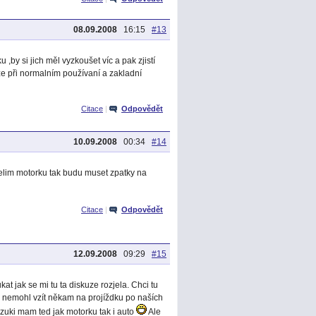
08.09.2008
16:15
#13
by si jich měl vyzkoušet víc a pak zjistí
e při normalním používaní a zakladní
Citace
|
Odpovědět
10.09.2008
00:34
#14
trelim motorku tak budu muset zpatky na
Citace
|
Odpovědět
12.09.2008
09:29
#15
at jak se mi tu ta diskuze rozjela. Chci tu
m nemohl vzít někam na projíždku po naších
Suzuki mam ted jak motorku tak i auto
Ale