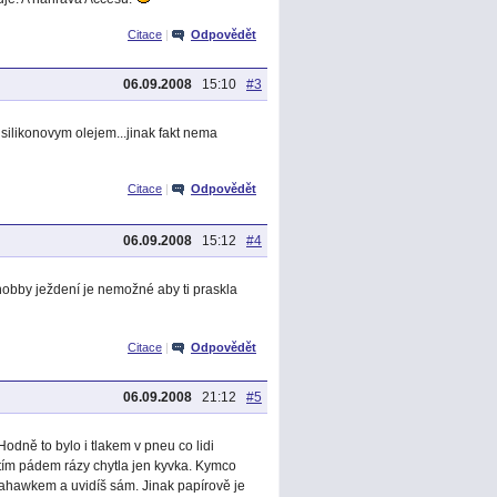
Citace
|
Odpovědět
06.09.2008
15:10
#3
ilikonovym olejem...jinak fakt nema
Citace
|
Odpovědět
06.09.2008
15:12
#4
i hobby ježdení je nemožné aby ti praskla
Citace
|
Odpovědět
06.09.2008
21:12
#5
odně to bylo i tlakem v pneu co lidi
 a tím pádem rázy chytla jen kyvka. Kymco
ahawkem a uvidíš sám. Jinak papírově je