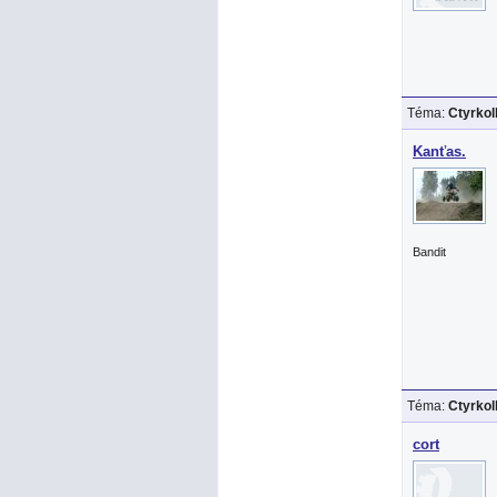
Téma:
Ctyrko
Kanťas.
Bandit
Téma:
Ctyrko
cort