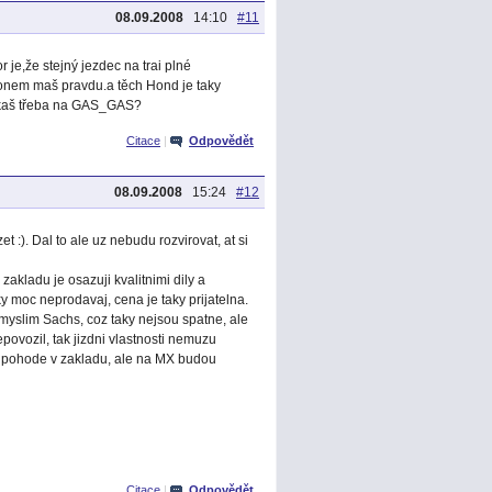
08.09.2008
14:10
#11
je,že stejný jezdec na trai plné
konem maš pravdu.a těch Hond je taky
říkaš třeba na GAS_GAS?
Citace
|
Odpovědět
08.09.2008
15:24
#12
). Dal to ale uz nebudu rozvirovat, at si
akladu je osazuji kvalitnimi dily a
y moc neprodavaj, cena je taky prijatelna.
 myslim Sachs, coz taky nejsou spatne, ale
povozil, tak jizdni vlastnosti nemuzu
v pohode v zakladu, ale na MX budou
Citace
|
Odpovědět