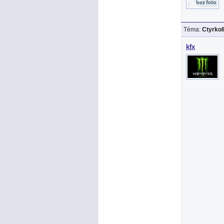
Téma:
Ctyrko
kfx