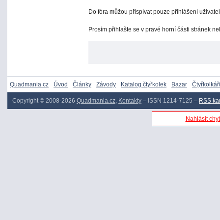
Do fóra můžou přispívat pouze přihlášení uživatel
Prosím přihlašte se v pravé horní části stránek n
Quadmania.cz
Úvod
Články
Závody
Katalog čtyřkolek
Bazar
Čtyřkolkář
Copyright © 2008-2026
Quadmania.cz
,
Kontakty
– ISSN 1214-7125 –
RSS ka
Nahlásit chyb