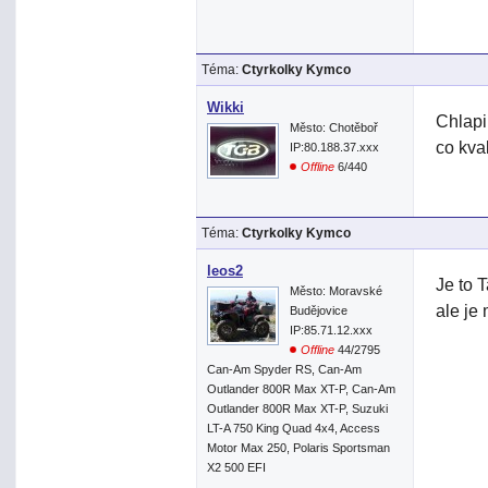
Téma:
Ctyrkolky Kymco
Wikki
Chlapi
Město: Chotěboř
co kval
IP:80.188.37.xxx
Offline
6/440
Téma:
Ctyrkolky Kymco
leos2
Je to 
Město: Moravské
ale je
Budějovice
IP:85.71.12.xxx
Offline
44/2795
Can-Am Spyder RS, Can-Am
Outlander 800R Max XT-P, Can-Am
Outlander 800R Max XT-P, Suzuki
LT-A 750 King Quad 4x4, Access
Motor Max 250, Polaris Sportsman
X2 500 EFI