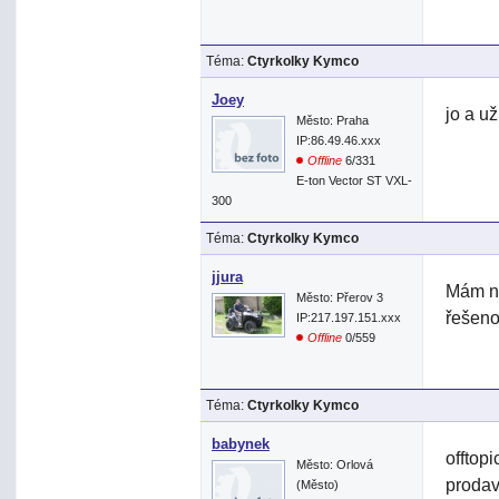
Téma:
Ctyrkolky Kymco
Joey
jo a u
Město: Praha
IP:86.49.46.xxx
Offline
6/331
E-ton Vector ST VXL-
300
Téma:
Ctyrkolky Kymco
jjura
Mám na
Město: Přerov 3
řešeno
IP:217.197.151.xxx
Offline
0/559
Téma:
Ctyrkolky Kymco
babynek
offtopi
Město: Orlová
prodav
(Město)