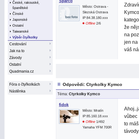
Sparco
České, rakouské,
Zdraví
Město: Ostrava -
španělské
Kymco,
Slezská Ostrava
Čínské
IP:84.38.180.xxx
katego
Japonské
Offline
2/6
Ostatní
že něj
Taiwanské
na poz
Výběr čtyřkolky
jen na
Cestování
váš ná
Jak na to
Závody
Ostatní
Quadmania.cz
Odpovědi: Ctyrkolky Kymco
Fóra o čtyřkolkách
Nástěnka
Téma:
Ctyrkolky Kymco
fidok
Ahoj..
Město: Mratín
vůbec s
IP:85.160.18.xxx
Offline
1/492
to máš
Yamaha YFM 700R
távody.