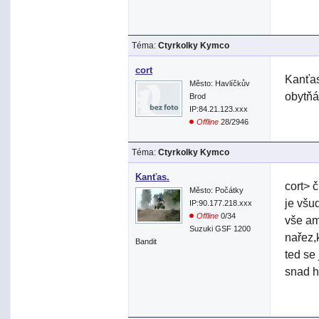
Téma:
Ctyrkolky Kymco
cort
Kanťas
Město: Havlíčkův
obytňák
Brod
IP:84.21.123.xxx
Offline
28/2946
Téma:
Ctyrkolky Kymco
Kanťas.
cort> 
Město: Počátky
je všu
IP:90.177.218.xxx
Offline
0/34
vše am
Suzuki GSF 1200
nařez,
Bandit
ted se
snad h