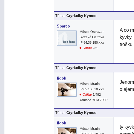
Téma:
Ctyrkolky Kymco
Sparco
A co m
Město: Ostrava -
kyvky.
Slezská Ostrava
IP:84.38.180.xxx
trošku
Offline
2/6
Téma:
Ctyrkolky Kymco
fidok
Jenom 
Město: Mratín
olejem.
IP:85.160.18.xxx
Offline
1/492
Yamaha YFM 700R
Téma:
Ctyrkolky Kymco
fidok
ty kyvk
Město: Mratín