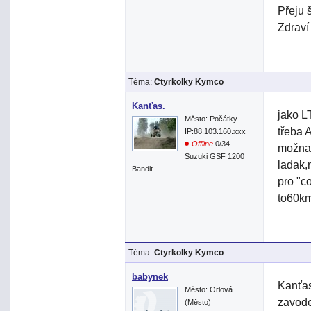
Přeju š
Zdraví
Téma:
Ctyrkolky Kymco
Kanťas.
jako L
Město: Počátky
třeba A
IP:88.103.160.xxx
Offline
0/34
možna 
Suzuki GSF 1200
ladak,
Bandit
pro "c
to60km
Téma:
Ctyrkolky Kymco
babynek
Kanťas
Město: Orlová
zavode
(Město)