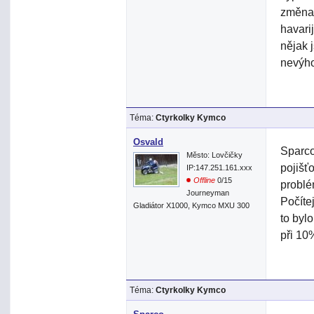
změna 
havarij
nějak 
nevýho
Téma:
Ctyrkolky Kymco
Osvald
Sparco
Město: Lovčičky
pojišť
IP:147.251.161.xxx
Offline
0/15
problé
Journeyman
Počítej
Gladiátor X1000, Kymco MXU 300
to byl
při 10
Téma:
Ctyrkolky Kymco