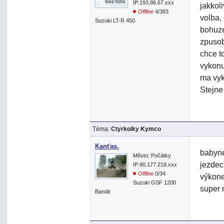
IP:193.86.67.xxx
jakkol
Offline
4/383
volba,
Suzuki LT-R 450
bohuze
zpusob
chce t
vykonu
ma vyk
Stejne
Téma:
Ctyrkolky Kymco
Kanťas.
babyne
Město: Počátky
jezdec
IP:90.177.218.xxx
Offline
0/34
výkone
Suzuki GSF 1200
super 
Bandit