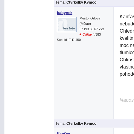
Téma:
Ctyrkolky Kymco
babynek
Kanťas
Město: Orlová
nebudu
(Město)
IP:193.86.67.xxx
Ohledn
Offline
4/383
kvalit
Suzuki LT-R 450
moc ne
tlumic
Ohlins
vlastn
pohode
Naposl
Téma:
Ctyrkolky Kymco
Kanťas.