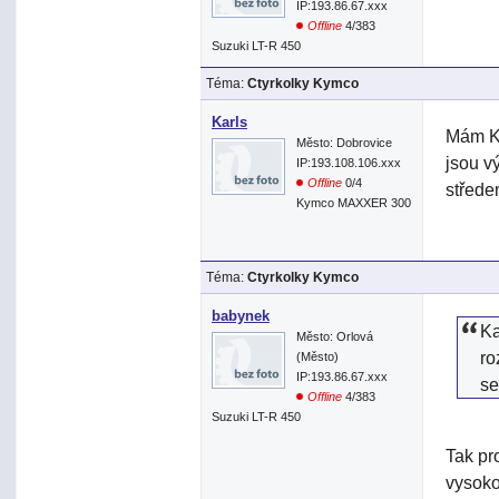
IP:193.86.67.xxx
Offline
4/383
Suzuki LT-R 450
Téma:
Ctyrkolky Kymco
Karls
Mám Ky
Město: Dobrovice
jsou v
IP:193.108.106.xxx
Offline
0/4
střede
Kymco MAXXER 300
Téma:
Ctyrkolky Kymco
babynek
Ka
Město: Orlová
ro
(Město)
IP:193.86.67.xxx
se
Offline
4/383
Suzuki LT-R 450
Tak pr
vysoko 