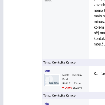
Bandit
zavodn
nema t
malo s
mínus.
kolem 
něj.ma
kontak
moji.č
Téma:
Ctyrkolky Kymco
cort
Kanťas
Město: Havlíčkův
Brod
IP:84.21.123.xxx
Offline
28/2946
Téma:
Ctyrkolky Kymco
kfx