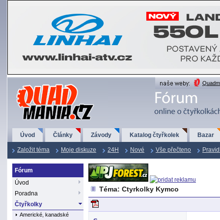
QuadMania.cz
Quadma
Úvod
Články
Závody
Katalog čtyřkolek
Bazar
Založit téma
Moje diskuze
24H
Nové
Vše přečteno
Pravid
Fórum
Úvod
Téma: Ctyrkolky Kymco
Poradna
Čtyřkolky
Americké, kanadské