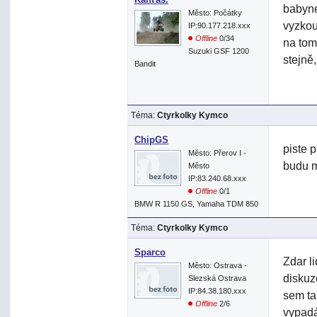
babyne
Město: Počátky
vyzkou
IP:90.177.218.xxx
Offline
0/34
na tom
Suzuki GSF 1200
stejně
Bandit
Téma:
Ctyrkolky Kymco
ChipGS
piste 
Město: Přerov I -
budu m
Město
IP:83.240.68.xxx
Offline
0/1
BMW R 1150 GS, Yamaha TDM 850
Téma:
Ctyrkolky Kymco
Sparco
Zdar l
Město: Ostrava -
diskuz
Slezská Ostrava
IP:84.38.180.xxx
sem ta
Offline
2/6
vypadá