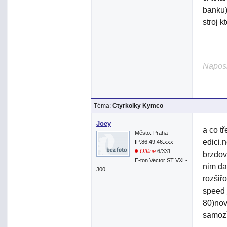
banku)
stroj 
Naposl
Téma:
Ctyrkolky Kymco
Joey
a co t
Město: Praha
edici.
IP:86.49.46.xxx
Offline
6/331
brzdov
E-ton Vector ST VXL-
nim dal
300
rozšiř
speed 
80)nov
samoz