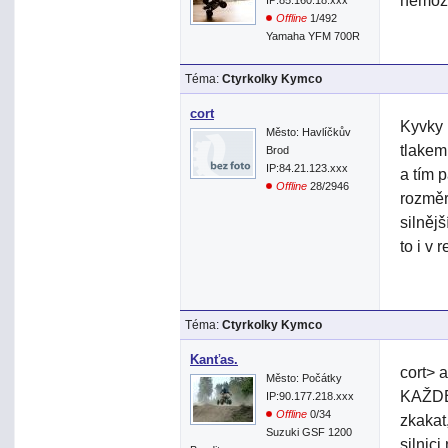
nemožn
IP:85.160.18.xxx
Offline
1/492
Yamaha YFM 700R
Téma:
Ctyrkolky Kymco
cort
Kyvky 
Město: Havlíčkův
tlakem 
Brod
IP:84.21.123.xxx
a tím 
Offline
28/2946
rozměr
silněj
to i v 
Téma:
Ctyrkolky Kymco
Kanťas.
cort> 
Město: Počátky
KAŽDEM
IP:90.177.218.xxx
Offline
0/34
zkakat
Suzuki GSF 1200
silnici