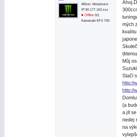
Ahoj.D
Město: Metylovice
300ccm
IP:90.177.163.xxx
Offline
0/1
tuning
Kawasaki KFX 700
mých z
kvalit
japone
Skuteč
(kterou
Můj os
Suzuki
Stačí s
http:/
http:/
Domluv
(a bud
a jít s
nedej 
na výk
vylepš