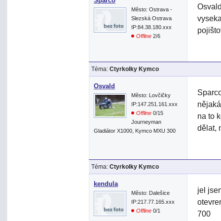
Sparco
Osvald
Město: Ostrava -
vyseka
Slezská Ostrava
IP:84.38.180.xxx
pojišt
Offline
2/6
Téma:
Ctyrkolky Kymco
Osvald
Sparco
Město: Lovčičky
nějaká
IP:147.251.161.xxx
Offline
0/15
na to k
Journeyman
dělat,
Gladiátor X1000, Kymco MXU 300
Téma:
Ctyrkolky Kymco
kendula
jel js
Město: Dalešice
otevre
IP:217.77.165.xxx
Offline
0/1
700