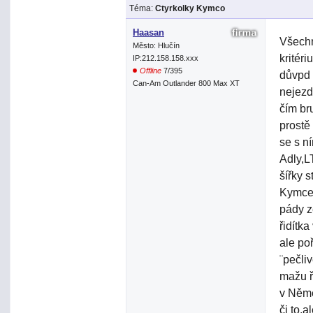
Téma:
Ctyrkolky Kymco
Haasan
Všechn
Město: Hlučín
kritér
IP:212.158.158.xxx
Offline
7/395
důvpd 
Can-Am Outlander 800 Max XT
nejezd
čím br
prostě
se s n
Adly,L
šířky 
Kymcem
pády ze
řidítk
ale poř
¨pečli
mažu ř
v Něme
či to.