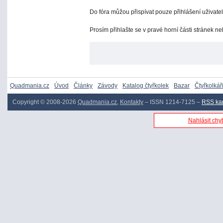
Do fóra můžou přispívat pouze přihlášení uživatel
Prosím přihlašte se v pravé horní části stránek n
Quadmania.cz
Úvod
Články
Závody
Katalog čtyřkolek
Bazar
Čtyřkolkář
Copyright © 2008-2026
Quadmania.cz
,
Kontakty
– ISSN 1214-7125 –
RSS ka
Nahlásit chyb