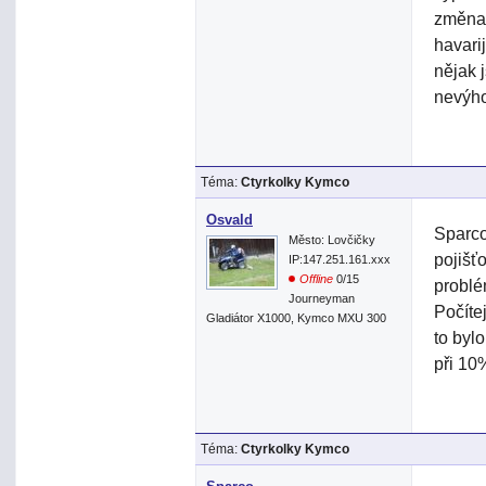
změna 
havarij
nějak 
nevýho
Téma:
Ctyrkolky Kymco
Osvald
Sparco
Město: Lovčičky
pojišť
IP:147.251.161.xxx
Offline
0/15
problé
Journeyman
Počítej
Gladiátor X1000, Kymco MXU 300
to byl
při 10
Téma:
Ctyrkolky Kymco