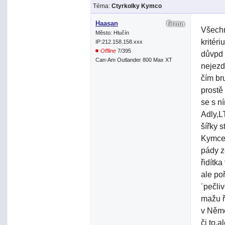
Téma:
Ctyrkolky Kymco
Haasan
Všechn
Město: Hlučín
kritér
IP:212.158.158.xxx
Offline
7/395
důvpd 
Can-Am Outlander 800 Max XT
nejezd
čím br
prostě
se s n
Adly,L
šířky 
Kymcem
pády ze
řidítk
ale poř
¨pečli
mažu ř
v Něme
či to.