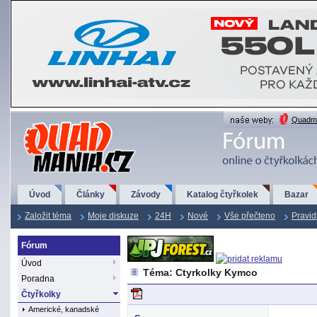
QuadMania.cz
Quadma
Úvod
Články
Závody
Katalog čtyřkolek
Bazar
Založit téma
Moje diskuze
24H
Nové
Vše přečteno
Pravid
Fórum
Úvod
Téma: Ctyrkolky Kymco
Poradna
Čtyřkolky
Americké, kanadské