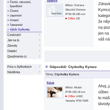
Sparco
České, rakouské,
Zdraví
Město: Ostrava -
španělské
Kymco,
Slezská Ostrava
Čínské
IP:84.38.180.xxx
katego
Japonské
Offline
2/6
Ostatní
že něj
Taiwanské
na poz
Výběr čtyřkolky
jen na
Cestování
váš ná
Jak na to
Závody
Ostatní
Quadmania.cz
Odpovědi: Ctyrkolky Kymco
Fóra o čtyřkolkách
Nástěnka
Téma:
Ctyrkolky Kymco
fidok
Ahoj..
Město: Mratín
vůbec s
IP:85.160.18.xxx
Offline
1/492
to máš
Yamaha YFM 700R
távody.