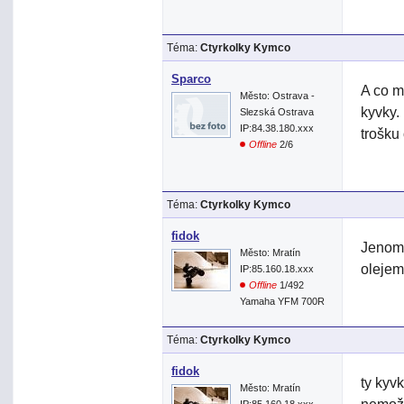
Téma:
Ctyrkolky Kymco
Sparco
A co m
Město: Ostrava -
kyvky.
Slezská Ostrava
IP:84.38.180.xxx
trošku
Offline
2/6
Téma:
Ctyrkolky Kymco
fidok
Jenom 
Město: Mratín
olejem.
IP:85.160.18.xxx
Offline
1/492
Yamaha YFM 700R
Téma:
Ctyrkolky Kymco
fidok
ty kyvk
Město: Mratín