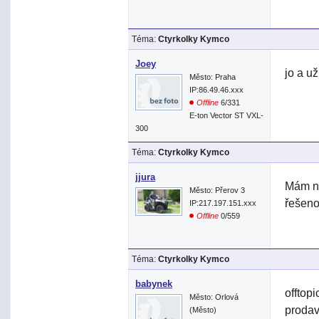
Téma:
Ctyrkolky Kymco
Joey
jo a u
Město: Praha
IP:86.49.46.xxx
Offline
6/331
E-ton Vector ST VXL-
300
Téma:
Ctyrkolky Kymco
jjura
Mám na
Město: Přerov 3
řešeno
IP:217.197.151.xxx
Offline
0/559
Téma:
Ctyrkolky Kymco
babynek
offtopi
Město: Orlová
prodav
(Město)