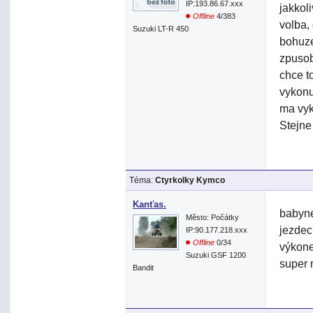
IP:193.86.67.xxx
jakkol
Offline
4/383
volba,
Suzuki LT-R 450
bohuze
zpusob
chce t
vykonu
ma vyk
Stejne
Téma:
Ctyrkolky Kymco
Kanťas.
babyne
Město: Počátky
jezdec
IP:90.177.218.xxx
Offline
0/34
výkone
Suzuki GSF 1200
super 
Bandit