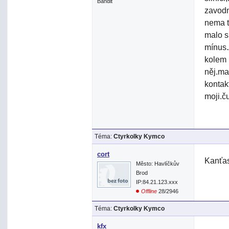
Bandit
zavodn
nema t
malo s
mínus.
kolem 
něj.ma
kontak
moji.č
Téma:
Ctyrkolky Kymco
cort
Kanťas
Město: Havlíčkův
Brod
IP:84.21.123.xxx
Offline
28/2946
Téma:
Ctyrkolky Kymco
kfx