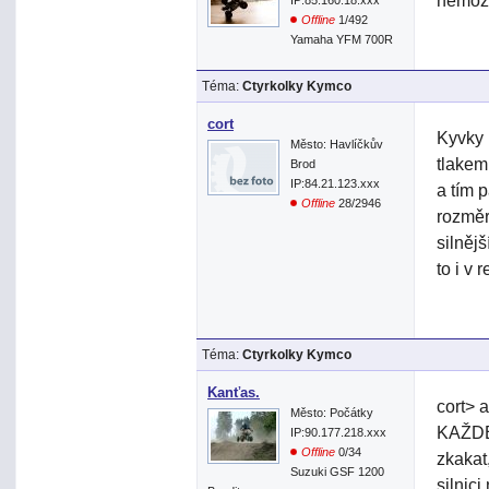
nemožn
IP:85.160.18.xxx
Offline
1/492
Yamaha YFM 700R
Téma:
Ctyrkolky Kymco
cort
Kyvky 
Město: Havlíčkův
tlakem 
Brod
IP:84.21.123.xxx
a tím 
Offline
28/2946
rozměr
silněj
to i v 
Téma:
Ctyrkolky Kymco
Kanťas.
cort> 
Město: Počátky
KAŽDEM
IP:90.177.218.xxx
Offline
0/34
zkakat
Suzuki GSF 1200
silnici