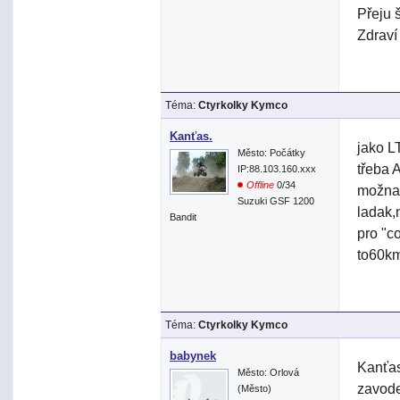
Přeju š
Zdraví
Téma:
Ctyrkolky Kymco
Kanťas.
jako L
Město: Počátky
třeba A
IP:88.103.160.xxx
Offline
0/34
možna 
Suzuki GSF 1200
ladak,
Bandit
pro "c
to60km
Téma:
Ctyrkolky Kymco
babynek
Kanťas
Město: Orlová
zavode
(Město)