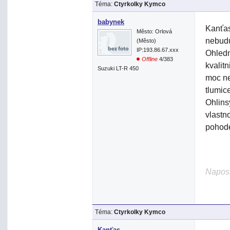
Téma:
Ctyrkolky Kymco
babynek
Kanťas
Město: Orlová
nebudu
(Město)
IP:193.86.67.xxx
Ohledn
Offline
4/383
kvalit
Suzuki LT-R 450
moc ne
tlumic
Ohlins
vlastn
pohode
Naposl
Téma:
Ctyrkolky Kymco
Kanťas.