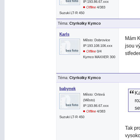
IP:193.86.67.xxx
Offline
4/383
Suzuki LT-R 450
Téma:
Ctyrkolky Kymco
Karls
Mám Ky
Město: Dobrovice
jsou v
IP:193.108.106.xxx
Offline
0/4
střede
Kymco MAXXER 300
Téma:
Ctyrkolky Kymco
babynek
Ka
Město: Orlová
ro
(Město)
IP:193.86.67.xxx
se
Offline
4/383
Suzuki LT-R 450
Tak pr
vysoko 