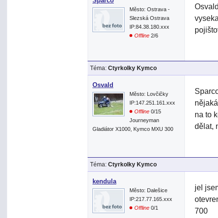
Sparco
Osvald
Město: Ostrava -
vyseka
Slezská Ostrava
IP:84.38.180.xxx
pojišt
Offline
2/6
Téma:
Ctyrkolky Kymco
Osvald
Sparco
Město: Lovčičky
nějaká
IP:147.251.161.xxx
Offline
0/15
na to k
Journeyman
dělat,
Gladiátor X1000, Kymco MXU 300
Téma:
Ctyrkolky Kymco
kendula
jel js
Město: Dalešice
otevre
IP:217.77.165.xxx
Offline
0/1
700