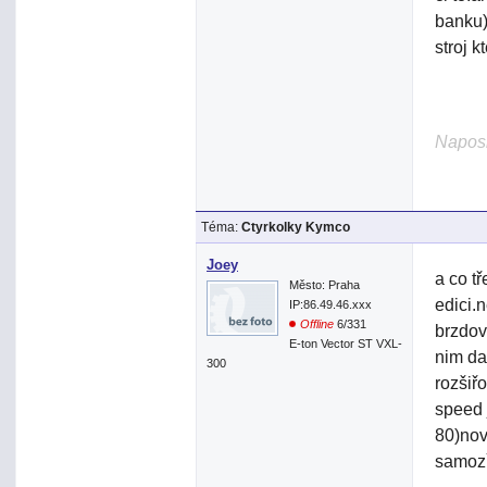
banku)
stroj 
Naposl
Téma:
Ctyrkolky Kymco
Joey
a co t
Město: Praha
edici.
IP:86.49.46.xxx
Offline
6/331
brzdov
E-ton Vector ST VXL-
nim dal
300
rozšiř
speed 
80)nov
samoz