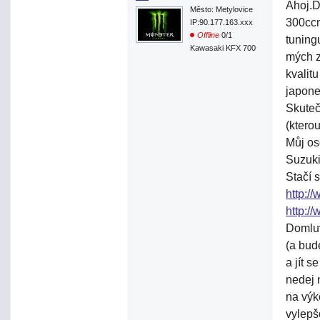
Ahoj.D
Město: Metylovice
300ccm
IP:90.177.163.xxx
Offline
0/1
tuning
Kawasaki KFX 700
mých z
kvalit
japone
Skuteč
(kterou
Můj os
Suzuki
Stačí s
http:/
http:/
Domluv
(a bud
a jít s
nedej 
na výk
vylepš