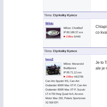
Téma:
Ctyrkolky Kymco
Wikki
Chlapi
Město: Chotěboř
co kval
IP:80.188.37.xxx
Offline
6/440
Téma:
Ctyrkolky Kymco
leos2
Je to 
Město: Moravské
ale je
Budějovice
IP:85.71.12.xxx
Offline
44/2795
Can-Am Spyder RS, Can-Am
Outlander 800R Max XT-P, Can-Am
Outlander 800R Max XT-P, Suzuki
LT-A 750 King Quad 4x4, Access
Motor Max 250, Polaris Sportsman
X2 500 EFI