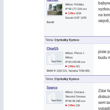
babyne
Město: Počátky
vyzkou
IP:90.177.218.xxx
Offline
0/34
na tom
Suzuki GSF 1200
stejně
Bandit
Téma:
Ctyrkolky Kymco
ChipGS
piste 
Město: Přerov I -
budu m
Město
IP:83.240.68.xxx
Offline
0/1
BMW R 1150 GS, Yamaha TDM 850
Téma:
Ctyrkolky Kymco
Sparco
Zdar l
Město: Ostrava -
diskuz
Slezská Ostrava
IP:84.38.180.xxx
sem ta
Offline
2/6
vypadá