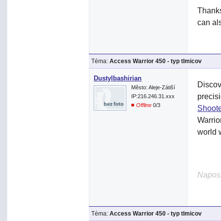
Thanks
can al
Téma:
Access Warrior 450 - typ tlmicov
Dustylbashirian
Discov
Město: Aleje-Zátiší
precisi
IP:216.246.31.xxx
Offline
0/3
Shoote
Warrio
world 
Naposl
Téma:
Access Warrior 450 - typ tlmicov