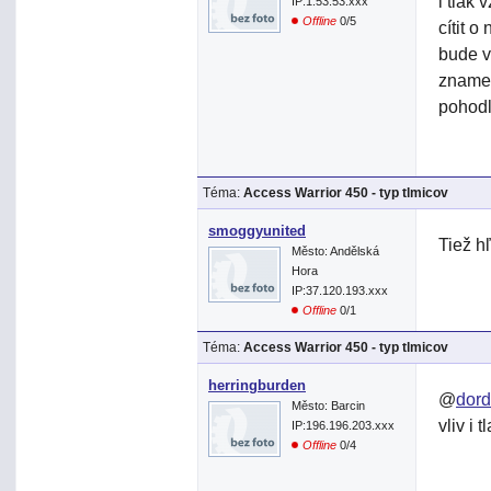
i tlak
IP:1.53.53.xxx
Offline
0/5
cítit 
bude va
znamen
pohodl
Téma:
Access Warrior 450 - typ tlmicov
smoggyunited
Tiež h
Město: Andělská
Hora
IP:37.120.193.xxx
Offline
0/1
Téma:
Access Warrior 450 - typ tlmicov
herringburden
@
dord
Město: Barcin
vliv i
IP:196.196.203.xxx
Offline
0/4