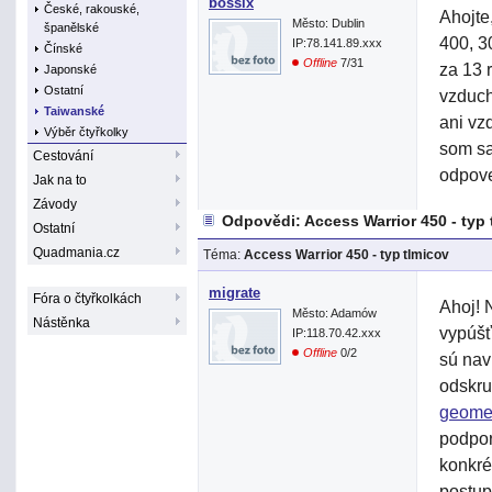
bossix
České, rakouské,
Ahojte
Město: Dublin
španělské
400, 3
IP:78.141.89.xxx
Čínské
Offline
7/31
za 13 
Japonské
Ostatní
vzduch
Taiwanské
ani vz
Výběr čtyřkolky
som sa
Cestování
odpov
Jak na to
Závody
Odpovědi: Access Warrior 450 - typ 
Ostatní
Quadmania.cz
Téma:
Access Warrior 450 - typ tlmicov
migrate
Fóra o čtyřkolkách
Ahoj! 
Město: Adamów
Nástěnka
vypúšť
IP:118.70.42.xxx
Offline
0/2
sú nav
odskru
geomet
podpor
konkré
postup