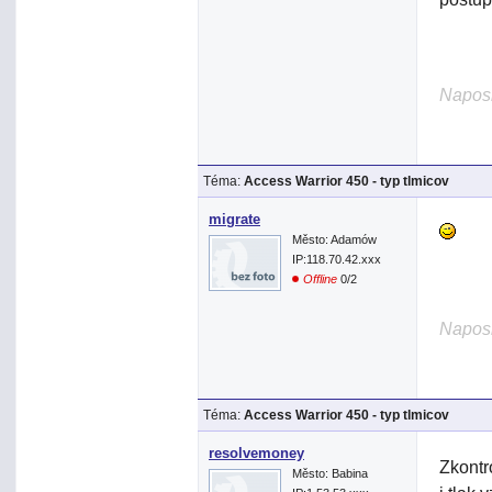
Naposl
Téma:
Access Warrior 450 - typ tlmicov
migrate
Město: Adamów
IP:118.70.42.xxx
Offline
0/2
Naposl
Téma:
Access Warrior 450 - typ tlmicov
resolvemoney
Zkontr
Město: Babina