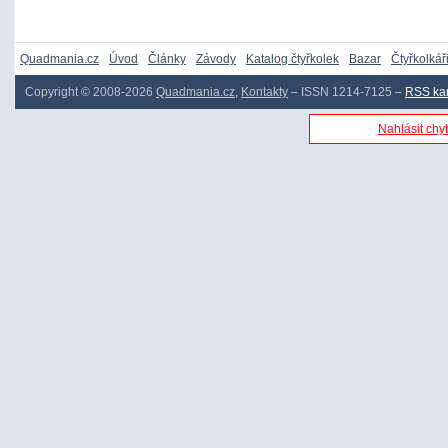
Quadmania.cz
Úvod
Články
Závody
Katalog čtyřkolek
Bazar
Čtyřkolkář
Copyright © 2008-2026
Quadmania.cz
,
Kontakty
– ISSN 1214-7125 –
RSS ka
Nahlásit chyb