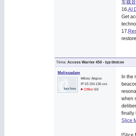
车载音
16.
AI 
Get ac
techno
17.
Res
restore
Téma:
Access Warrior 450 - typ tlmicov
Melissadam
In the
Město: Alojzov
beacon
IP:23.154.136.xxx
Offline
0/2
resona
when s
deliber
finall
Slice 
[Slice