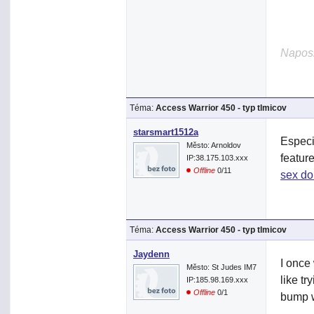
Naposl
Téma:
Access Warrior 450 - typ tlmicov
starsmart1512a
Especi
Město: Arnoldov
featur
IP:38.175.103.xxx
Offline
0/11
sex do
Téma:
Access Warrior 450 - typ tlmicov
Jaydenn
I once
Město: St Judes IM7
like tr
IP:185.98.169.xxx
Offline
0/1
bump w