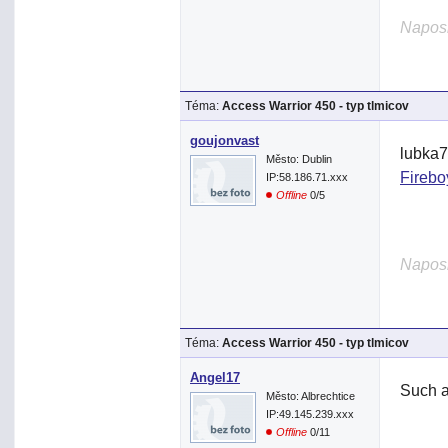
Naposl
Téma:
Access Warrior 450 - typ tlmicov
goujonvast
lubka7
Město: Dublin
Firebo
IP:58.186.71.xxx
Offline
0/5
Naposl
Téma:
Access Warrior 450 - typ tlmicov
Angel17
Such a
Město: Albrechtice
IP:49.145.239.xxx
Offline
0/11