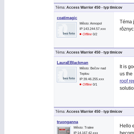
Téma:
Access Warrior 450 - typ tlmicov
coatimagic
Téma j
Město: Annopol
rôznyc
IP:143.244.57.xxx
Offline
0/2
Téma:
Access Warrior 450 - typ tlmicov
LauraEBlackman
It is g
Město: Bečov nad
us the 
Teplou
IP:39.46.255.xxx
roof r
Offline
0/1
solutio
Téma:
Access Warrior 450 - typ tlmicov
truonganna
Hello 
Město: Tralee
become
IP:14.167.42.xxx