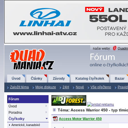
QuadMania.cz
Quadma
Úvod
Články
Závody
Katalog čtyřkolek
Bazar
Založit téma
Moje diskuze
24H
Nové
Vše přečteno
Pravid
Fórum
Úvod
Téma: Access Warrior 450 - typ tlmi
Poradna
Čtyřkolky
Access Motor Warrior 450
Americké, kanadské