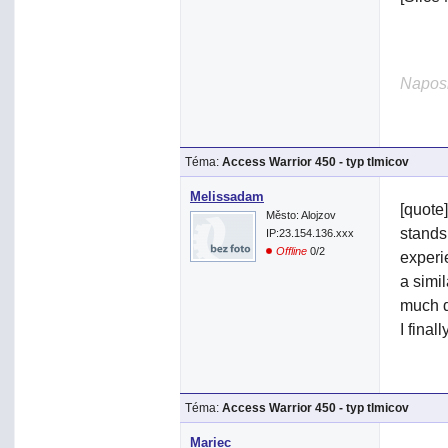
Naposl
Téma:
Access Warrior 450 - typ tlmicov
Melissadam
[quote
Město: Alojzov
stands 
IP:23.154.136.xxx
Offline
0/2
experi
a simil
much de
I fina
Téma:
Access Warrior 450 - typ tlmicov
Mariec