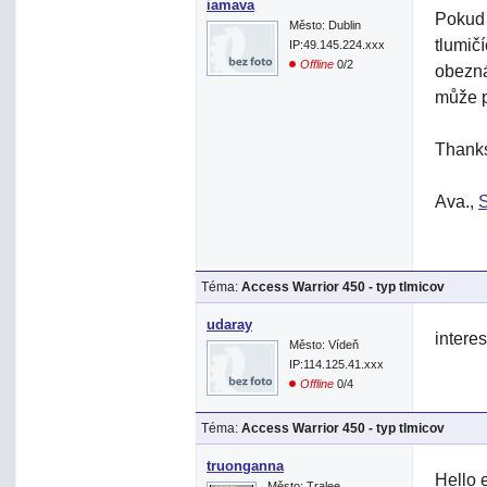
iamava
Pokud 
Město: Dublin
tlumič
IP:49.145.224.xxx
Offline
0/2
obezná
může p
Thank
Ava.,
S
Téma:
Access Warrior 450 - typ tlmicov
udaray
interes
Město: Vídeň
IP:114.125.41.xxx
Offline
0/4
Téma:
Access Warrior 450 - typ tlmicov
truonganna
Hello 
Město: Tralee