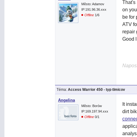
That's
Město: Adamov
on you
IP:191.96.36.xxx
Offline
1/6
be for
ATV fo
repair
Good l
Naposl
Téma:
Access Warrior 450 - typ tlmicov
Angelina
It ins
Město: Borów
dirt b
IP:169.197.94.xxx
Offline
0/1
conne
applic
analys