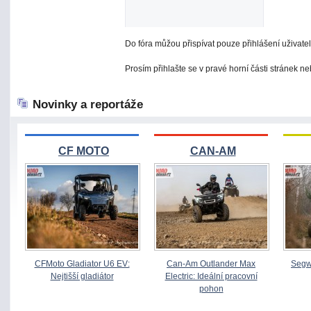
Do fóra můžou přispívat pouze přihlášení uživatel
Prosím přihlašte se v pravé horní části stránek n
Novinky a reportáže
CF MOTO
CAN-AM
CFMoto Gladiator U6 EV:
Can-Am Outlander Max
Segw
Nejtišší gladiátor
Electric: Ideální pracovní
pohon