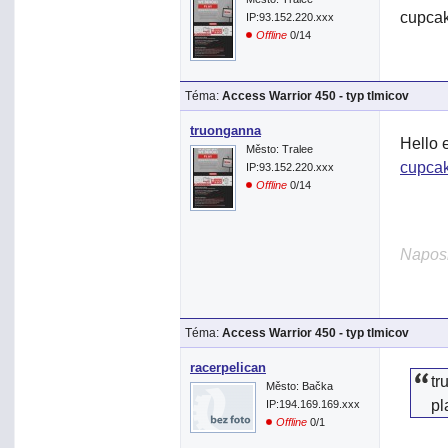
cupcake
IP:93.152.220.xxx
Offline
0/14
Téma:
Access Warrior 450 - typ tlmicov
truonganna
Hello 
Město: Tralee
cupca
IP:93.152.220.xxx
Offline
0/14
Naposl
Téma:
Access Warrior 450 - typ tlmicov
racerpelican
tr
Město: Bačka
pl
IP:194.169.169.xxx
Offline
0/1