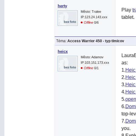
herty
Play
tr
Město: Tralee
tablet
IP:123.24.143.xxx
Offline
0/6
Téma:
Access Warrior 450 - typ tlmicov
heicx
Laura
Město: Adamov
as:
IP:103.151.173.xxx
Offline
0/1
1.
Heic
2.
Heic
3.
Heic
4.
Heic
5.
open 
6.
Doma
top-le
7.
Doma
you.
8.Expl