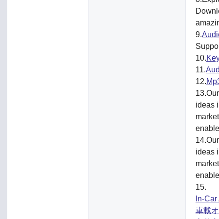
Downlo
amazin
9.
Audi
Suppor
10.
Key
11.
Aud
12.
Mp3
13.Our
ideas i
market
enable
14.Our
ideas i
market
enable
15.
In-Car
車載オ