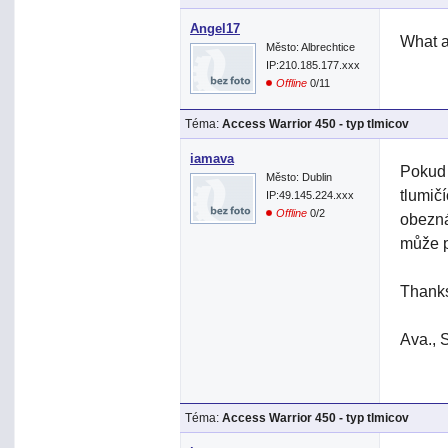
Angel17
What a
Město: Albrechtice
IP:210.185.177.xxx
Offline
0/11
Téma:
Access Warrior 450 - typ tlmicov
iamava
Pokud 
Město: Dublin
tlumič
IP:49.145.224.xxx
Offline
0/2
obezná
může p
Thank
Ava., 
Téma:
Access Warrior 450 - typ tlmicov