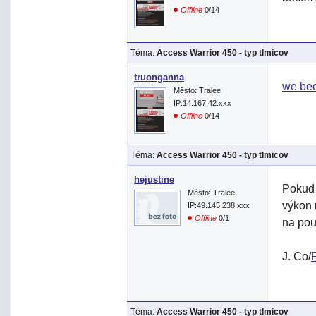
Offline
0/14
Téma:
Access Warrior 450 - typ tlmicov
truonganna
we be
Město: Tralee
IP:14.167.42.xxx
Offline
0/14
Téma:
Access Warrior 450 - typ tlmicov
hejustine
Pokud 
Město: Tralee
výkon 
IP:49.145.238.xxx
Offline
0/1
na pou
J. Co/
Téma:
Access Warrior 450 - typ tlmicov