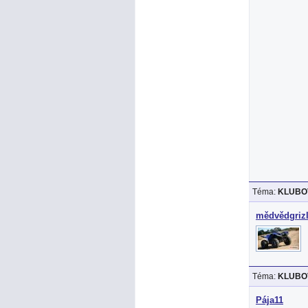
Téma:
KLUBOV
mědvědgriz
Téma:
KLUBOV
Pája11