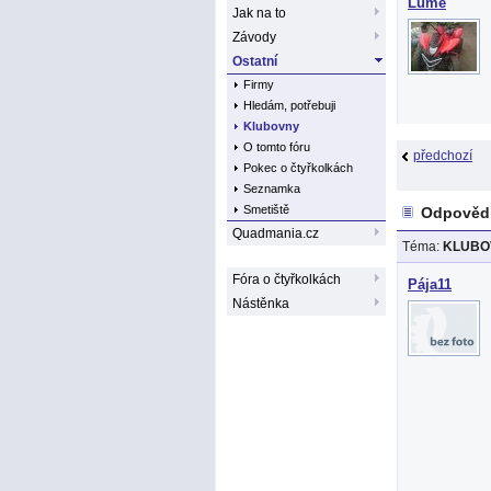
Lume
Jak na to
Závody
Ostatní
Firmy
Hledám, potřebuji
Klubovny
O tomto fóru
předchozí
Pokec o čtyřkolkách
Seznamka
Smetiště
Odpověd
Quadmania.cz
Téma:
KLUBOV
Fóra o čtyřkolkách
Pája11
Nástěnka