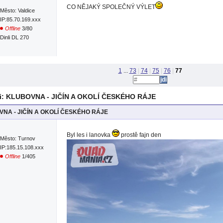
CO NĚJAKÝ SPOLEČNÝ VÝLET
Město: Valdice
IP:85.70.169.xxx
Offline
3/80
Dinli DL 270
1
...
73
|
74
|
75
|
76
|
77
i: KLUBOVNA - JIČÍN A OKOLÍ ČESKÉHO RÁJE
NA - JIČÍN A OKOLÍ ČESKÉHO RÁJE
Byl les i lanovka
prostě fajn den
Město: Turnov
IP:185.15.108.xxx
Offline
1/405