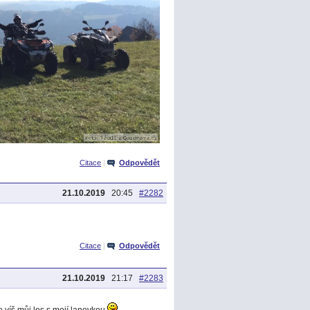
Citace
|
Odpovědět
21.10.2019
20:45
#2282
Citace
|
Odpovědět
21.10.2019
21:17
#2283
to víš můj les s mojí lanovkou