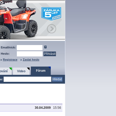
Email/nick:
Heslo:
Registrace
Zaslat heslo
Fórum
ování
Video
u:
30.04.2009
15:56