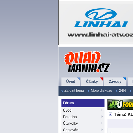
QuadMania.cz
Úvod
Články
Závody
Založit téma
Moje diskuze
24H
Fórum
Úvod
Téma: K
Poradna
Čtyřkolky
Cestování