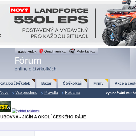
Quadmania.cz
Motorkáři.cz
Katalog čtyřkolek
Bazar
Čtyřkolkáři
Firmy
Akce a cest
Nové
Vše přečteno
Pravidla
Reklama
Vyhledávání ve Fór
LUBOVNA - JIČÍN A OKOLÍ ČESKÉHO RÁJE