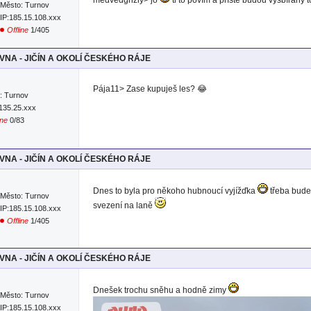
Město: Turnov
IP:185.15.108.xxx
Offline
1/405
NA - JIČÍN A OKOLÍ ČESKÉHO RÁJE
Pája11> Zase kupuješ les? 😂
: Turnov
.135.25.xxx
ine
0/83
NA - JIČÍN A OKOLÍ ČESKÉHO RÁJE
Dnes to byla pro někoho hubnoucí vyjížďka
třeba bude 
Město: Turnov
svezení na laně
IP:185.15.108.xxx
Offline
1/405
NA - JIČÍN A OKOLÍ ČESKÉHO RÁJE
Dnešek trochu sněhu a hodně zimy
Město: Turnov
IP:185.15.108.xxx