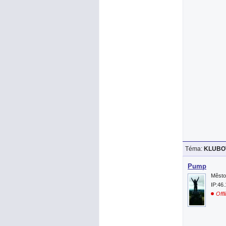
Téma:
KLUBOV
Pump
Město
IP:46
Offl