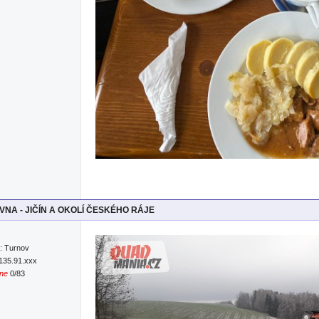
NA - JIČÍN A OKOLÍ ČESKÉHO RÁJE
: Turnov
.135.91.xxx
ine
0/83