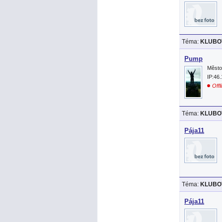
Téma:
KLUBOV
Pump
Město
IP:46
Offl
Téma:
KLUBOV
Pája11
Téma:
KLUBOV
Pája11