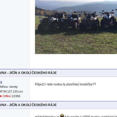
NA - JIČÍN A OKOLÍ ČESKÉHO RÁJE
ly
Pája11> kde rostou ty plzeňský houbičky??
Město: Semily
IP:94.127.133.xxx
Offline
1/1959
NA - JIČÍN A OKOLÍ ČESKÉHO RÁJE
mědvědgrizly> jo
ti to povím a příště budou vysbíráný 