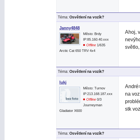
Téma:
Osvětlení na vozík?
Janny4848
Ahoj, 
Město: Brdy
nevýho
IP:85.160.40.xxx
Offline
1/635
světlo
Arctic Cat 650 TRV 4x4
Téma:
Osvětlení na vozík?
lukj
André>
Město: Turnov
na voz
IP:213.168.187.xxx
Offline
0/3
problé
Journeyman
stk vo
Gladiator X600
Téma:
Osvětlení na vozík?