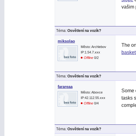
vašim 
Téma:
Osvětlení na vozík?
miksolao
The on
Město: Archlebov
baske
IP:1.54.7.xxx
Offline
0/2
Téma:
Osvětlení na vozík?
farareaa
Some 
Město: Abovce
tasks s
IP:42.112.55.xxx
Offline
0/4
comple
Téma:
Osvětlení na vozík?