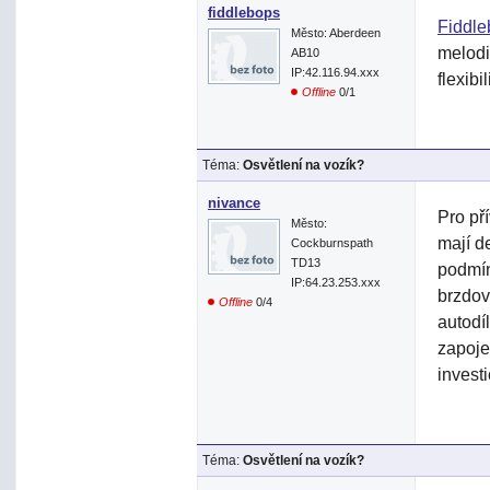
fiddlebops
Fiddle
Město: Aberdeen
melodi
AB10
IP:42.116.94.xxx
flexibi
Offline
0/1
Téma:
Osvětlení na vozík?
nivance
Pro př
Město:
mají de
Cockburnspath
TD13
podmín
IP:64.23.253.xxx
brzdov
Offline
0/4
autodí
zapoje
investi
Téma:
Osvětlení na vozík?