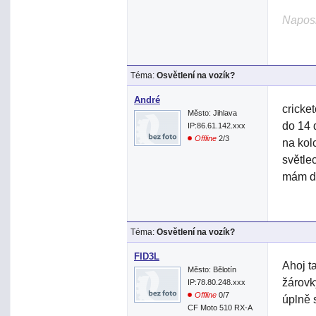
Naposl
Téma:
Osvětlení na vozík?
André
cricke
Město: Jihlava
do 14 
IP:86.61.142.xxx
Offline
2/3
na kol
světle
mám do
Téma:
Osvětlení na vozík?
FID3L
Ahoj t
Město: Bělotín
žárovk
IP:78.80.248.xxx
Offline
0/7
úplně 
CF Moto 510 RX-A