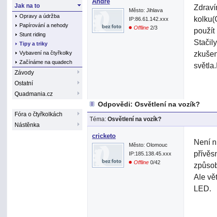
André
Jak na to
Zdraví
Město: Jihlava
Opravy a údržba
kolku(
IP:86.61.142.xxx
Papírování a nehody
Offline
2/3
použít
Stunt riding
Stačil
Tipy a triky
zkušen
Vybavení na čtyřkolky
Začínáme na quadech
světla
Závody
Ostatní
Quadmania.cz
Odpovědi: Osvětlení na vozík?
Fóra o čtyřkolkách
Téma:
Osvětlení na vozík?
Nástěnka
cricketo
Není n
Město: Olomouc
přívěs
IP:185.138.45.xxx
Offline
0/42
způsob
Ale vě
LED.