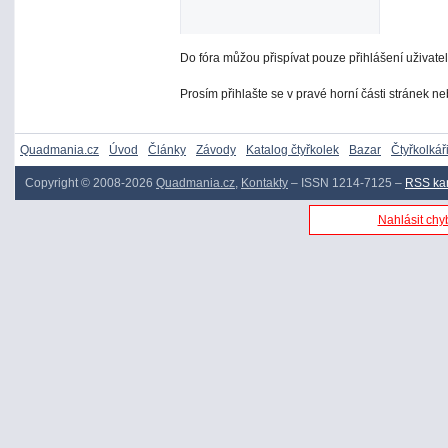
Do fóra můžou přispívat pouze přihlášení uživatel
Prosím přihlašte se v pravé horní části stránek n
Quadmania.cz
Úvod
Články
Závody
Katalog čtyřkolek
Bazar
Čtyřkolkář
Copyright © 2008-2026
Quadmania.cz
,
Kontakty
– ISSN 1214-7125 –
RSS ka
Nahlásit chyb