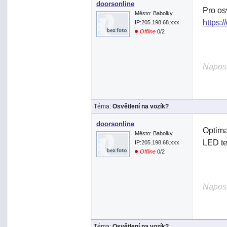
doorsonline
Pro os
Město: Babolky
https:/
IP:205.198.68.xxx
Offline
0/2
Naposl
Téma:
Osvětlení na vozík?
doorsonline
Optima
Město: Babolky
LED te
IP:205.198.68.xxx
Offline
0/2
Naposl
Téma:
Osvětlení na vozík?