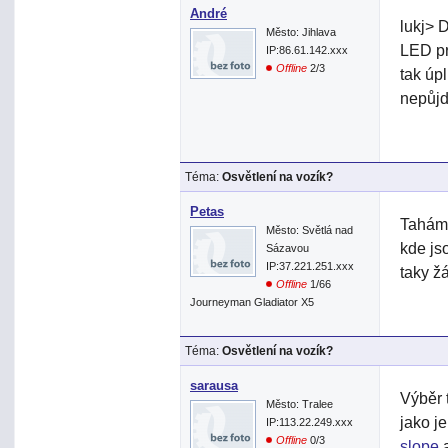
André
lukj> 
Město: Jihlava
LED pr
IP:86.61.142.xxx
Offline
2/3
tak úpl
nepůj
Téma:
Osvětlení na vozík?
Petas
Tahám 
Město: Světlá nad
kde js
Sázavou
IP:37.221.251.xxx
taky ž
Offline
1/66
Journeyman Gladiator X5
Téma:
Osvětlení na vozík?
sarausa
Výběr 
Město: Tralee
jako j
IP:113.22.249.xxx
Offline
0/3
slope
a