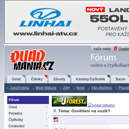
QuadMania.cz
Quadma
Úvod
Články
Závody
Katalog čtyřkolek
Bazar
Založit téma
Moje diskuze
24H
Nové
Vše přečteno
Pravid
Fórum
Úvod
Téma: Osvětlení na vozík?
Poradna
Čtyřkolky
Cestování