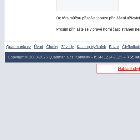
Do fóra můžou přispívat pouze přihlášení uživatel
Prosím přihlašte se v pravé horní části stránek n
Quadmania.cz
Úvod
Články
Závody
Katalog čtyřkolek
Bazar
Čtyřkolkář
Copyright © 2008-2026
Quadmania.cz
,
Kontakty
– ISSN 1214-7125 –
RSS ka
Nahlásit chyb