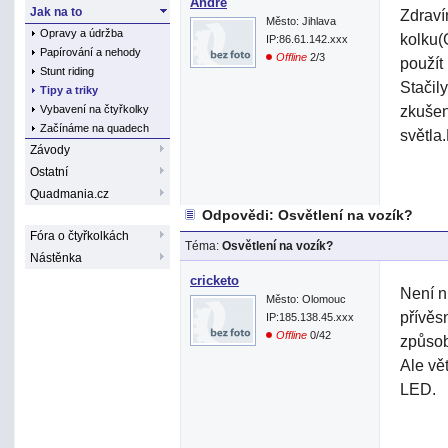
André
Jak na to
Zdraví
Město: Jihlava
Opravy a údržba
kolku(
IP:86.61.142.xxx
Papírování a nehody
Offline
2/3
použít
Stunt riding
Stačil
Tipy a triky
zkušen
Vybavení na čtyřkolky
Začínáme na quadech
světla
Závody
Ostatní
Quadmania.cz
Odpovědi: Osvětlení na vozík?
Fóra o čtyřkolkách
Téma:
Osvětlení na vozík?
Nástěnka
cricketo
Není n
Město: Olomouc
přívěs
IP:185.138.45.xxx
Offline
0/42
způsob
Ale vě
LED.