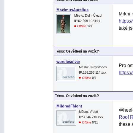
MaximusAurelius
Mrkni 
Město: Dolní Újezd
https:
IP:62.209.192.xxx
Offline
1/3
také j
Téma:
Osvětlení na vozík?
wordlesolver
Pro os
Město: Greystones
https:
IP:188.253.114.xxx
Offline
0/1
Téma:
Osvětlení na vozík?
MildredFMont
Wheelc
Město: Vídeň
Roof R
IP:39.46.210.xxx
Offline
0/11
these a