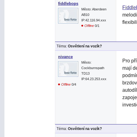
fiddlebops
Fiddle
Město: Aberdeen
melodi
AB10
IP:42.116.94.xxx
flexibi
Offline
0/1
Téma:
Osvětlení na vozík?
nivance
Pro př
Město:
mají de
Cockburnspath
TD13
podmín
IP:64.23.253.xxx
brzdov
Offline
0/4
autodí
zapoje
investi
Téma:
Osvětlení na vozík?