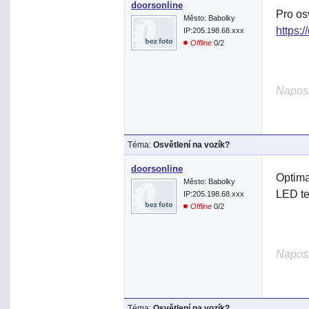
doorsonline
Pro os
Město: Babolky
https:/
IP:205.198.68.xxx
Offline
0/2
Naposl
Téma:
Osvětlení na vozík?
doorsonline
Optima
Město: Babolky
LED te
IP:205.198.68.xxx
Offline
0/2
Naposl
Téma:
Osvětlení na vozík?