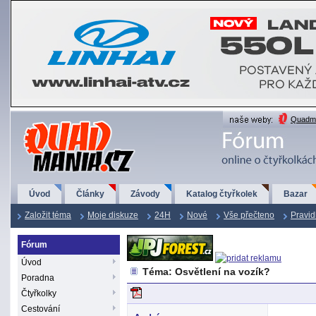
QuadMania.cz
Quadma
Úvod
Články
Závody
Katalog čtyřkolek
Bazar
Založit téma
Moje diskuze
24H
Nové
Vše přečteno
Pravid
Fórum
Úvod
Téma: Osvětlení na vozík?
Poradna
Čtyřkolky
Cestování