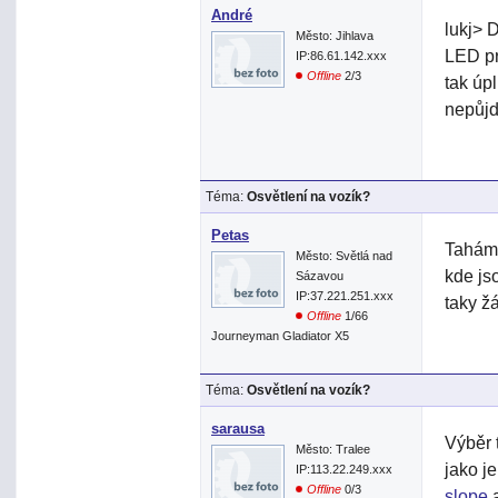
André
lukj> 
Město: Jihlava
LED pr
IP:86.61.142.xxx
Offline
2/3
tak úpl
nepůj
Téma:
Osvětlení na vozík?
Petas
Tahám 
Město: Světlá nad
kde js
Sázavou
IP:37.221.251.xxx
taky ž
Offline
1/66
Journeyman Gladiator X5
Téma:
Osvětlení na vozík?
sarausa
Výběr 
Město: Tralee
jako j
IP:113.22.249.xxx
Offline
0/3
slope
a