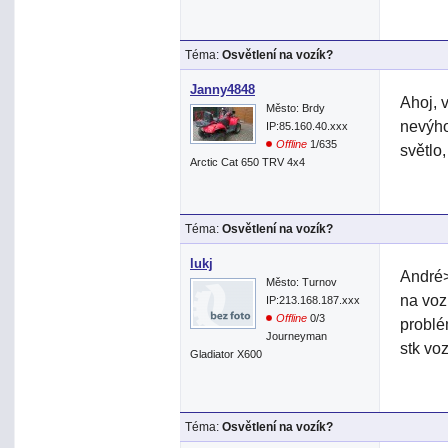
Téma:
Osvětlení na vozík?
Janny4848
Ahoj, 
Město: Brdy
nevýho
IP:85.160.40.xxx
Offline
1/635
světlo
Arctic Cat 650 TRV 4x4
Téma:
Osvětlení na vozík?
lukj
André>
Město: Turnov
na voz
IP:213.168.187.xxx
Offline
0/3
problé
Journeyman
stk vo
Gladiator X600
Téma:
Osvětlení na vozík?