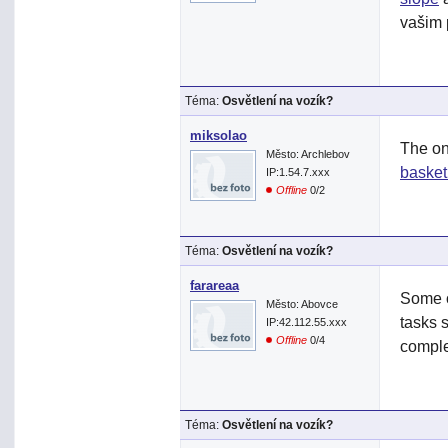
vašim 
Téma:
Osvětlení na vozík?
miksolao
The on
Město: Archlebov
baske
IP:1.54.7.xxx
Offline
0/2
Téma:
Osvětlení na vozík?
farareaa
Some 
Město: Abovce
tasks s
IP:42.112.55.xxx
Offline
0/4
comple
Téma:
Osvětlení na vozík?