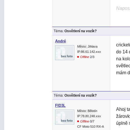
Naposl
Téma:
Osvětlení na vozík?
André
cricke
Město: Jihlava
do 14 
IP:86.61.142.xxx
Offline
2/3
na kol
světle
mám do
Téma:
Osvětlení na vozík?
FID3L
Ahoj t
Město: Bělotín
žárovk
IP:78.80.248.xxx
Offline
0/7
úplně 
CF Moto 510 RX-A