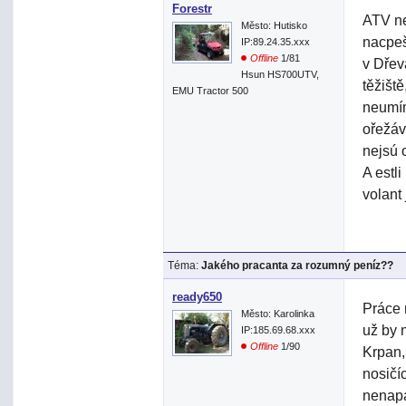
Forestr
ATV ne
Město: Hutisko
nacpeš
IP:89.24.35.xxx
Offline
1/81
v Dřev
Hsun HS700UTV,
těžišt
EMU Tractor 500
neumím
ořežáv
nejsú o
A estl
volant 
Téma:
Jakého pracanta za rozumný peníz??
ready650
Práce 
Město: Karolinka
už by 
IP:185.69.68.xxx
Offline
1/90
Krpan,
nosičí
nenapa