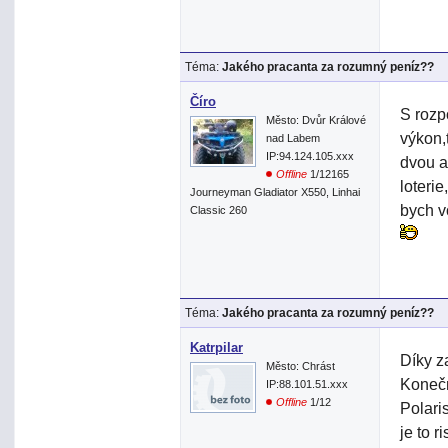
Téma:
Jakého pracanta za rozumný peníz??
Číro
S rozp
Město: Dvůr Králové
výkon,
nad Labem
IP:94.124.105.xxx
dvou a
Offline
1/12165
loteri
Journeyman Gladiator X550, Linhai
bych v
Classic 260
Téma:
Jakého pracanta za rozumný peníz??
Katrpilar
Díky z
Město: Chrást
Konečn
IP:88.101.51.xxx
Offline
1/12
Polaris
je to r