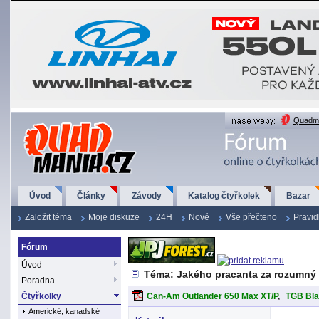
QuadMania.cz
Quadma
Úvod
Články
Závody
Katalog čtyřkolek
Bazar
Založit téma
Moje diskuze
24H
Nové
Vše přečteno
Pravid
Fórum
Úvod
Téma: Jakého pracanta za rozumný
Poradna
Čtyřkolky
Can-Am Outlander 650 Max XT/P
,
TGB Bla
Americké, kanadské