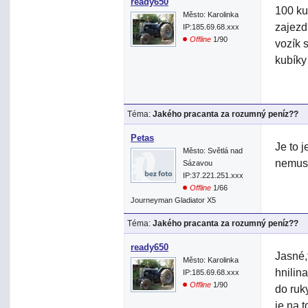
ready650
100 ku
Město: Karolinka
zajezd
IP:185.69.68.xxx
Offline
1/90
vozík 
kubíky
Téma:
Jakého pracanta za rozumný peníz??
Petas
Je to j
Město: Světlá nad
nemusí
Sázavou
IP:37.221.251.xxx
Offline
1/66
Journeyman Gladiator X5
Téma:
Jakého pracanta za rozumný peníz??
ready650
Jasné,
Město: Karolinka
hnilin
IP:185.69.68.xxx
Offline
1/90
do ruk
je na 