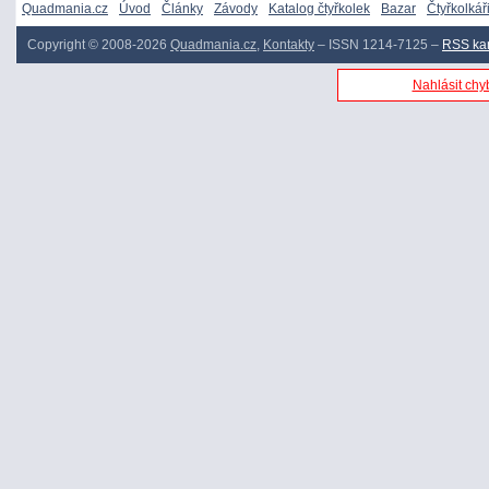
Quadmania.cz
Úvod
Články
Závody
Katalog čtyřkolek
Bazar
Čtyřkolkář
Copyright © 2008-2026
Quadmania.cz
,
Kontakty
– ISSN 1214-7125 –
RSS ka
Nahlásit chyb