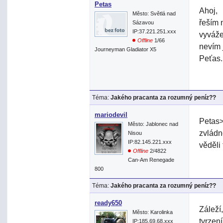
Petas
Ahoj,
Město: Světlá nad
řeším 
Sázavou
IP:37.221.251.xxx
vyváže
Offline
1/66
nevím 
Journeyman Gladiator X5
Peťas.
Téma:
Jakého pracanta za rozumný peníz??
mariodevil
Petas>
Město: Jablonec nad
zvládn
Nisou
IP:82.145.221.xxx
věděli 
Offline
2/4822
Can-Am Renegade
800
Téma:
Jakého pracanta za rozumný peníz??
ready650
Záleží
Město: Karolinka
tvrzen
IP:185.69.68.xxx