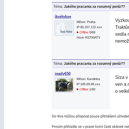
Téma:
Jakého pracanta za rozumný peníz??
íkvétykve
Vyzkou
Město: Praha
Traktů
IP:85.207.122.xxx
Offline
0/68
sedla 
Hsun HS700ATV
nemožn
Téma:
Jakého pracanta za rozumný peníz??
ready650
Slza v
Město: Karolinka
ven a 
IP:185.69.68.xxx
Offline
1/90
o velké
Do fóra můžou přispívat pouze přihlášení uživatel
Prosím přihlašte se v pravé horní části stránek n