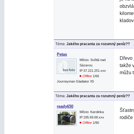
obzvlá
kilome
kladov
Téma:
Jakého pracanta za rozumný peníz??
Petas
Dřevo 
Město: Světlá nad
takže 
Sázavou
IP:37.221.251.xxx
můžu t
Offline
1/66
Journeyman Gladiator X5
Téma:
Jakého pracanta za rozumný peníz??
ready650
Šťastn
Město: Karolinka
rodiče
IP:185.69.68.xxx
Offline
1/90