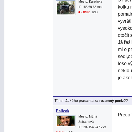
Město: Karolinka
kolku 
IP:185.69.68.xxx
Offline
1/90
pomale
vyvrát
vysoko
otočit
Já řeši
mi o p
sedl,o
lese v
neklou
je ako
Téma:
Jakého pracanta za rozumný peníz??
Palicak
Preco 
Město: Nižná
Šebastová
IP:194.154.247.xxx