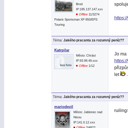
spoluj
Brod
IP:185.137.147.xxx
Offline
11/3274
https:
Polaris Sportsman XP 850/EPS
Touring
Téma:
Jakého pracanta za rozumný peníz??
Katrpilar
Jo ma 
Město: Chrást
https:
IP:93.99.49.xxx
Offline
1/12
přizpůs
let
.
Téma:
Jakého pracanta za rozumný peníz??
mariodevil
ruilin
Město: Jablonec nad
Nisou
IP:141.0.12.xxx
Offline
2/4822