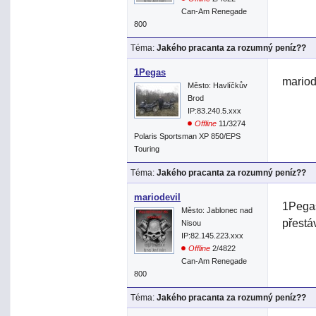
Can-Am Renegade
800
Téma:
Jakého pracanta za rozumný peníz??
1Pegas
mariod
Město: Havlíčkův
Brod
IP:83.240.5.xxx
Offline
11/3274
Polaris Sportsman XP 850/EPS
Touring
Téma:
Jakého pracanta za rozumný peníz??
mariodevil
1Pegas
Město: Jablonec nad
přestáv
Nisou
IP:82.145.223.xxx
Offline
2/4822
Can-Am Renegade
800
Téma:
Jakého pracanta za rozumný peníz??