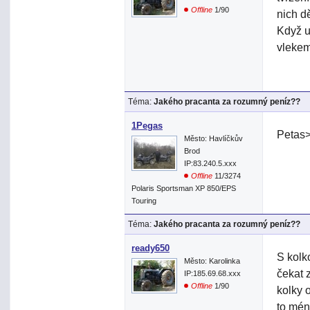
Offline
1/90
nich dě
Když u
vlekem
Téma:
Jakého pracanta za rozumný peníz??
1Pegas
Petas>
Město: Havlíčkův
Brod
IP:83.240.5.xxx
Offline
11/3274
Polaris Sportsman XP 850/EPS
Touring
Téma:
Jakého pracanta za rozumný peníz??
ready650
S kolk
Město: Karolinka
čekat 
IP:185.69.68.xxx
Offline
1/90
kolky 
to mén