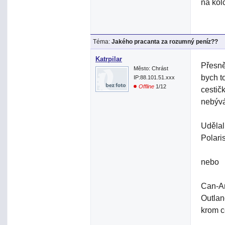
na kol
Téma:
Jakého pracanta za rozumný peníz??
Katrpilar
Přesně
Město: Chrást
bych t
IP:88.101.51.xxx
Offline
1/12
cestič
nebývá
Udělal
Polar
nebo
Can-A
Outlan
krom c