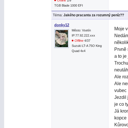
Offline
1/9
TGB Blade 1000 EFI
Téma:
Jakého pracanta za rozumný peníz??
donky12
Moje v
Město: Vsetín
Nedám 
IP:77.92.222.xxx
Offline
4/37
několi
Suzuki LT-A 75O King
Prvně 
Quad 4x4
a to je
Trochu 
neutáh
Ale ro
Ale ne
vubec 
Jezdil
je co 
Já kro
kopce 
Kůrovc