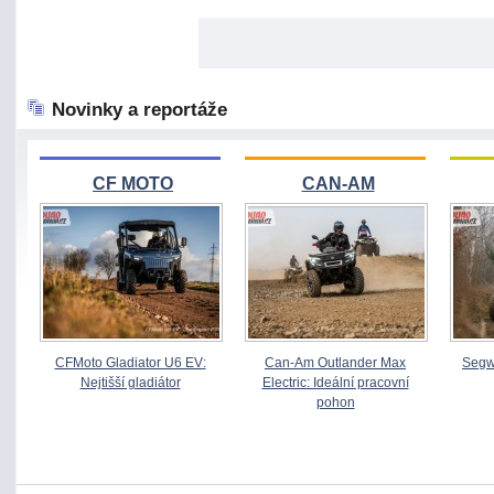
Novinky a reportáže
CF MOTO
CAN-AM
CFMoto Gladiator U6 EV:
Can-Am Outlander Max
Segw
Nejtišší gladiátor
Electric: Ideální pracovní
pohon