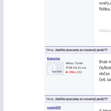
svah),a
řídítka.
Naposl
Téma:
Jakého pracanta za rozumný peníz??
Katrpilar
Bratr 
Město: Chrást
čtyřko
IP:88.101.51.xxx
Offline
1/12
občas 
četl, 
Téma:
Jakého pracanta za rozumný peníz??
ready650
S litr