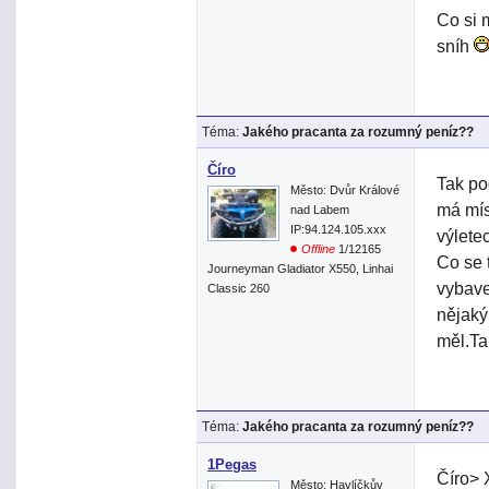
Co si 
sníh
Téma:
Jakého pracanta za rozumný peníz??
Číro
Tak po
Město: Dvůr Králové
má mís
nad Labem
IP:94.124.105.xxx
výlete
Offline
1/12165
Co se 
Journeyman Gladiator X550, Linhai
vybave
Classic 260
nějaký
měl.Ta
Téma:
Jakého pracanta za rozumný peníz??
1Pegas
Číro> 
Město: Havlíčkův