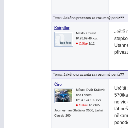
Téma:
Jakého pracanta za rozumný peníz??
Katrpilar
Ještě 
Město: Chrást
stepko
IP:93.99.49.xxx
Offline
1/12
Utahne
přivez
Téma:
Jakého pracanta za rozumný peníz??
Číro
Určítě
Město: Dvůr Králové
570tka
nad Labem
IP:94.124.105.xxx
nejvíc
Offline
1/12165
táhneš
Journeyman Gladiator X550, Linhai
někam 
Classic 260
pohod