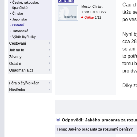
Katrpilar
České, rakouské,
Čau ch
Město: Chrást
španělské
tážu s
IP:88.101.51.xxx
Čínské
Offline
1/12
po ves
Japonské
Ostatní
Taiwanské
Nyní b
Výběr čtyřkolky
cca 28
Cestování
se ani
Jak na to
to pot
Závody
tomu b
Ostatní
pro dv
Quadmania.cz
Fóra o čtyřkolkách
Díky z
Nástěnka
Odpovědi: Jakého pracanta za roz
Téma:
Jakého pracanta za rozumný peníz??