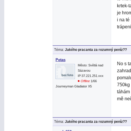
krtek-
je hro
i na t
trápení
Téma:
Jakého pracanta za rozumný peníz??
Petas
No s t
Město: Světlá nad
zahrad
Sázavou
IP:37.221.251.xxx
pomalu
Offline
1/66
750kg 
Journeyman Gladiator X5
táhám 
mě neč
Téma:
Jakého pracanta za rozumný peníz??