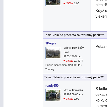
Offline
1/90
nich dě
Když u
vlekem
Téma:
Jakého pracanta za rozumný peníz??
1Pegas
Petas>
Město: Havlíčkův
Brod
IP:83.240.5.xxx
Offline
11/3274
Polaris Sportsman XP 850/EPS
Touring
Téma:
Jakého pracanta za rozumný peníz??
ready650
S kolk
Město: Karolinka
čekat 
IP:185.69.68.xxx
Offline
1/90
kolky 
to mén