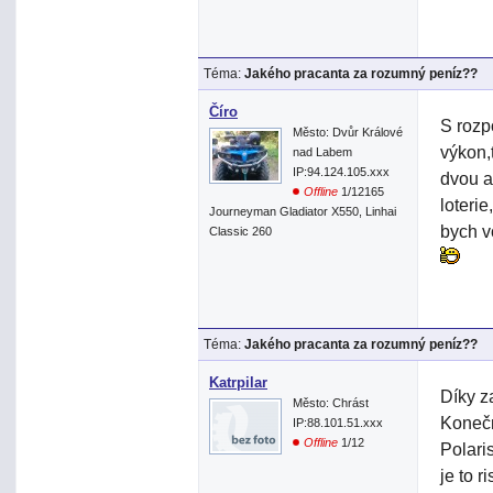
Téma:
Jakého pracanta za rozumný peníz??
Číro
S rozp
Město: Dvůr Králové
výkon,
nad Labem
IP:94.124.105.xxx
dvou a
Offline
1/12165
loteri
Journeyman Gladiator X550, Linhai
bych v
Classic 260
Téma:
Jakého pracanta za rozumný peníz??
Katrpilar
Díky z
Město: Chrást
Konečn
IP:88.101.51.xxx
Offline
1/12
Polaris
je to r