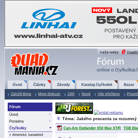
QuadMania.cz
Quadma
Úvod
Články
Závody
Katalog čtyřkolek
Bazar
Založit téma
Moje diskuze
24H
Nové
Vše přečteno
Pravid
Fórum
Úvod
Téma: Jakého pracanta za rozumný
Poradna
Čtyřkolky
Can-Am Outlander 650 Max XT/P
,
TGB Bla
Americké, kanadské