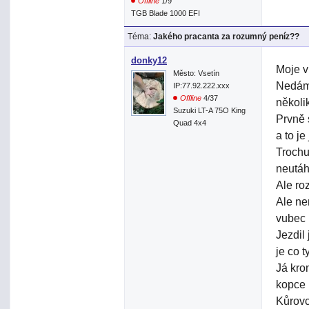
Offline
1/9
TGB Blade 1000 EFI
Téma:
Jakého pracanta za rozumný peníz??
donky12
Moje v
Město: Vsetín
Nedám 
IP:77.92.222.xxx
Offline
4/37
několi
Suzuki LT-A 75O King
Prvně 
Quad 4x4
a to je
Trochu 
neutáh
Ale ro
Ale ne
vubec 
Jezdil
je co 
Já kro
kopce 
Kůrovc