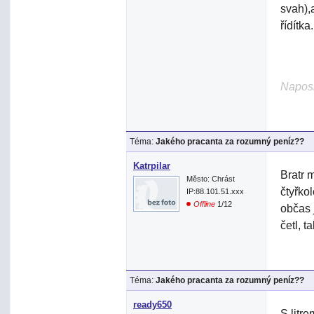
svah),a
řídítka.
Naposl
Téma:
Jakého pracanta za rozumný peníz??
Katrpilar
Bratr 
Město: Chrást
čtyřko
IP:88.101.51.xxx
Offline
1/12
občas 
četl, 
Téma:
Jakého pracanta za rozumný peníz??
ready650
S litr