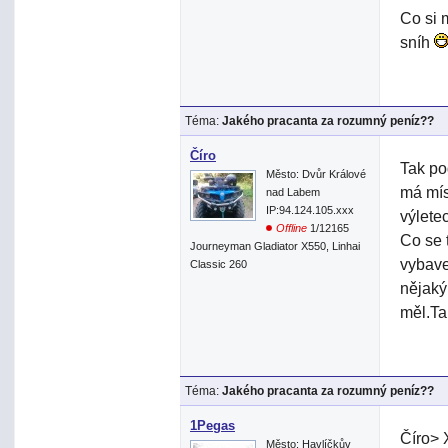
Co si 
sníh
Téma:
Jakého pracanta za rozumný peníz??
Číro
Tak po
Město: Dvůr Králové
má mís
nad Labem
IP:94.124.105.xxx
výlete
Offline
1/12165
Co se 
Journeyman Gladiator X550, Linhai
vybave
Classic 260
nějaký
měl.Ta
Téma:
Jakého pracanta za rozumný peníz??
1Pegas
Číro> 
Město: Havlíčkův