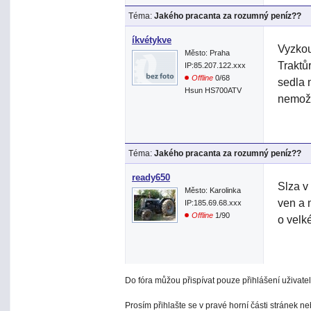
Téma:
Jakého pracanta za rozumný peníz??
íkvétykve
Vyzkou
Město: Praha
Traktů
IP:85.207.122.xxx
Offline
0/68
sedla 
Hsun HS700ATV
nemožn
Téma:
Jakého pracanta za rozumný peníz??
ready650
Slza v
Město: Karolinka
ven a 
IP:185.69.68.xxx
Offline
1/90
o velké
Do fóra můžou přispívat pouze přihlášení uživatel
Prosím přihlašte se v pravé horní části stránek n