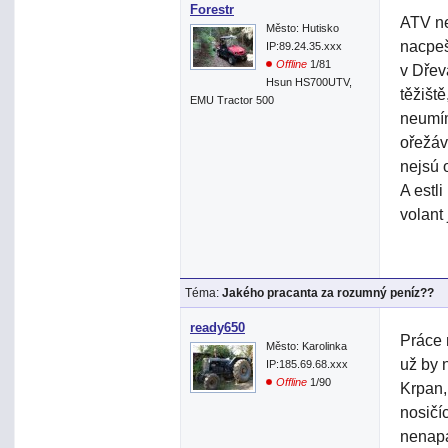
Forestr
ATV ne
Město: Hutisko
nacpeš
IP:89.24.35.xxx
Offline
1/81
v Dřev
Hsun HS700UTV,
těžišt
EMU Tractor 500
neumím
ořežáv
nejsú o
A estl
volant 
Téma:
Jakého pracanta za rozumný peníz??
ready650
Práce 
Město: Karolinka
už by 
IP:185.69.68.xxx
Offline
1/90
Krpan,
nosičí
nenapa