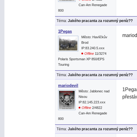
Can-Am Renegade
800
Téma:
Jakého pracanta za rozumný peníz??
1Pegas
mariod
Město: Havlíčkův
Brod
IP:83.240.5.xxx
Offline
11/3274
Polaris Sportsman XP 850/EPS
Touring
Téma:
Jakého pracanta za rozumný peníz??
mariodevil
1Pegas
Město: Jablonec nad
přestáv
Nisou
IP:82.145.223.xxx
Offline
2/4822
Can-Am Renegade
800
Téma:
Jakého pracanta za rozumný peníz??