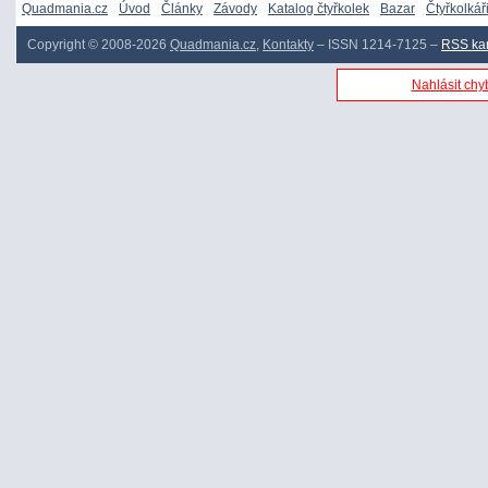
Quadmania.cz
Úvod
Články
Závody
Katalog čtyřkolek
Bazar
Čtyřkolkář
Copyright © 2008-2026
Quadmania.cz
,
Kontakty
– ISSN 1214-7125 –
RSS ka
Nahlásit chyb