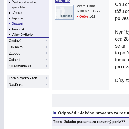
Katrpilar
České, rakouské,
Čau ch
Město: Chrást
španělské
tážu s
IP:88.101.51.xxx
Čínské
Offline
1/12
po ves
Japonské
Ostatní
Taiwanské
Nyní b
Výběr čtyřkolky
cca 28
Cestování
se ani
Jak na to
to pot
Závody
tomu b
Ostatní
pro dv
Quadmania.cz
Fóra o čtyřkolkách
Díky z
Nástěnka
Odpovědi: Jakého pracanta za roz
Téma:
Jakého pracanta za rozumný peníz??