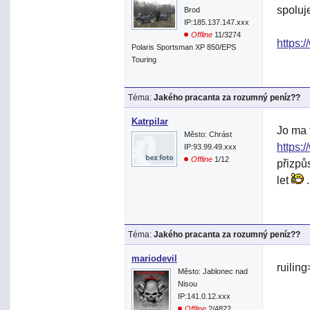
spoluj
Brod
IP:185.137.147.xxx
Offline
11/3274
https:
Polaris Sportsman XP 850/EPS
Touring
Téma:
Jakého pracanta za rozumný peníz??
Katrpilar
Jo ma 
Město: Chrást
https:
IP:93.99.49.xxx
Offline
1/12
přizpůs
let
.
Téma:
Jakého pracanta za rozumný peníz??
mariodevil
ruilin
Město: Jablonec nad
Nisou
IP:141.0.12.xxx
Offline
2/4822