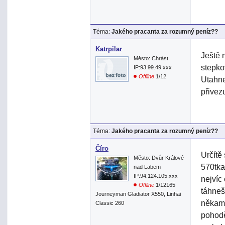
Téma:
Jakého pracanta za rozumný peníz??
Katrpilar
Ještě 
Město: Chrást
stepko
IP:93.99.49.xxx
Offline
1/12
Utahne
přivez
Téma:
Jakého pracanta za rozumný peníz??
Číro
Určítě
Město: Dvůr Králové
570tka
nad Labem
IP:94.124.105.xxx
nejvíc
Offline
1/12165
táhneš
Journeyman Gladiator X550, Linhai
někam 
Classic 260
pohod