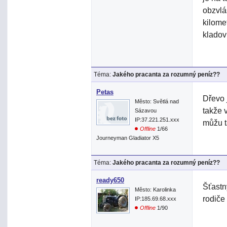
obzvlá
kilome
kladov
Téma:
Jakého pracanta za rozumný peníz??
Petas
Dřevo 
Město: Světlá nad
takže 
Sázavou
IP:37.221.251.xxx
můžu t
Offline
1/66
Journeyman Gladiator X5
Téma:
Jakého pracanta za rozumný peníz??
ready650
Šťastn
Město: Karolinka
rodiče
IP:185.69.68.xxx
Offline
1/90