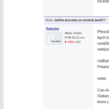
na kol
Téma:
Jakého pracanta za rozumný peníz??
Katrpilar
Přesně
Město: Chrást
bych t
IP:88.101.51.xxx
Offline
1/12
cestič
nebývá
Udělal
Polar
nebo
Can-A
Outlan
krom c