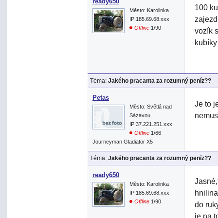
ready650
100 ku
Město: Karolinka
zajezd
IP:185.69.68.xxx
Offline
1/90
vozík 
kubíky
Téma:
Jakého pracanta za rozumný peníz??
Petas
Je to j
Město: Světlá nad
nemusí
Sázavou
IP:37.221.251.xxx
Offline
1/66
Journeyman Gladiator X5
Téma:
Jakého pracanta za rozumný peníz??
ready650
Jasné,
Město: Karolinka
hnilin
IP:185.69.68.xxx
Offline
1/90
do ruk
je na 