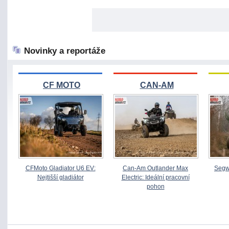
Novinky a reportáže
CF MOTO
CAN-AM
CFMoto Gladiator U6 EV:
Can-Am Outlander Max
Segw
Nejtišší gladiátor
Electric: Ideální pracovní
pohon