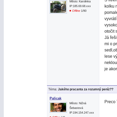
Město: Karolinka
kolku 
IP:185.69.68.xxx
Offline
1/90
pomale
vyvrát
vysoko
otočit
Já řeši
mi o p
sedl,o
lese v
neklou
je ako
Téma:
Jakého pracanta za rozumný peníz??
Palicak
Preco 
Město: Nižná
Šebastová
IP:194.154.247.xxx