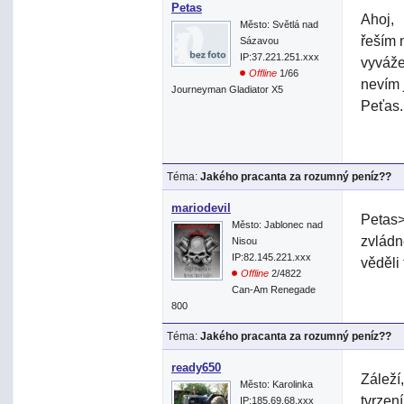
Petas
Ahoj,
Město: Světlá nad
řeším 
Sázavou
IP:37.221.251.xxx
vyváže
Offline
1/66
nevím 
Journeyman Gladiator X5
Peťas.
Téma:
Jakého pracanta za rozumný peníz??
mariodevil
Petas>
Město: Jablonec nad
zvládn
Nisou
IP:82.145.221.xxx
věděli 
Offline
2/4822
Can-Am Renegade
800
Téma:
Jakého pracanta za rozumný peníz??
ready650
Záleží
Město: Karolinka
tvrzen
IP:185.69.68.xxx