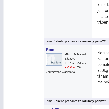
krtek-
je hro
i na t
trápení
Téma:
Jakého pracanta za rozumný peníz??
Petas
No s t
Město: Světlá nad
zahrad
Sázavou
IP:37.221.251.xxx
pomalu
Offline
1/66
750kg 
Journeyman Gladiator X5
táhám 
mě neč
Téma:
Jakého pracanta za rozumný peníz??