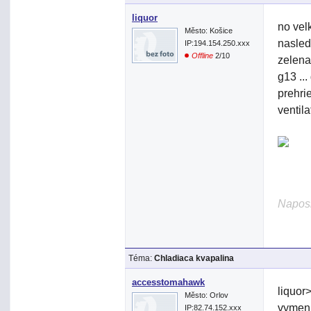
liquor
no vel
Město: Košice
nasled
IP:194.154.250.xxx
Offline
2/10
zelena
g13 ...
prehri
ventil
Naposl
Téma:
Chladiaca kvapalina
accesstomahawk
liquor>
Město: Orlov
vymeni
IP:82.74.152.xxx