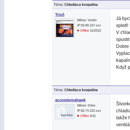
Téma:
Chladiaca kvapalina
Trloň
Já byc
Město: Vsetín
spletl!
IP:93.89.107.xxx
Offline
11/2510
V chla
spustit
Dobre s
Vyplac
kapali
Když p
Téma:
Chladiaca kvapalina
accesstomahawk
Štvork
Město: Orlov
chladi
IP:82.74.152.xxx
Offline
6/11
takže 
ventil