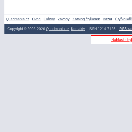
Quadmania.cz
Úvod
Články
Závody
Katalog čtyřkolek
Bazar
Čtyřkolkář
Copyright © 2008-2026
Quadmania.cz
,
Kontakty
– ISSN 1214-7125 –
RSS ka
Nahlásit chyb