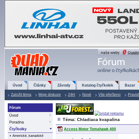
QuadMania.cz
Quadma
Úvod
Články
Závody
Katalog čtyřkolek
Bazar
Založit téma
Moje diskuze
24H
Nové
Vše přečteno
Pravid
Fórum
Úvod
Téma: Chladiaca kvapalina
Poradna
Čtyřkolky
Access Motor Tomahawk 400
Americké, kanadské