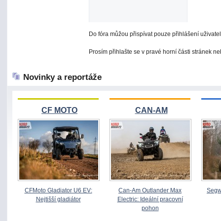
Do fóra můžou přispívat pouze přihlášení uživatel
Prosím přihlašte se v pravé horní části stránek n
Novinky a reportáže
CF MOTO
CAN-AM
CFMoto Gladiator U6 EV:
Can-Am Outlander Max
Segw
Nejtišší gladiátor
Electric: Ideální pracovní
pohon