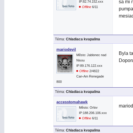
sa mi 
IP:82.74.152.xxx
Offline
6/11
pumpa 
mesiac
Téma:
Chladiaca kvapalina
mariodevil
Byla t
Město: Jablonec nad
Doporu
Nisou
IP:89.176.122.xxx
Offline
2/4822
Can-Am Renegade
800
Téma:
Chladiaca kvapalina
accesstomahawk
mariod
Město: Orlov
IP:188.206.106.xxx
Offline
6/11
Téma:
Chladiaca kvapalina