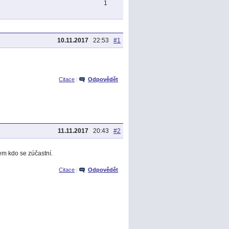
1
10.11.2017
22:53
#1
Citace
|
Odpovědět
11.11.2017
20:43
#2
šem kdo se zúčastní.
Citace
|
Odpovědět