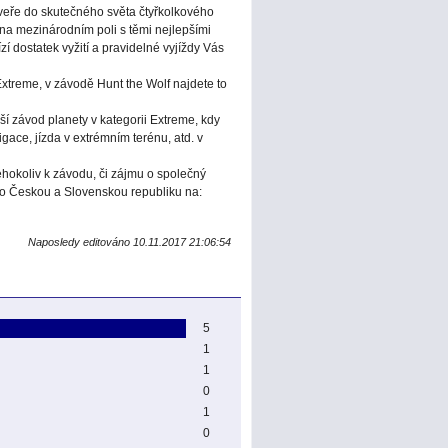
dveře do skutečného světa čtyřkolkového
na mezinárodním poli s těmi nejlepšími
zí dostatek vyžití a pravidelné vyjíždy Vás
Extreme, v závodě Hunt the Wolf najdete to
í závod planety v kategorii Extreme, kdy
ace, jízda v extrémním terénu, atd. v
čehokoliv k závodu, či zájmu o společný
ro Českou a Slovenskou republiku na:
Naposledy editováno 10.11.2017 21:06:54
5
1
1
0
1
0