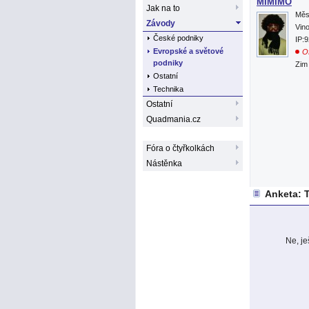
MIMIMO
Jak na to
Měs
Závody
Vin
České podniky
IP:
Evropské a světové
Of
podniky
Zim
Ostatní
Technika
Ostatní
Quadmania.cz
Fóra o čtyřkolkách
Nástěnka
Anketa: T
Ne, j