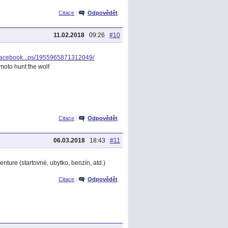
Citace
|
Odpovědět
11.02.2018
09:26
#10
.facebook...ps/1955965871312049/
moto hunt the wolf
Citace
|
Odpovědět
06.03.2018
18:43
#11
enture (startovné, ubytko, benzín, atd.)
Citace
|
Odpovědět