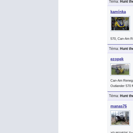
Téma:
Hunt th
kamínka
570, Can-Am R
Téma:
Hunt th
ezopek
Can-Am Reneg
Outlander 570
Téma:
Hunt th
manas76