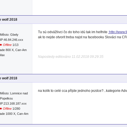
e wolf 2018
Tu sú odvážlivci čo do toho idú tak im helfnite
:http://www
Město: Gbely
ak to nejde otvorit treba najst na facebooku Slováci na CF
IP:46.84.246.xxx
Offline
1/13
ade 800 X, Can-Am
 Max
Naposledy editováno 11.02.2018 09:29:35
e wolf 2018
na kolik to celé cca přijde jednoho jezdce?...kategorie Adv
Město: Lomnice nad
Popelkou
IP:213.168.187.xxx
Offline
1/280
ade 1000 X, Can-Am