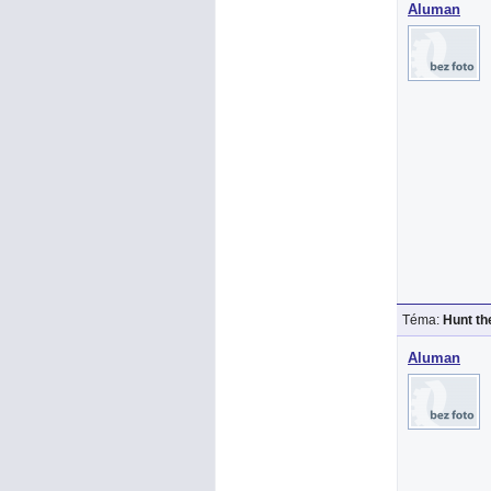
Aluman
Téma:
Hunt th
Aluman