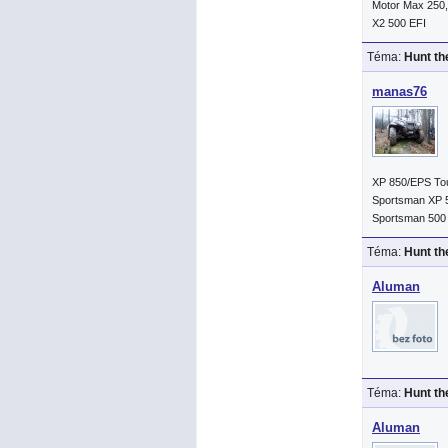
Motor Max 250,
X2 500 EFI
Téma:
Hunt th
manas76
XP 850/EPS Tou
Sportsman XP 5
Sportsman 500
Téma:
Hunt th
Aluman
Téma:
Hunt th
Aluman