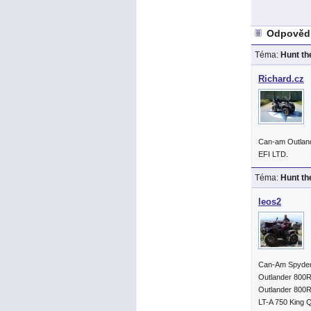
Odpovědi
Téma:
Hunt th
Richard.cz
Can-am Outlan
EFI LTD.
Téma:
Hunt th
leos2
Can-Am Spyde
Outlander 800
Outlander 800R
LT-A 750 King 