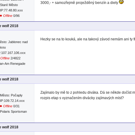
3000,- + samozřejmě proježděný benzín a diety
Staré Město
IP:77.48.80.xxx
Offline
0/96
e wolf 2018
Hezky se na to kouká, ale na takový závod nemám ani ty f
ěsto: Jablonec nad
isou
P:107.167.106.xxx
Offline
2/4822
an-Am Renegade
e wolf 2018
Zajímalo by mě to z pohledu diváka. Dá se někde dočíst 
Město: Počaply
rozpis etap s vyznačením divácky zajímavých míst?
IP:109.72.14.xxx
Offline
0/31
Polaris Sportsman
e wolf 2018