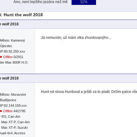
Ano, není lepšího jezdce než mě
11%
: Hunt the wolf 2018
e wolf 2018
Já nemusím, už mám vlka zhuntovanýho...
Město: Kamenný
Újezdec
IP:80.92.250.xxx
Offline
0/2911
der Max 800R H.O.
e wolf 2018
Hunt od slova Huntovat a ještě za to platit. Držím palce v
Město: Moravské
Budějovice
IP:82.144.159.xxx
Offline
44/2795
r RS, Can-Am
R Max XT-P, Can-Am
 Max XT-P, Suzuki
Quad 4x4, Access