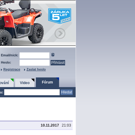
Email/nick:
Heslo:
Registrace
Zaslat heslo
Fórum
ování
Video
u:
10.11.2017
21:03