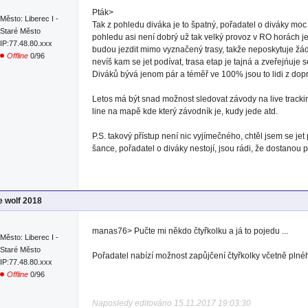
Pták>
Město: Liberec I -
Tak z pohledu diváka je to špatný, pořadatel o diváky moc
Staré Město
pohledu asi není dobrý už tak velký provoz v RO horách j
IP:77.48.80.xxx
budou jezdit mimo vyznačený trasy, takže neposkytuje žá
Offline
0/96
nevíš kam se jet podívat, trasa etap je tajná a zveřejńuje
Diváků bývá jenom pár a téměř ve 100% jsou to lidi z dop
Letos má být snad možnost sledovat závody na live tracki
line na mapě kde který závodník je, kudy jede atd.
P.S. takový přístup není nic vyjímečného, chtěl jsem se 
šance, pořadatel o diváky nestojí, jsou rádi, že dostano
e wolf 2018
manas76> Pučte mi někdo čtyřkolku a já to pojedu ...
Město: Liberec I -
Staré Město
Pořadatel nabízí možnost zapůjčení čtyřkolky včetně plnéh
IP:77.48.80.xxx
Offline
0/96
Naposledy editováno 15.11.2017 19:03:30