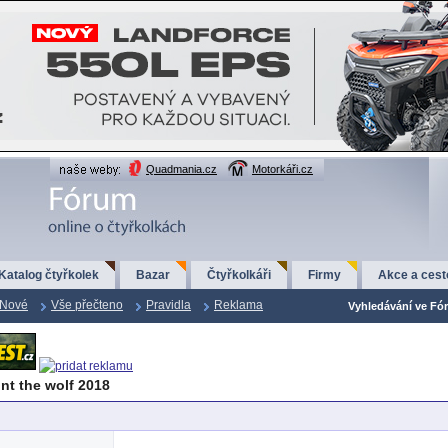
Quadmania.cz
Motorkáři.cz
Katalog čtyřkolek
Bazar
Čtyřkolkáři
Firmy
Akce a cest
Nové
Vše přečteno
Pravidla
Reklama
Vyhledávání ve Fór
nt the wolf 2018