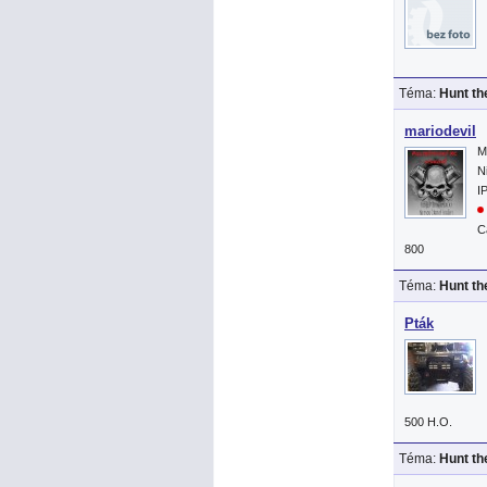
Téma:
Hunt th
mariodevil
M
N
I
C
800
Téma:
Hunt th
Pták
500 H.O.
Téma:
Hunt th