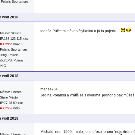
 Polaris Sportsman
e wolf 2018
leos2> Pučte mi někdo čtyřkolku a já to pojedu ...
Město: Skalica
IP:188.123.115.xxx
Offline
8/4202
Polaris Sportsman
ring, Polaris
50/EPS, Polaris
 H.O.
e wolf 2018
manas76>
Město: Liberec I -
Jeď na Polarisu a vrátíš se s dvouma, jednoho pak můžeš
Staré Město
IP:77.48.80.xxx
Offline
0/96
e wolf 2018
Michale, není 1500,- málo, je to přece jenom "nejextrémně
Město: Liberec I -