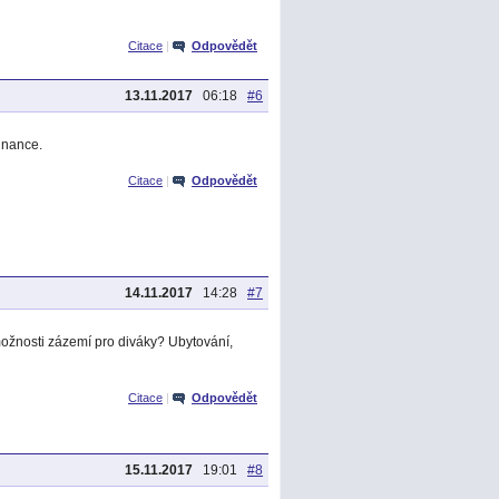
Citace
|
Odpovědět
13.11.2017
06:18
#6
inance.
Citace
|
Odpovědět
14.11.2017
14:28
#7
možnosti zázemí pro diváky? Ubytování,
Citace
|
Odpovědět
15.11.2017
19:01
#8