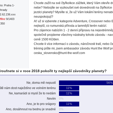
Chcete zažít na své čtyřkolkce zážitek, který Vám otevře 
to: Praha 1-
nebe? Nebojíte se vyzkoušet své dovednosti na čtyřkolce 
ohrady
jezdci planety? Myslíte si, že už Vám lokální terény nenabí
92.62.236.xxx
neuspokojují?
fline
9/1403
Ať už si vyberete z kategorie Adventure, Crossover nebo 
 350
nejlepší, co rumunská příroda a tamnější terén nabízí.
Pro zájemce nabízím 1 - 2 denní přípravu na nejextrémnějš
společně projdeme všechny nástrahy tohoto závodu - navig
ceně 1500 Kč/den.
Chcete-li více informací o závodu, náročnosti tratí, nebo 
tréning pište mi, jsem ambasador závodu Hunt the Wolf p
ceska_slovensko@hunt-the-wolf.com
roufnete si v roce 2018 pokořit ty nejlepší závodníky planety?
Ne, doma mě nepustí
56%
eště nám dost naježdíno ve volném terénu
11%
Ne, kamarádi si myslí že to nedám
11%
Nevím
0%
Ano, je to pro srágory
11%
Ano, dosáhnout na bednu je snadné
0%