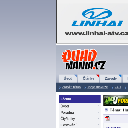
QuadMania.cz
Úvod
Články
Závody
Založit téma
Moje diskuze
24H
Fórum
Úvod
Téma: Hu
Poradna
Čtyřkolky
Cestování