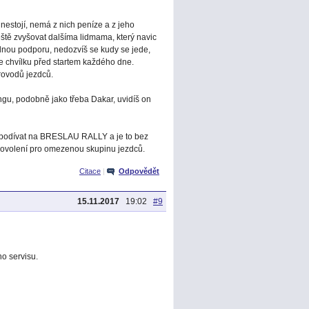
 nestojí, nemá z nich peníze a z jeho
eště zvyšovat dalšíma lidmama, který navic
dnou podporu, nedozvíš se kudy se jede,
 se chvílku před startem každého dne.
rovodů jezdců.
ngu, podobně jako třeba Dakar, uvidíš on
jet podívat na BRESLAU RALLY a je to bez
u povolení pro omezenou skupinu jezdců.
Citace
|
Odpovědět
15.11.2017
19:02
#9
o servisu.