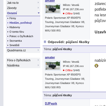
amater
Jak na to
zdarec
Město: Veselá
Závody
potřeb
IP:46.167.236.xxx
Ostatní
Offline
5/445
na les
Polaris Sportsman XP 850/EPS
Firmy
půjčov
Touring, Journeyman Gladiator X8,
Hledám, potřebuji
Journeyman Gladiator X8, Kymco
Klubovny
MXU 500 IRS
Uzavře
O tomto fóru
Pokec o čtyřkolkách
Seznamka
Odpovědi: půjčení 4kolky
Smetiště
Téma:
půjčení 4kolky
Quadmania.cz
amater
nabízí
Fóra o čtyřkolkách
Město: Veselá
Nástěnka
IP:46.167.236.xxx
Offline
5/445
Polaris Sportsman XP 850/EPS
Touring, Journeyman Gladiator X8,
Journeyman Gladiator X8, Kymco
MXU 500 IRS
Téma:
půjčení 4kolky
DJPepik