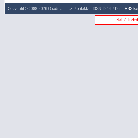
Copyright © 2008-2026
Quadmania.cz
,
Kontakty
– ISSN 1214-7125 –
RSS ka
Nahlásit chyb