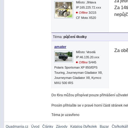
za jed
Město: Jihlava
Za 14t
IP:165.225.72.xxx
Offline
3/215
nepůjč
CF Moto X520
Téma:
půjčení 4kolky
amater
Za obě
Město: Veselá
IP:46.135.20.xxx
Offline
5/445
Polaris Sportsman XP 850/EPS
Touring, Journeyman Gladiator X8,
Journeyman Gladiator X8, Kymco
MXU 500 IRS
Do fóra můžou přispívat pouze přihlášení uživatel
Prosím přihlašte se v pravé horní části stránek n
Téma je uzavřeno
Quadmania.cz
Úvod
Články
Závody
Katalog čtyřkolek
Bazar
Čtyřkolkář