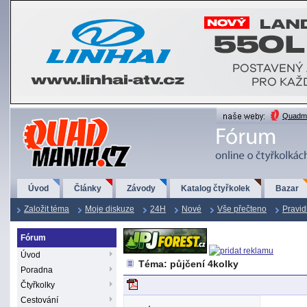
QuadMania.cz
Quadma
Úvod
Články
Závody
Katalog čtyřkolek
Bazar
Založit téma
Moje diskuze
24H
Nové
Vše přečteno
Pravid
Fórum
Úvod
Téma: půjčení 4kolky
Poradna
Čtyřkolky
Cestování