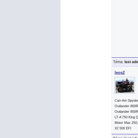
Téma:
last ad
leos2
Can-Am Spyde
Outlander 800
Outlander 800R
LT-A 750 King 
Motor Max 250,
X2 500 EFI