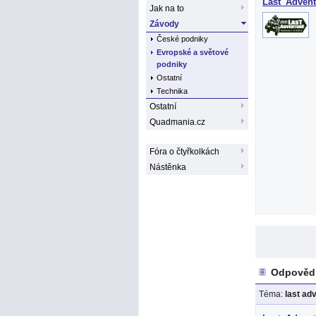
Last_Advent
Jak na to
Závody
České podniky
Evropské a světové
podniky
Ostatní
Technika
Ostatní
Quadmania.cz
Fóra o čtyřkolkách
Nástěnka
Odpovědi
Téma:
last ad