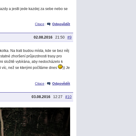
kazdy a jestli jede kazdej za sebe nebo se
Citace
|
Odpovědět
02.08.2016
21:50
#9
kolka. Na trati budou místa, kde se bez něj
statné zhoršení průjezdnosti trasy pro
lmi složitě vybírána, aby nedocházelo k
t i víc, než se kterými počítáme dnes
)) Je
Citace
|
Odpovědět
03.08.2016
12:27
#10