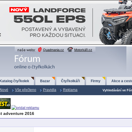
Quadmania.cz
Motorkáři.cz
Katalog čtyřkolek
Bazar
Čtyřkolkáři
Firmy
Akce a cest
Nové
Vše přečteno
Pravidla
Reklama
Vyhledávání ve Fór
st adventure 2016