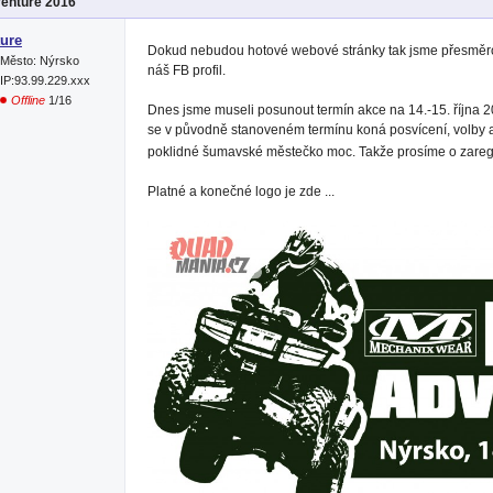
venture 2016
ure
Dokud nebudou hotové webové stránky tak jsme přesměr
Město: Nýrsko
náš FB profil.
IP:93.99.229.xxx
Offline
1/16
Dnes jsme museli posunout termín akce na 14.-15. října 2
se v původně stanoveném termínu koná posvícení, volby a
poklidné šumavské městečko moc. Takže prosíme o zaregi
Platné a konečné logo je zde ...