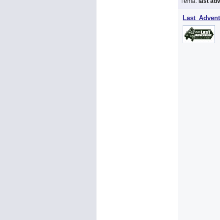
Téma:
last ad
Last_Advent