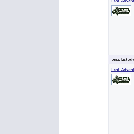
Last_Advent
Téma:
last ad
Last_Advent