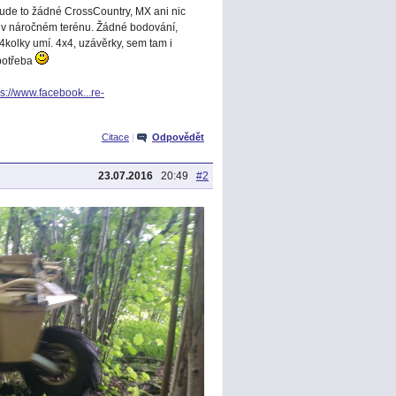
bude to žádné CrossCountry, MX ani nic
y v náročném terénu. Žádné bodování,
kolky umí. 4x4, uzávěrky, sem tam i
 potřeba
ps://www.facebook...re-
Citace
|
Odpovědět
23.07.2016
20:49
#2