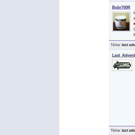
Bobr700R
Téma:
last ad
Last_Advent
Téma:
last ad