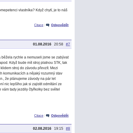
epetenci vlastníka? Když chytí, je to náš
Citace
|
Odpovědět
01.08.2016
20:58
#7
a běžela rychle a nemuseli jsme se zabývat
apod. Když bude mít stroj platnou STK, tak
 klidem stroj do závodu převzít. Mezi
ých komunikacích a nějaký rozumný stav
zn., že plánujeme závody na pár let
í nic lepšího jak si zajistit odmítání ze
 vám tady jezdily čtyřkolky bez světel
Citace
|
Odpovědět
02.08.2016
19:15
#8