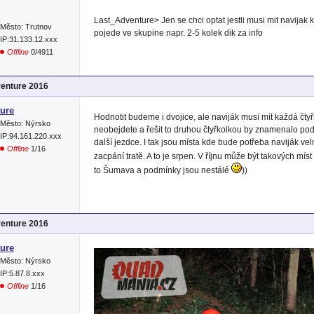
Last_Adventure> Jen se chci optat jestli musi mit navijak 
Město: Trutnov
pojede ve skupine napr. 2-5 kolek dik za info
IP:31.133.12.xxx
Offline
0/4911
venture 2016
ure
Hodnotit budeme i dvojice, ale naviják musí mít každá čtyř
Město: Nýrsko
neobejdete a řešit to druhou čtyřkolkou by znamenalo pod
IP:94.161.220.xxx
další jezdce. I tak jsou místa kde bude potřeba naviják ve
Offline
1/16
zacpání tratě. A to je srpen. V říjnu může být takových mís
to Šumava a podmínky jsou nestálé
))
venture 2016
ure
Město: Nýrsko
IP:5.87.8.xxx
Offline
1/16