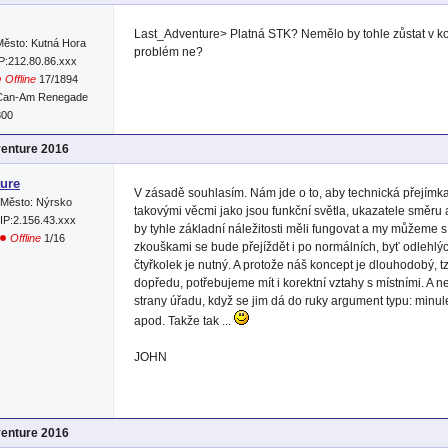
Last_Adventure> Platná STK? Nemělo by tohle zůstat v kom
Město: Kutná Hora
problém ne?
IP:212.80.86.xxx
Offline
17/1894
Can-Am Renegade
800
venture 2016
ure
V zásadě souhlasím. Nám jde o to, aby technická přejímk
Město: Nýrsko
takovými věcmi jako jsou funkční světla, ukazatele směru 
IP:2.156.43.xxx
by tyhle základní náležitosti měli fungovat a my můžeme s
Offline
1/16
zkouškami se bude přejíždět i po normálních, byť odlehl
čtyřkolek je nutný. A protože náš koncept je dlouhodobý, t
dopředu, potřebujeme mít i korektní vztahy s místními. A nen
strany úřadu, když se jim dá do ruky argument typu: minule
apod. Takže tak ...
JOHN
venture 2016