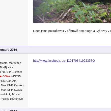
Dnes jsme pokračovali v přípravě trati Stage 3. Výjezdy v
venture 2016
http://www.facebook....re-1101708419923570/
Město: Moravské
Budějovice
IP:82.144.159.xxx
Offline
44/2795
r RS, Can-Am
R Max XT-P, Can-Am
 Max XT-P, Suzuki
Quad 4x4, Access
 Polaris Sportsman