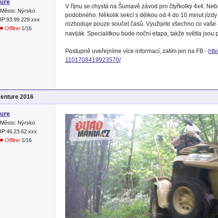
ure
V říjnu se chystá na Šumavě závod pro čtyřkolky 4x4. Ne
Město: Nýrsko
podobného. Několik sekcí s délkou od 4 do 10 minut jízd
IP:93.99.229.xxx
rozhoduje pouze součet časů. Využijete všechno co vaše 4
Offline
1/16
naviják. Specialitkou bude noční etapa, takže světla jsou
Postupně uveřejníme více informací, zatím jen na FB -
htt
1101708419923570/
venture 2016
ure
Město: Nýrsko
IP:46.23.62.xxx
Offline
1/16