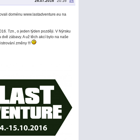
26.07.2016
20:16
#4
ovali doménu www.lastadventure.eu na
016. Tzn., o jeden týden později. V Nýrsku
 dvě zábavy. A už těch akcí bylo na naše
strování změny !!!