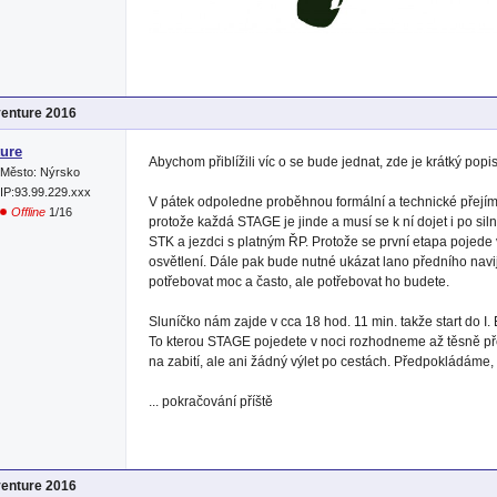
venture 2016
ure
Abychom přiblížili víc o se bude jednat, zde je krátký popi
Město: Nýrsko
IP:93.99.229.xxx
V pátek odpoledne proběhnou formální a technické přejímky
Offline
1/16
protože každá STAGE je jinde a musí se k ní dojet i po siln
STK a jezdci s platným ŘP. Protože se první etapa pojede 
osvětlení. Dále pak bude nutné ukázat lano předního navi
potřebovat moc a často, ale potřebovat ho budete.
Sluníčko nám zajde v cca 18 hod. 11 min. takže start do I
To kterou STAGE pojedete v noci rozhodneme až těsně pře
na zabití, ale ani žádný výlet po cestách. Předpokládáme, ž
... pokračování příště
venture 2016