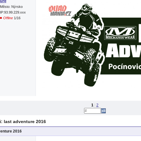
ure
Město: Nýrsko
IP:93.99.229.xxx
Offline
1/16
1
|
2
: last adventure 2016
venture 2016