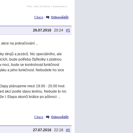
Citace
|
Odpovědět
26.07.2016
20:24
#5
s akce na pokračování ...
 strojů a jezdců. Nic speciálního, ale
icích, bude potřeba čtyřkolky s platnou
v noci, bude se kontrolovat funkčnost
jáku a jeho funkčnost. Nebudete ho sice
. Etapy plánujeme mezi 19.00 - 20.00 hod.
d akcí podle stavu terénu. Nebude to nic
e I. Etapa skončí krátce po půlnoci ...
Citace
|
Odpovědět
27.07.2016
22:18
#6