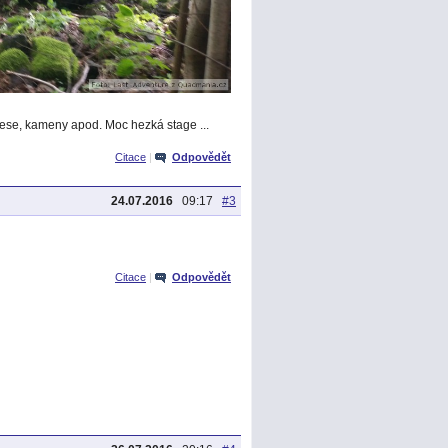
 lese, kameny apod. Moc hezká stage ...
Citace
|
Odpovědět
24.07.2016
09:17
#3
Citace
|
Odpovědět