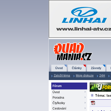
QuadMania.cz
Úvod
Články
Závody
Založit téma
Moje diskuze
24H
Fórum
Úvod
Téma: la
Poradna
Čtyřkolky
Cestování