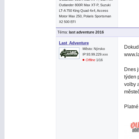
Outlander 800R Max XT-P, Suzuki
LT-A 750 King Quad 4x4, Access
Motor Max 250, Polaris Sportsman
X2 500 EFI
Téma:
last adventure 2016
Last_Adventure
Dokud 
Město: Nýrsko
www.la
IP:93.99.229.xxx
Offline
1/16
Dnes j
týden 
volby 
městeč
Platné