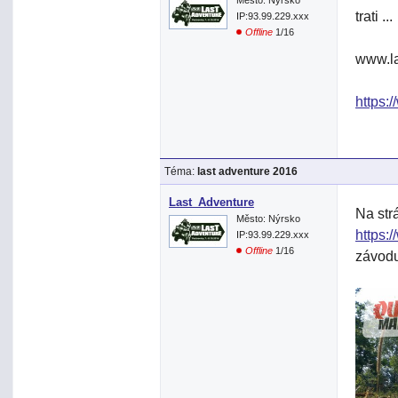
trati ...
IP:93.99.229.xxx
Offline
1/16
www.la
https:
Téma:
last adventure 2016
Last_Adventure
Na str
Město: Nýrsko
https:
IP:93.99.229.xxx
Offline
1/16
závodu