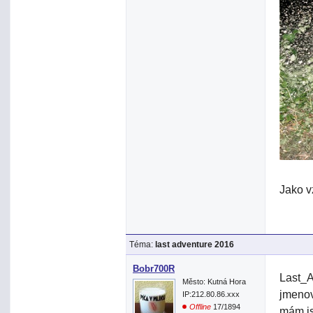
Jako v
Téma:
last adventure 2016
Bobr700R
Last_A
Město: Kutná Hora
jmenov
IP:212.80.86.xxx
Offline
17/1894
mám js