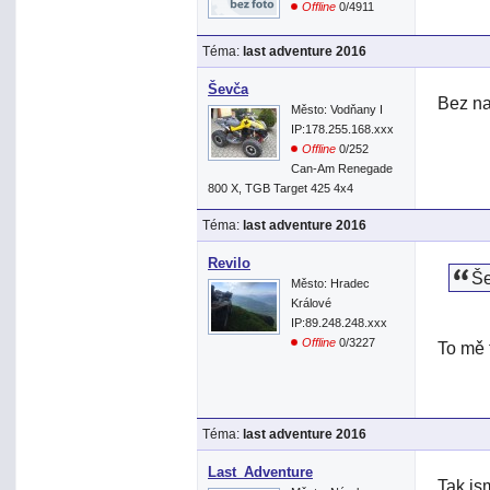
Offline
0/4911
Téma:
last adventure 2016
Ševča
Bez na
Město: Vodňany I
IP:178.255.168.xxx
Offline
0/252
Can-Am Renegade
800 X, TGB Target 425 4x4
Téma:
last adventure 2016
Revilo
Še
Město: Hradec
Králové
IP:89.248.248.xxx
Offline
0/3227
To mě 
Téma:
last adventure 2016
Last_Adventure
Tak js