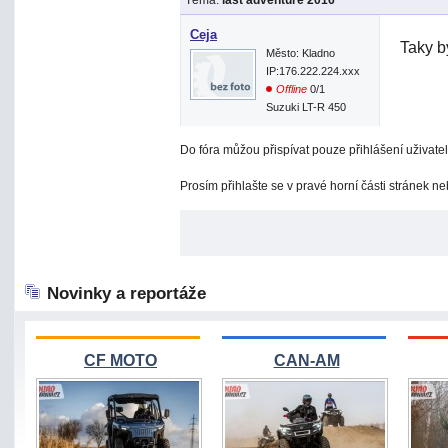
Téma:
last adventure 2016
Ceja
Taky b
Město: Kladno
IP:176.222.224.xxx
Offline
0/1
Suzuki LT-R 450
Do fóra můžou přispívat pouze přihlášení uživatel
Prosím přihlašte se v pravé horní části stránek n
Novinky a reportáže
CF MOTO
CAN-AM