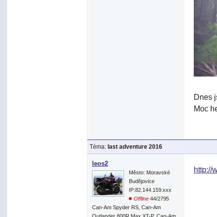
Dnes j
Moc he
Téma:
last adventure 2016
leos2
http:/
Město: Moravské
Budějovice
IP:82.144.159.xxx
Offline
44/2795
Can-Am Spyder RS, Can-Am
Outlander 800R Max XT-P, Can-Am