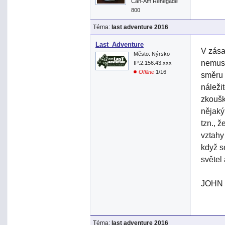
Can-Am Renegade
800
Téma:
last adventure 2016
Last_Adventure
V zása
Město: Nýrsko
nemuse
IP:2.156.43.xxx
Offline
1/16
směru 
náleži
zkoušk
nějaký
tzn., 
vztahy 
když s
světel 
JOHN
Téma:
last adventure 2016