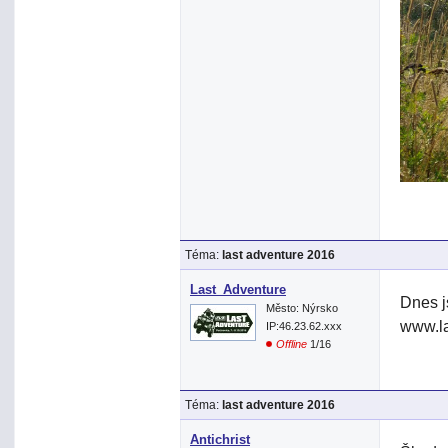
Téma:
last adventure 2016
Last_Adventure
Dnes j
Město: Nýrsko
www.la
IP:46.23.62.xxx
Offline
1/16
Téma:
last adventure 2016
Antichrist