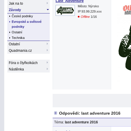
Last_Adventure
Jak na to
Město: Nýrsko
Závody
IP:93.99.229.xxx
České podniky
Offline
1/16
Evropské a světové
podniky
Ostatní
Technika
Ostatní
Quadmania.cz
Fóra o čtyřkolkách
Nástěnka
Odpovědi: last adventure 2016
Téma:
last adventure 2016