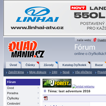
QuadMania.cz
Quadma
Úvod
Články
Závody
Katalog čtyřkolek
Bazar
Založit téma
Moje diskuze
24H
Nové
Vše přečteno
Pravid
Fórum
Úvod
Téma: last adventure 2016
Poradna
Čtyřkolky
Cestování