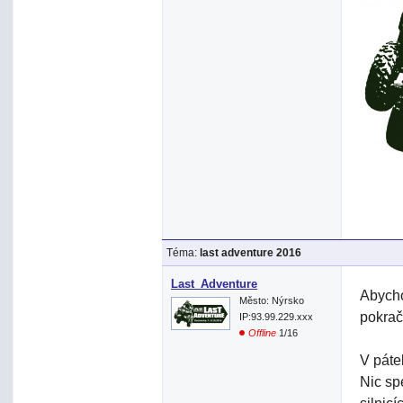
Téma:
last adventure 2016
Last_Adventure
Abycho
Město: Nýrsko
pokrač
IP:93.99.229.xxx
Offline
1/16
V páte
Nic sp