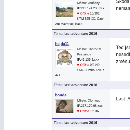
Škoda 
Město: Vodňany I
nemam
IP:213.174.238.xxx
Offline
15/302
KTM 525 XC, Can-
Am Maverick 1000
Téma:
last adventure 2016
hejda11
Teď js
Město: Liberec V -
nesedí
Kristiánov
IP:46.135.3.xxx
změnu 
Offline
0/2149
SMC Jumbo 720 R
4x4
Téma:
last adventure 2016
bouda
Last_A
Město: Olomouc
IP:217.170.98.xxx
Offline
1/3187
Téma:
last adventure 2016