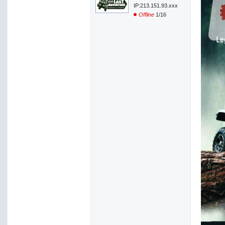
IP:213.151.93.xxx
Offline
1/16