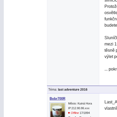
silnic
Protož
osvětl
funkčn
budete
Sluníč
mezi 1
těsně 
výlet 
... pok
Téma:
last adventure 2016
Bobr700R
Last_A
Město: Kutná Hora
vlastn
IP:212.80.86.xxx
Offline
17/1894