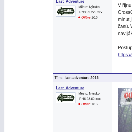
Last_Adventure
V říjn
Město: Nýrsko
CrossC
IP:93.99.229.xxx
Offline
1/16
minut 
časů. 
navijá
Postup
https:
Téma:
last adventure 2016
Last_Adventure
Město: Nýrsko
IP:46.23.62.xxx
Offline
1/16