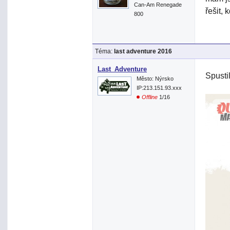
Can-Am Renegade
řešit,
800
Téma:
last adventure 2016
Last_Adventure
Spusti
Město: Nýrsko
IP:213.151.93.xxx
Offline
1/16