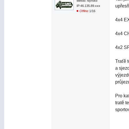
Město: Nýrsko
upřesň
IP:46.135.89.xxx
Offline
1/16
4x4 EX
4x4 CH
4x2 SP
Traťě 
a sjez
výjezd
průjez
Pro ka
tratě t
sporto