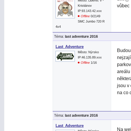
Město: Liberec V -
vůbec r
Kristiánov
IP:93.143.42.xxx
Offline
0/2149
SMC Jumbo 720 R
4x4
Téma:
last adventure 2016
Last_Adventure
Budou.
Město: Nýrsko
nejzaj
IP:46.135.89.xxx
Offline
1/16
parkov
areálu
některá
jsou v
na co d
Téma:
last adventure 2016
Last_Adventure
Na web
Město: Nýrsko