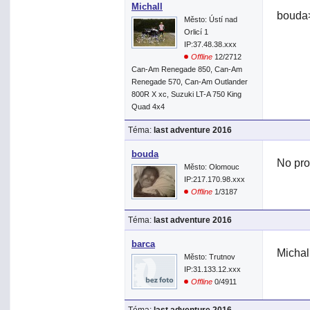
Michall
bouda>
Město: Ústí nad
Orlicí 1
IP:37.48.38.xxx
Offline
12/2712
Can-Am Renegade 850, Can-Am
Renegade 570, Can-Am Outlander
800R X xc, Suzuki LT-A 750 King
Quad 4x4
Téma:
last adventure 2016
bouda
No pr
Město: Olomouc
IP:217.170.98.xxx
Offline
1/3187
Téma:
last adventure 2016
barca
Michal
Město: Trutnov
IP:31.133.12.xxx
Offline
0/4911