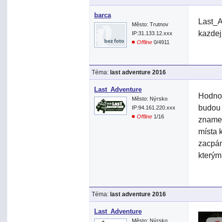
barca
Last_A
Město: Trutnov
kazdej
IP:31.133.12.xxx
Offline
0/4911
Téma:
last adventure 2016
Last_Adventure
Hodnot
Město: Nýrsko
budou 
IP:94.161.220.xxx
Offline
1/16
znamen
místa 
zacpání
kterým
Téma:
last adventure 2016
Last_Adventure
Město: Nýrsko