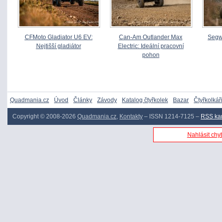
CFMoto Gladiator U6 EV:
Can-Am Outlander Max
Segw
Nejtišší gladiátor
Electric: Ideální pracovní
pohon
Quadmania.cz
Úvod
Články
Závody
Katalog čtyřkolek
Bazar
Čtyřkolkář
Copyright © 2008-2026
Quadmania.cz
,
Kontakty
– ISSN 1214-7125 –
RSS ka
Nahlásit chyb