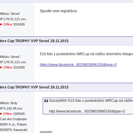
Spustili sme registráciu
Město: Sereď
IP:178.41.121.xxx
Offline
33/1009
iders Cup TROPHY VVP Sereď 28.11.2015
510 foto z posledného WRCup od nášho dvorného fotogr
Město: Sereď
IP:178.41.121.xxx
https://www.facebook...6029803896326&type=3
Offline
33/1009
iders Cup TROPHY VVP Sereď 28.11.2015
Grizzly660>510 foto z posledného WRCup od nášho
Město: Brdy
IP:5.102.48.xxx
http://www.facebook....6029803896326&type=3
Offline
19/5509
Can-Am Outlander
800R X xc, Polaris
850/EPS, Kawasaki
paráda!