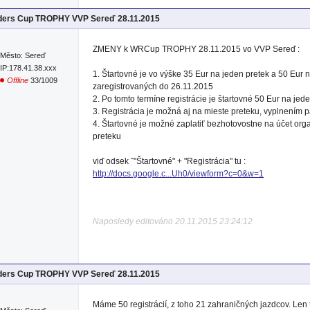
iders Cup TROPHY VVP Sereď 28.11.2015
ZMENY k WRCup TROPHY 28.11.2015 vo VVP Sereď :
Město: Sereď
IP:178.41.38.xxx
1. Štartovné je vo výške 35 Eur na jeden pretek a 50 Eur n
Offline
33/1009
zaregistrovaných do 26.11.2015
2. Po tomto termíne registrácie je štartovné 50 Eur na jed
3. Registrácia je možná aj na mieste preteku, vyplnením 
4. Štartovné je možné zaplatiť bezhotovostne na účet orga
preteku
viď odsek ˇ"Štartovné" + "Registrácia" tu :
http://docs.google.c...Uh0/viewform?c=0&w=1
Naposledy editováno 20.11.2015 23:24:12
iders Cup TROPHY VVP Sereď 28.11.2015
Máme 50 registrácií, z toho 21 zahraničných jazdcov. Len tí