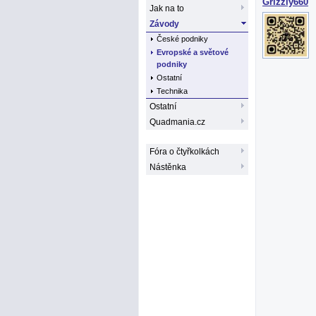
Grizzly660
Jak na to
Závody
České podniky
Evropské a světové
podniky
Ostatní
Technika
Ostatní
Quadmania.cz
Fóra o čtyřkolkách
Nástěnka