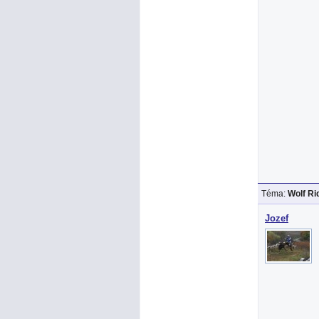
Téma:
Wolf R
Jozef