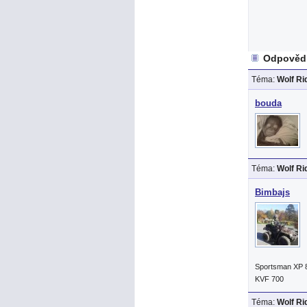
Odpovědi
Téma:
Wolf R
bouda
Téma:
Wolf R
Bimbajs
Sportsman XP 
KVF 700
Téma:
Wolf R