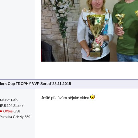
iders Cup TROPHY VVP Sereď 28.11.2015
Ještě přidávám nějaké videa
Město: Pitín
IP:5.104.21.xxx
Offline
0/56
Yamaha Grizzly 550