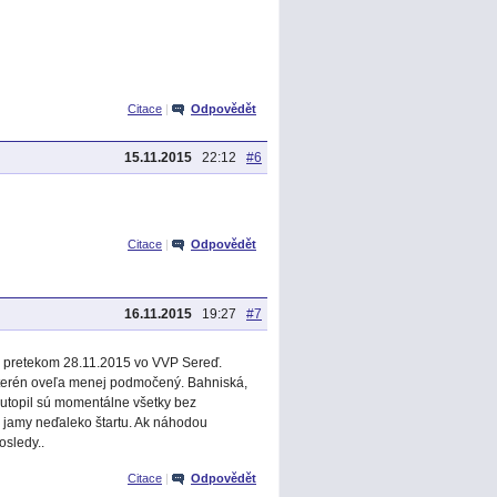
Citace
|
Odpovědět
15.11.2015
22:12
#6
Citace
|
Odpovědět
16.11.2015
19:27
#7
ed pretekom 28.11.2015 vo VVP Sereď.
e terén oveľa menej podmočený. Bahniská,
eutopil sú momentálne všetky bez
é jamy neďaleko štartu. Ak náhodou
osledy..
Citace
|
Odpovědět