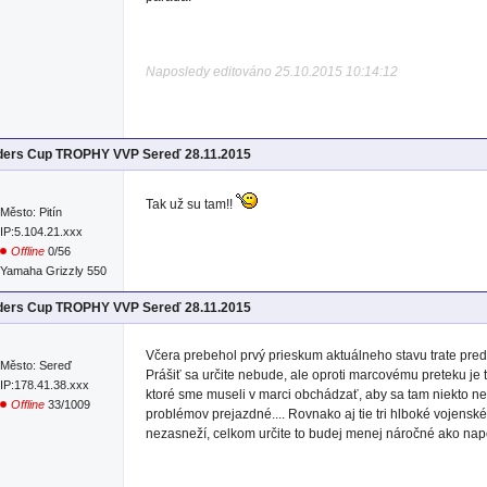
Naposledy editováno 25.10.2015 10:14:12
iders Cup TROPHY VVP Sereď 28.11.2015
Tak už su tam!!
Město: Pitín
IP:5.104.21.xxx
Offline
0/56
Yamaha Grizzly 550
iders Cup TROPHY VVP Sereď 28.11.2015
Včera prebehol prvý prieskum aktuálneho stavu trate pr
Město: Sereď
Prášiť sa určite nebude, ale oproti marcovému preteku j
IP:178.41.38.xxx
ktoré sme museli v marci obchádzať, aby sa tam niekto n
Offline
33/1009
problémov prejazdné.... Rovnako aj tie tri hlboké vojensk
nezasneží, celkom určite to budej menej náročné ako nap