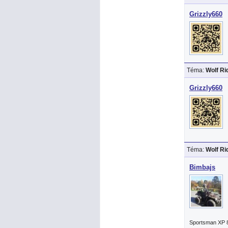
Grizzly660
Téma:
Wolf R
Grizzly660
Téma:
Wolf R
Bimbajs
Sportsman XP 