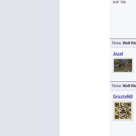
KVF 700
Téma:
Wolf R
Jozef
Téma:
Wolf R
Grizzly660