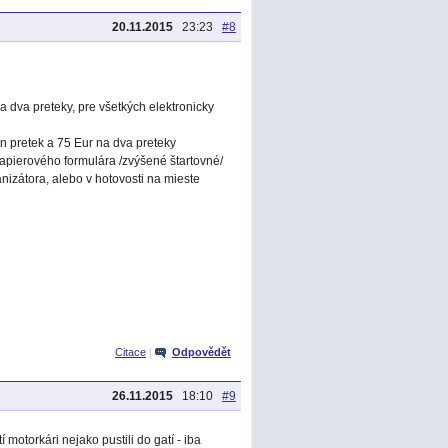
20.11.2015
23:23
#8
a dva preteky, pre všetkých elektronicky
en pretek a 75 Eur na dva preteky
papierového formulára /zvýšené štartovné/
nizátora, alebo v hotovosti na mieste
Citace
|
Odpovědět
26.11.2015
18:10
#9
 motorkári nejako pustili do gatí - iba