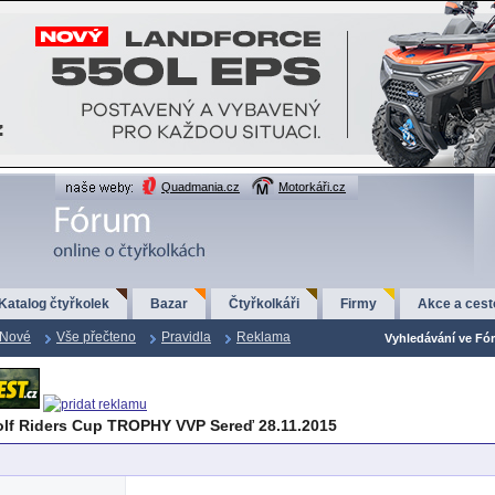
Quadmania.cz
Motorkáři.cz
Katalog čtyřkolek
Bazar
Čtyřkolkáři
Firmy
Akce a cest
Nové
Vše přečteno
Pravidla
Reklama
Vyhledávání ve Fór
lf Riders Cup TROPHY VVP Sereď 28.11.2015