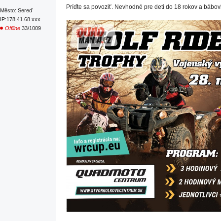
Príďte sa povoziť. Nevhodné pre deti do 18 rokov a bábo
Město: Sereď
IP:178.41.68.xxx
Offline
33/1009