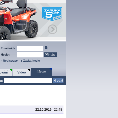
Email/nick:
Heslo:
Registrace
Zaslat heslo
Fórum
ování
Video
u:
22.10.2015
22:48