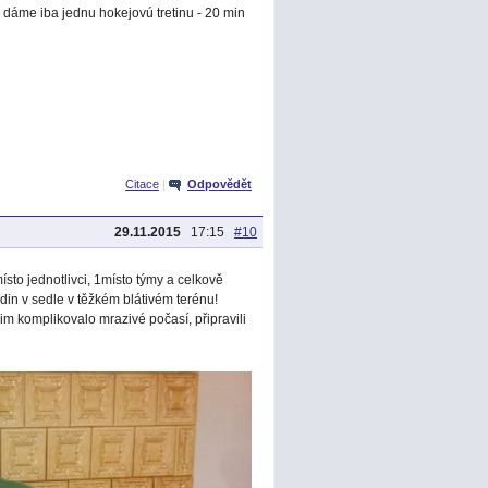
dáme iba jednu hokejovú tretinu - 20 min
Citace
|
Odpovědět
29.11.2015
17:15
#10
ísto jednotlivci, 1místo týmy a celkově
din v sedle v těžkém blátivém terénu!
jim komplikovalo mrazivé počasí, připravili