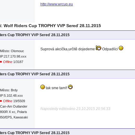
http://www.wrcup.eu
: Wolf Riders Cup TROPHY VVP Sereď 28.11.2015
iders Cup TROPHY VVP Sereď 28.11.2015
Suprová akcička,určitě dojedeme
Odpadlíci
Město: Olomouc
IP:217.170.98.xxx
Offline
1/3187
iders Cup TROPHY VVP Sereď 28.11.2015
tak sme tam!!
Město: Brdy
IP:5.102.48.xxx
Offline
19/5509
Can-Am Outlander
Naposledy editováno 23.10.2015 20:56:33
800R X xc, Polaris
850/EPS, Kawasaki
iders Cup TROPHY VVP Sereď 28.11.2015