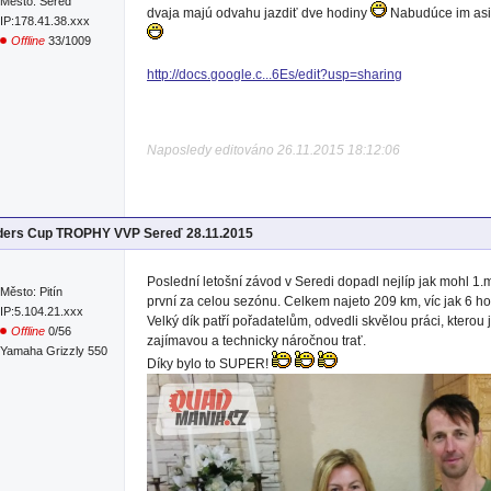
Město: Sereď
dvaja majú odvahu jazdiť dve hodiny
Nabudúce im asi 
IP:178.41.38.xxx
Offline
33/1009
http://docs.google.c...6Es/edit?usp=sharing
Naposledy editováno 26.11.2015 18:12:06
iders Cup TROPHY VVP Sereď 28.11.2015
Poslední letošní závod v Seredi dopadl nejlíp jak mohl 1.m
Město: Pitín
první za celou sezónu. Celkem najeto 209 km, víc jak 6 ho
IP:5.104.21.xxx
Velký dík patří pořadatelům, odvedli skvělou práci, kterou 
Offline
0/56
zajímavou a technicky náročnou trať.
Yamaha Grizzly 550
Díky bylo to SUPER!