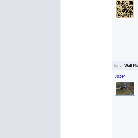
Téma:
Wolf R
Jozef