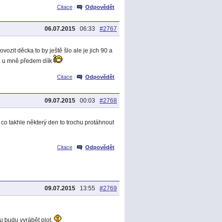
Citace
|
Odpovědět
06.07.2015
06:33
#2767
zit děcka to by ještě šlo ale je jich 90 a
18h u mně předem díík
Citace
|
Odpovědět
09.07.2015
00:03
#2768
co takhle některý den to trochu protáhnout
Citace
|
Odpovědět
09.07.2015
13:55
#2769
tu budu vyrábět plot.