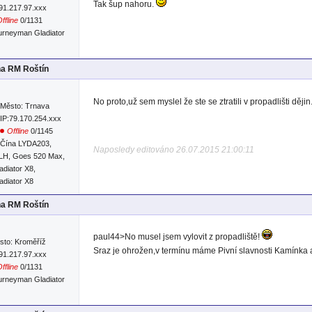
Tak šup nahoru.
:91.217.97.xxx
ffline
0/1131
urneyman Gladiator
na RM Roštín
No proto,už sem myslel že ste se ztratili v propadlišti dějin
Město: Trnava
IP:79.170.254.xxx
Offline
0/1145
Čína LYDA203,
Naposledy editováno 26.07.2015 21:00:11
 LH, Goes 520 Max,
diator X8,
diator X8
na RM Roštín
paul44>No musel jsem vylovit z propadliště!
sto: Kroměříž
Sraz je ohrožen,v termínu máme Pivní slavnosti Kamínka 
:91.217.97.xxx
ffline
0/1131
urneyman Gladiator