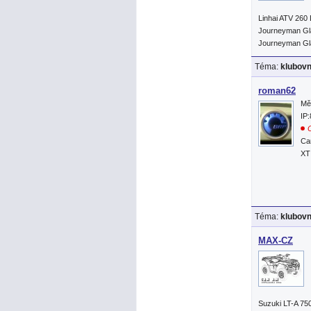
Linhai ATV 260
Journeyman Gla
Journeyman Gla
Téma:
klubov
roman62
Mě
IP
O
Ca
XT
Téma:
klubov
MAX-CZ
Suzuki LT-A 75