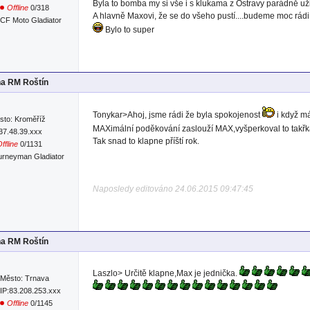
Byla to bomba my si vše i s klukama z Ostravy parádně užil
Offline
0/318
A hlavně Maxovi, že se do všeho pustí....budeme moc rádi
CF Moto Gladiator
Bylo to super
na RM Roštín
Tonykar>Ahoj, jsme rádi že byla spokojenost
i když m
sto: Kroměříž
MAXimální poděkování zaslouží MAX,vyšperkoval to takřk
:37.48.39.xxx
Tak snad to klapne příští rok.
ffline
0/1131
urneyman Gladiator
Naposledy editováno 24.06.2015 09:47:45
na RM Roštín
Laszlo> Určitě klapne,Max je jednička.
Město: Trnava
IP:83.208.253.xxx
Offline
0/1145