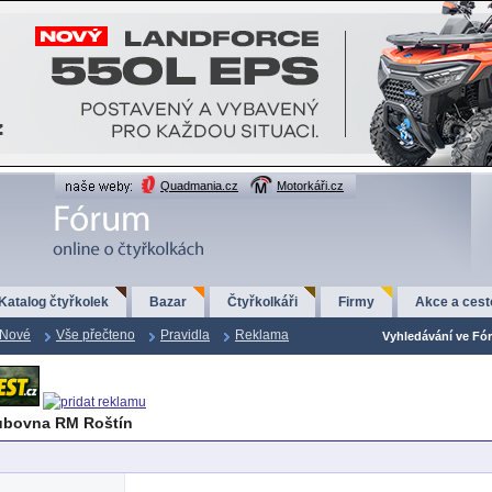
Quadmania.cz
Motorkáři.cz
Katalog čtyřkolek
Bazar
Čtyřkolkáři
Firmy
Akce a cest
Nové
Vše přečteno
Pravidla
Reklama
Vyhledávání ve Fór
ubovna RM Roštín