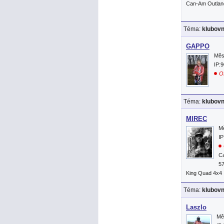
Can-Am Outlan
Téma:
klubov
GAPPO
Měs
IP:
Of
Téma:
klubov
MIREC
Mě
IP
C
57
King Quad 4x4
Téma:
klubov
Laszlo
Mě