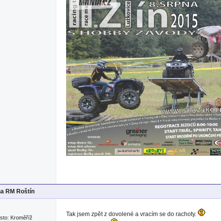
na RM Roštín
Tak jsem zpět z dovolené a vracím se do rachoty.
sto: Kroměříž