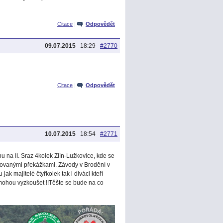
Citace
|
Odpovědět
09.07.2015
18:29
#2770
Citace
|
Odpovědět
10.07.2015
18:54
#2771
 na II. Sraz 4kolek Zlín-Lužkovice, kde se
dovanými překážkami. Závody v Brodění v
jak majitelé čtyřkolek tak i diváci kteří
é mohou vyzkoušet !!Těšte se bude na co