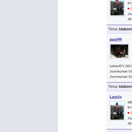
IP
O
Jo
X8
Téma:
klubov
paul44
Linhai ATV 260
Journeyman Gla
Journeyman Gla
Téma:
klubov
Laszlo
Mě
IP
O
Jo
X8