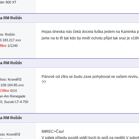
der 800 XT
na RM Roštín
Hojas dneska nás čeká docela fuška jedem na Kaminka povo
to: Roštín
jsme na to tři tak kdo by mněl ochotu přijet tak sraz je v
90.183.217.xxx
fline
1/1240
na RM Roštín
Pánové od zítra se budu zase pohybovat ve vašem revíru, 
sto: Kroměříž
??
:109.164.85.xxx
Offline
0/14
an-Am Renegade
0, Suzuki LT-A 750
na RM Roštín
MIREC>Čau!
sto: Kroměříž
V pátek přijedu pozdě,viděl bych to spíš na neděli.V sobo