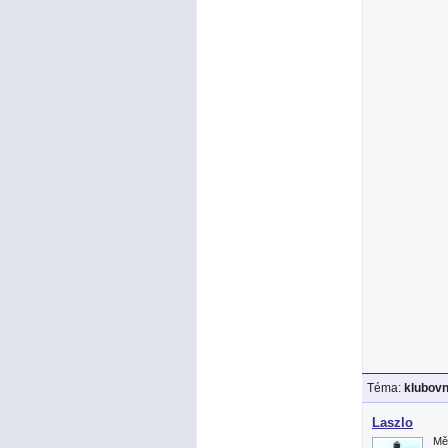
Téma:
klubov
Laszlo
Mě