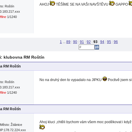
AHOJ
TĚŠÍME SE NA VAŠI NAVŠTĚVU
GAPPO
to: Roštín
90.183.217.xxx
fline
1/1240
1
...
89
|
90
|
91
|
92
|
93
|
94
|
95
|
96
: klubovna RM Roštín
na RM Roštín
No na druhý den to vypadalo na JIPKU
Poctivě jsem s
to: Roštín
90.183.217.xxx
fline
1/1240
na RM Roštín
Ahoj kluci ,chtěli bychom vám všem moc poděkovat i když
Město: Ždánice
IP:178.72.224.xxx