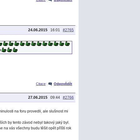
24.06.2015
16:01
#2765
Citace
|
Odpovědět
27.06.2015
09:44
#2766
inulosti na foru provedli, ale slušnost mi
ch by tento závod nebyl takový jaký byl.
e na vás všechny budu těšit opět příští rok