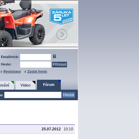
Email/nick:
Heslo:
Registrace
Zaslat heslo
Fórum
ování
Video
u:
25.07.2012
10:10