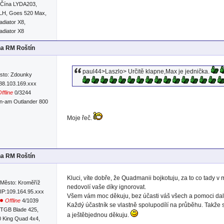
Čína LYDA203,
 LH, Goes 520 Max,
diator X8,
diator X8
na RM Roštín
paul44>Laszlo> Určitě klapne,Max je jednička.
sto: Zdounky
:88.103.169.xxx
ffline
0/3244
n-am Outlander 800
Moje řeč.
na RM Roštín
Kluci, víte dobře, že Quadmanii bojkotuju, za to co tady v m
Město: Kroměříž
nedovolí vaše díky ignorovat.
IP:109.164.95.xxx
Všem vám moc děkuju, bez účasti váš všech a pomoci další
Offline
4/1039
Každý účastník se vlastně spolupodílí na průběhu. Takže s
TGB Blade 425,
a ještěbjednou děkuju.
0 King Quad 4x4,