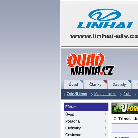
QuadMania.cz
Úvod
Články
Závody
Založit téma
Moje diskuze
24H
Fórum
Úvod
Téma: kl
Poradna
Čtyřkolky
Cestování