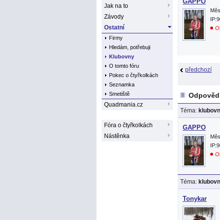
GAPPO
Jak na to
Měs
Závody
IP:
Ostatní
Of
Firmy
Hledám, potřebuji
Klubovny
O tomto fóru
předchozí
Pokec o čtyřkolkách
Seznamka
Smetiště
Odpovědi
Quadmania.cz
Téma:
klubov
Fóra o čtyřkolkách
GAPPO
Nástěnka
Měs
IP:
Of
Téma:
klubov
Tonykar