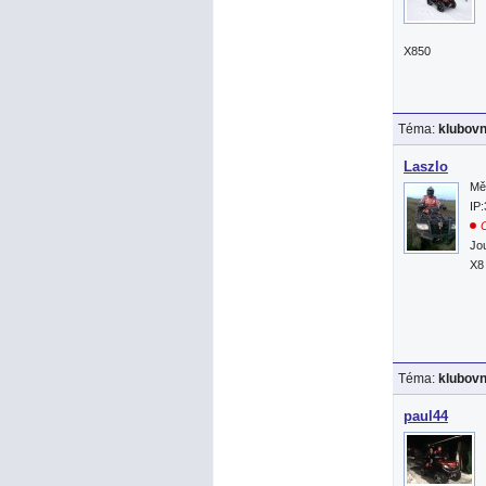
X850
Téma:
klubov
Laszlo
Mě
IP
O
Jo
X8
Téma:
klubov
paul44