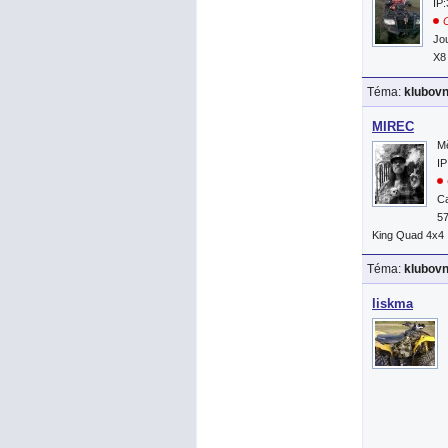
IP
O
Jo
X8
Téma:
klubov
MIREC
Mě
IP
C
57
King Quad 4x4
Téma:
klubov
liskma