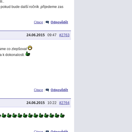
i..
 pokud bude další ročník ,přijedeme zas
Citace
|
Odpovědět
24.06.2015
09:47
#2763
áme co zlepšovat
a k dokonalosti.
Citace
|
Odpovědět
24.06.2015
10:22
#2764
Citace
|
Odpovědět