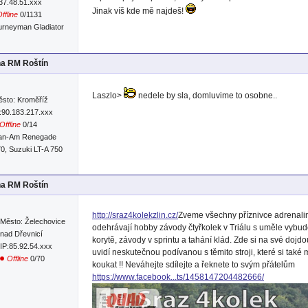
:37.48.51.xxx
Jinak víš kde mě najdeš!
ffline
0/1131
urneyman Gladiator
na RM Roštín
Laszlo>
nedele by sla, domluvime to osobne..
sto: Kroměříž
:90.183.217.xxx
Offline
0/14
an-Am Renegade
0, Suzuki LT-A 750
na RM Roštín
http://sraz4kolekzlin.cz/
Zveme všechny příznivce adrenalinu
Město: Želechovice
odehrávají hobby závody čtyřkolek v Triálu s uměle vybu
nad Dřevnicí
korytě, závody v sprintu a tahání klád. Zde si na své dojdou 
IP:85.92.54.xxx
uvidí neskutečnou podívanou s těmito stroji, které si tak
Offline
0/70
koukat !! Neváhejte sdílejte a řeknete to svým přátelům
https://www.facebook...ts/1458147204482666/