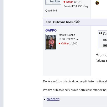
Offline
0/1511
Suzuki LT-A 750 King
Quad 4x4
Téma:
klubovna RM Roštín
GAPPO
Ca
Město: Roštín
ne
IP:90.183.217.xxx
Offline
1/1240
je
Hojas 
řeknu 
Do fóra můžou přispívat pouze přihlášení uživatel
Prosím přihlašte se v pravé horní části stránek n
předchozí