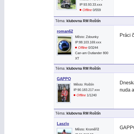
IP:93.93.33.xxx
Offline
0/559
Téma:
klubovna RM Roštín
roman62
Práci 
Město: Zdounky
IP:88.103.169.xxx
Offline
0/3244
Can-am Outlander 800
XT
Téma:
klubovna RM Roštín
GAPPO
Dneska
Město: Roštín
nuda a
IP:90.183.217.xxx
Offline
1/1240
Téma:
klubovna RM Roštín
Laszlo
GAPPO>
Město: Kroměříž