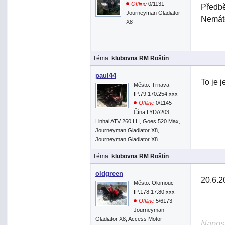
Offline
0/1131
Předbě
Journeyman Gladiator
Nemáte
X8
Téma:
klubovna RM Roštín
paul44
To je j
Město: Trnava
IP:79.170.254.xxx
Offline
0/1145
Čína LYDA203,
Linhai ATV 260 LH, Goes 520 Max,
Journeyman Gladiator X8,
Journeyman Gladiator X8
Téma:
klubovna RM Roštín
oldgreen
20.6.2
Město: Olomouc
IP:178.17.80.xxx
Offline
5/6173
Journeyman
Gladiator X8, Access Motor
Naposl