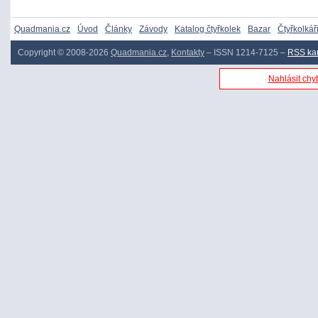
Quadmania.cz
Úvod
Články
Závody
Katalog čtyřkolek
Bazar
Čtyřkolkář
Copyright © 2008-2026
Quadmania.cz
,
Kontakty
– ISSN 1214-7125 –
RSS ka
Nahlásit chyb