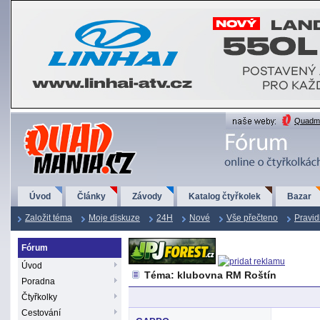
QuadMania.cz
Quadma
Úvod
Články
Závody
Katalog čtyřkolek
Bazar
Založit téma
Moje diskuze
24H
Nové
Vše přečteno
Pravid
Fórum
Úvod
Téma: klubovna RM Roštín
Poradna
Čtyřkolky
Cestování