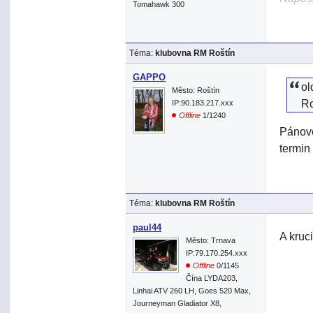
Tomahawk 300
Téma:
klubovna RM Roštín
GAPPO
ol
Město: Roštín
R
IP:90.183.217.xxx
Offline
1/1240
Pánove
termin
Téma:
klubovna RM Roštín
paul44
A kruc
Město: Trnava
IP:79.170.254.xxx
Offline
0/1145
Čína LYDA203,
Linhai ATV 260 LH, Goes 520 Max,
Journeyman Gladiator X8,