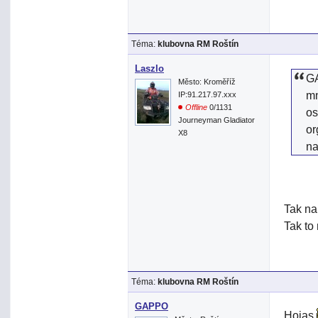
Téma:
klubovna RM Roštín
Laszlo
GA
Město: Kroměříž
mn
IP:91.217.97.xxx
Offline
0/1131
os
Journeyman Gladiator
or
X8
na
Tak na
Tak to
Téma:
klubovna RM Roštín
GAPPO
Hojas