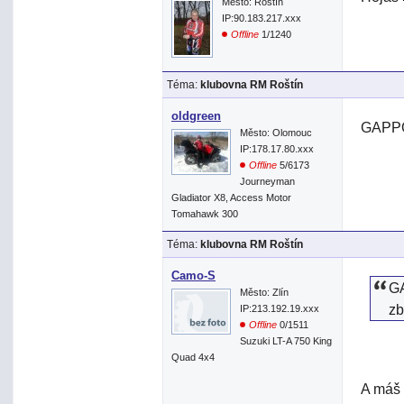
Město: Roštín
IP:90.183.217.xxx
Offline
1/1240
Téma:
klubovna RM Roštín
oldgreen
GAPPO>
Město: Olomouc
IP:178.17.80.xxx
Offline
5/6173
Journeyman
Gladiator X8, Access Motor
Tomahawk 300
Téma:
klubovna RM Roštín
Camo-S
G
Město: Zlín
z
IP:213.192.19.xxx
Offline
0/1511
Suzuki LT-A 750 King
Quad 4x4
A máš 