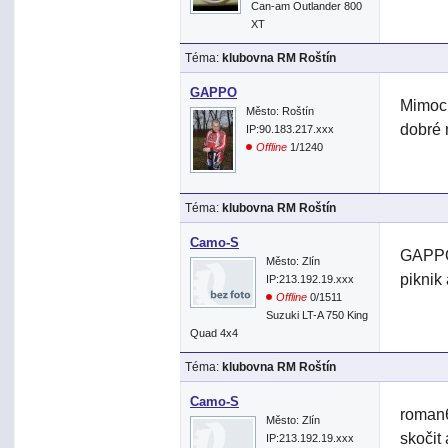
Can-am Outlander 800
XT
Téma:
klubovna RM Roštín
GAPPO
Mimoch
Město: Roštín
dobré
IP:90.183.217.xxx
Offline
1/1240
Téma:
klubovna RM Roštín
Camo-S
GAPPO>
Město: Zlín
piknik
IP:213.192.19.xxx
Offline
0/1511
Suzuki LT-A 750 King
Quad 4x4
Téma:
klubovna RM Roštín
Camo-S
roman6
Město: Zlín
skočit 
IP:213.192.19.xxx