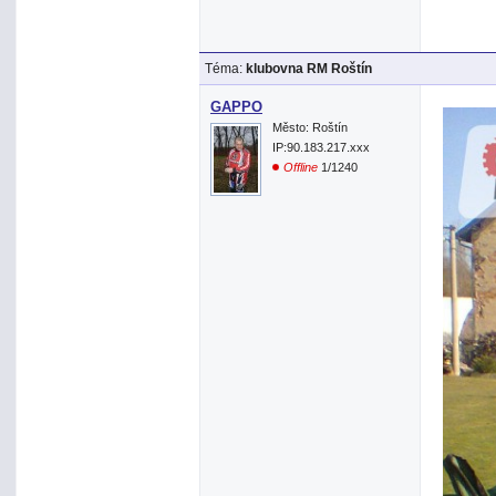
Téma:
klubovna RM Roštín
GAPPO
Město: Roštín
IP:90.183.217.xxx
Offline
1/1240