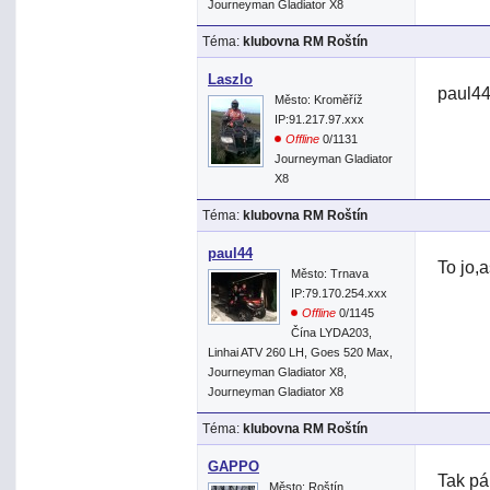
Journeyman Gladiator X8
Téma:
klubovna RM Roštín
Laszlo
paul4
Město: Kroměříž
IP:91.217.97.xxx
Offline
0/1131
Journeyman Gladiator
X8
Téma:
klubovna RM Roštín
paul44
To jo,
Město: Trnava
IP:79.170.254.xxx
Offline
0/1145
Čína LYDA203,
Linhai ATV 260 LH, Goes 520 Max,
Journeyman Gladiator X8,
Journeyman Gladiator X8
Téma:
klubovna RM Roštín
GAPPO
Tak pá
Město: Roštín