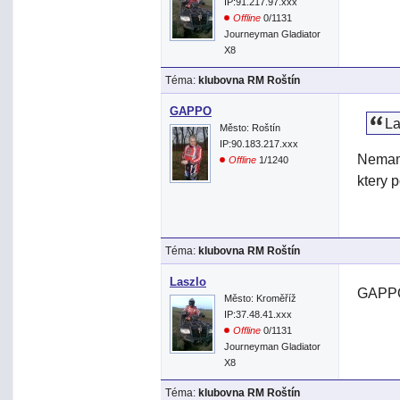
IP:91.217.97.xxx
Offline
0/1131
Journeyman Gladiator
X8
Téma:
klubovna RM Roštín
GAPPO
La
Město: Roštín
IP:90.183.217.xxx
Nemam 
Offline
1/1240
ktery 
Téma:
klubovna RM Roštín
Laszlo
GAPPO
Město: Kroměříž
IP:37.48.41.xxx
Offline
0/1131
Journeyman Gladiator
X8
Téma:
klubovna RM Roštín