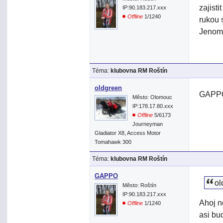
zajist
IP:90.183.217.xxx
Offline
1/1240
rukou 
Jenom 
Téma:
klubovna RM Roštín
oldgreen
GAPPO
Město: Olomouc
IP:178.17.80.xxx
Offline
5/6173
Journeyman
Gladiator X8, Access Motor
Tomahawk 300
Téma:
klubovna RM Roštín
GAPPO
ol
Město: Roštín
IP:90.183.217.xxx
Ahoj n
Offline
1/1240
asi bu