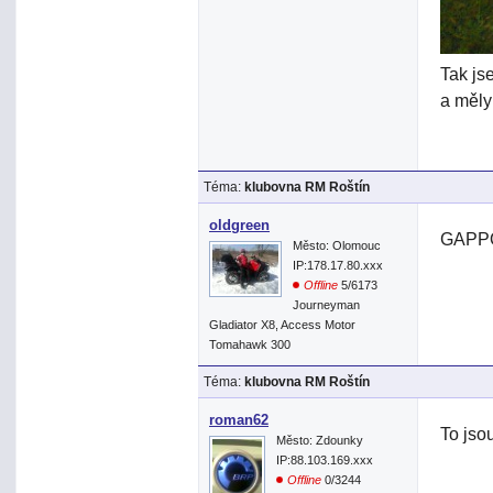
Tak js
a měly
Téma:
klubovna RM Roštín
oldgreen
GAPP
Město: Olomouc
IP:178.17.80.xxx
Offline
5/6173
Journeyman
Gladiator X8, Access Motor
Tomahawk 300
Téma:
klubovna RM Roštín
roman62
To jso
Město: Zdounky
IP:88.103.169.xxx
Offline
0/3244