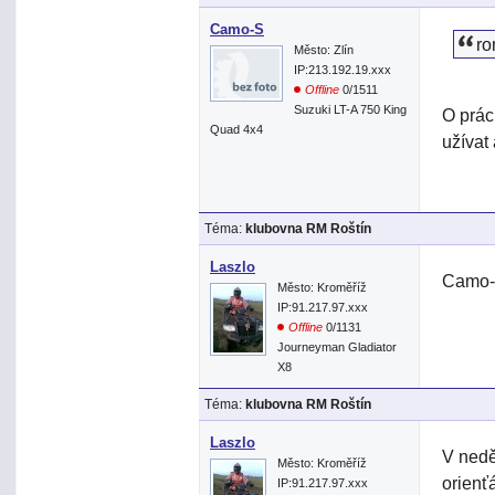
Camo-S
ro
Město: Zlín
IP:213.192.19.xxx
Offline
0/1511
Suzuki LT-A 750 King
O prác
Quad 4x4
užívat 
Téma:
klubovna RM Roštín
Laszlo
Camo-S
Město: Kroměříž
IP:91.217.97.xxx
Offline
0/1131
Journeyman Gladiator
X8
Téma:
klubovna RM Roštín
Laszlo
V nedě
Město: Kroměříž
orienť
IP:91.217.97.xxx