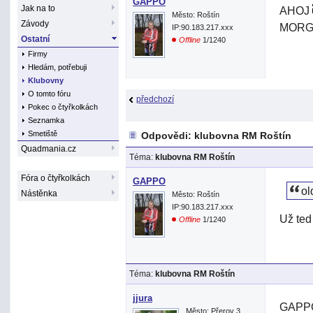
GAPPO
Jak na to
AHOJ
Město: Roštín
Závody
MORG
IP:90.183.217.xxx
Ostatní
Offline
1/1240
Firmy
Hledám, potřebuji
Klubovny
O tomto fóru
předchozí
Pokec o čtyřkolkách
Seznamka
Smetiště
Odpovědi: klubovna RM Roštín
Quadmania.cz
Téma:
klubovna RM Roštín
Fóra o čtyřkolkách
GAPPO
ol
Nástěnka
Město: Roštín
IP:90.183.217.xxx
Už ted
Offline
1/1240
Téma:
klubovna RM Roštín
jjura
GAPPO>
Město: Přerov 3