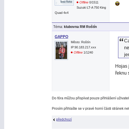
Offline
0/1511
Suzuki LT-A 750 King
Quad 4x4
Téma:
klubovna RM Roštín
GAPPO
Ca
Město: Roštín
ne
IP:90.183.217.xxx
Offline
1/1240
je
Hojas 
řeknu 
Do fóra můžou přispívat pouze přihlášení uživatel
Prosím přihlašte se v pravé horní části stránek n
předchozí