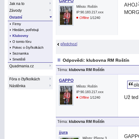
GAPPO
Jak na to
AHOJ
Město: Roštín
Závody
MORG
IP:90.183.217.xxx
Ostatní
Offline
1/1240
Firmy
Hledám, potřebuji
Klubovny
O tomto fóru
předchozí
Pokec o čtyřkolkách
Seznamka
Smetiště
Odpovědi: klubovna RM Roštín
Quadmania.cz
Téma:
klubovna RM Roštín
Fóra o čtyřkolkách
GAPPO
ol
Nástěnka
Město: Roštín
IP:90.183.217.xxx
Už ted
Offline
1/1240
Téma:
klubovna RM Roštín
jjura
GAPPO>
Město: Přerov 3