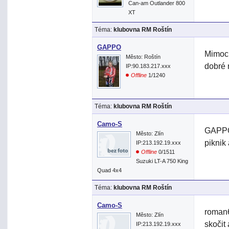
Can-am Outlander 800
XT
Téma:
klubovna RM Roštín
GAPPO
Mimoch
Město: Roštín
dobré
IP:90.183.217.xxx
Offline
1/1240
Téma:
klubovna RM Roštín
Camo-S
GAPPO>
Město: Zlín
piknik
IP:213.192.19.xxx
Offline
0/1511
Suzuki LT-A 750 King
Quad 4x4
Téma:
klubovna RM Roštín
Camo-S
roman6
Město: Zlín
skočit 
IP:213.192.19.xxx