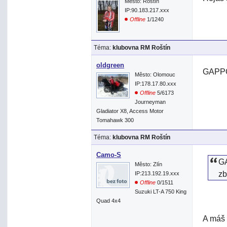
Město: Roštín
IP:90.183.217.xxx
Offline
1/1240
Téma:
klubovna RM Roštín
oldgreen
GAPPO>
Město: Olomouc
IP:178.17.80.xxx
Offline
5/6173
Journeyman
Gladiator X8, Access Motor
Tomahawk 300
Téma:
klubovna RM Roštín
Camo-S
G
Město: Zlín
z
IP:213.192.19.xxx
Offline
0/1511
Suzuki LT-A 750 King
Quad 4x4
A máš 