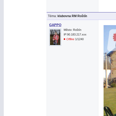
Téma:
klubovna RM Roštín
GAPPO
Město: Roštín
IP:90.183.217.xxx
Offline
1/1240