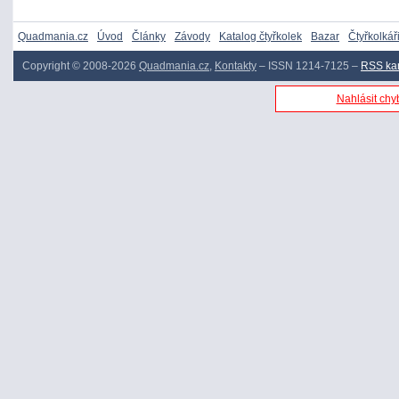
Quadmania.cz
Úvod
Články
Závody
Katalog čtyřkolek
Bazar
Čtyřkolkář
Copyright © 2008-2026
Quadmania.cz
,
Kontakty
– ISSN 1214-7125 –
RSS ka
Nahlásit chyb