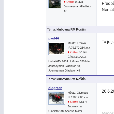
Offline
0/1131
Předbě
Journeyman Gladiator
Nemáte
X8
Téma:
klubovna RM Roštín
paul44
To je j
Město: Trnava
IP:79.170.254.xxx
Offline
0/1145
Čína LYDA203,
Linhai ATV 260 LH, Goes 520 Max,
Journeyman Gladiator X8,
Journeyman Gladiator X8
Téma:
klubovna RM Roštín
oldgreen
20.6.2
Město: Olomouc
IP:178.17.80.xxx
Offline
5/6173
Journeyman
Gladiator X8, Access Motor
Naposl