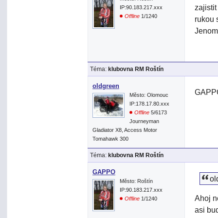
zajist
IP:90.183.217.xxx
Offline
1/1240
rukou 
Jenom 
Téma:
klubovna RM Roštín
oldgreen
GAPPO
Město: Olomouc
IP:178.17.80.xxx
Offline
5/6173
Journeyman
Gladiator X8, Access Motor
Tomahawk 300
Téma:
klubovna RM Roštín
GAPPO
ol
Město: Roštín
IP:90.183.217.xxx
Ahoj n
Offline
1/1240
asi bu