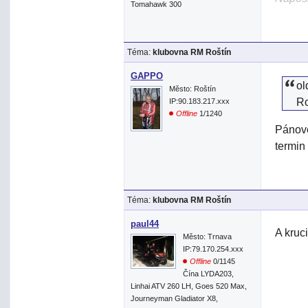
Tomahawk 300
Téma:
klubovna RM Roštín
GAPPO
ol
Město: Roštín
R
IP:90.183.217.xxx
Offline
1/1240
Pánove
termin
Téma:
klubovna RM Roštín
paul44
A kruc
Město: Trnava
IP:79.170.254.xxx
Offline
0/1145
Čína LYDA203,
Linhai ATV 260 LH, Goes 520 Max,
Journeyman Gladiator X8,