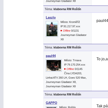
Journeyman Gladiator X8
Téma:
klubovna RM Roštín
Laszlo
paul4
Město: Kroměříž
IP:91.217.97.xxx
Offline
0/1131
Journeyman Gladiator
X8
Téma:
klubovna RM Roštín
paul44
To jo,
Město: Trnava
IP:79.170.254.xxx
Offline
0/1145
Čína LYDA203,
Linhai ATV 260 LH, Goes 520 Max,
Journeyman Gladiator X8,
Journeyman Gladiator X8
Téma:
klubovna RM Roštín
GAPPO
Tak pá
Město: Roštín