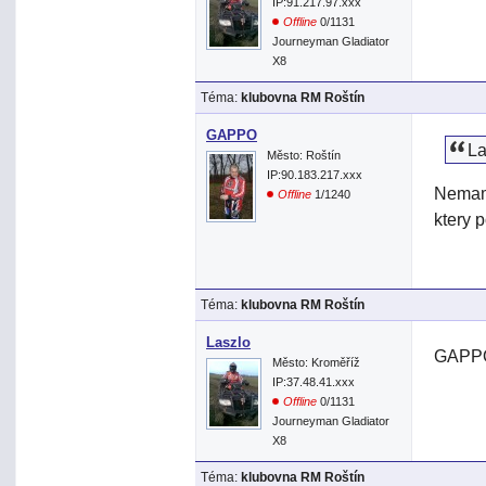
IP:91.217.97.xxx
Offline
0/1131
Journeyman Gladiator
X8
Téma:
klubovna RM Roštín
GAPPO
La
Město: Roštín
IP:90.183.217.xxx
Nemam 
Offline
1/1240
ktery 
Téma:
klubovna RM Roštín
Laszlo
GAPPO
Město: Kroměříž
IP:37.48.41.xxx
Offline
0/1131
Journeyman Gladiator
X8
Téma:
klubovna RM Roštín