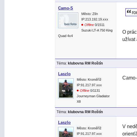
Camo-S
ro
Město: Zlín
IP:213.192.19.xxx
Offline
0/1511
Suzuki LT-A 750 King
O prác
Quad 4x4
užívat 
Téma:
klubovna RM Roštín
Laszlo
Camo-S
Město: Kroměříž
IP:91.217.97.xxx
Offline
0/1131
Journeyman Gladiator
X8
Téma:
klubovna RM Roštín
Laszlo
V nedě
Město: Kroměříž
orienť
IP:91.217.97.xxx