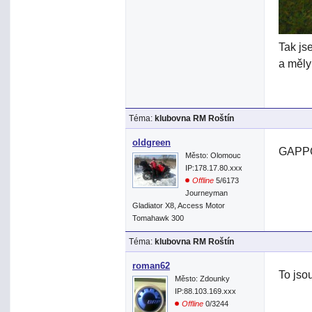
Tak js
a měly
Téma:
klubovna RM Roštín
oldgreen
GAPP
Město: Olomouc
IP:178.17.80.xxx
Offline
5/6173
Journeyman
Gladiator X8, Access Motor
Tomahawk 300
Téma:
klubovna RM Roštín
roman62
To jso
Město: Zdounky
IP:88.103.169.xxx
Offline
0/3244