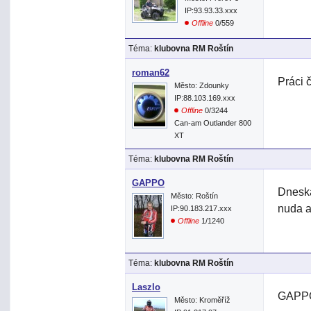
IP:93.93.33.xxx
Offline
0/559
Téma:
klubovna RM Roštín
roman62
Práci 
Město: Zdounky
IP:88.103.169.xxx
Offline
0/3244
Can-am Outlander 800
XT
Téma:
klubovna RM Roštín
GAPPO
Dneska
Město: Roštín
nuda a
IP:90.183.217.xxx
Offline
1/1240
Téma:
klubovna RM Roštín
Laszlo
GAPPO>
Město: Kroměříž