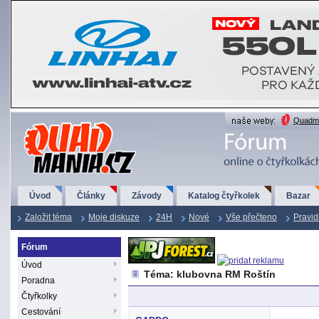
QuadMania.cz
Quadma
Úvod
Články
Závody
Katalog čtyřkolek
Bazar
Založit téma
Moje diskuze
24H
Nové
Vše přečteno
Pravid
Fórum
Úvod
Téma: klubovna RM Roštín
Poradna
Čtyřkolky
Cestování